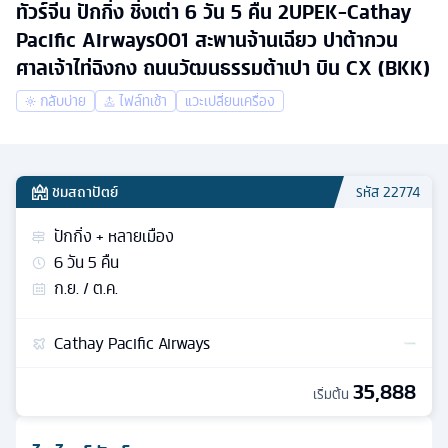
ทัวร์จีน ปักกิ่ง ชิ่งเต่า 6 วัน 5 คืน 2UPEK-Cathay
Pacific Airways001 สะพานจ้านเฉียว ปาต้ากวน
ศาลเจ้าไท่ฉิงกง ถนนวัฒนธรรมต้าเปา บิน CX (BKK)
กลับบ่าย
ไฟล์ทเช้า
แวะเปลี่ยนเครื่อง
ชมสถาปัตย์
รหัส
22774
ปักกิ่ง + หลายเมือง
6
วัน
5
คืน
ก.ย. / ต.ค.
Cathay Pacific Airways
35,888
เริ่มต้น