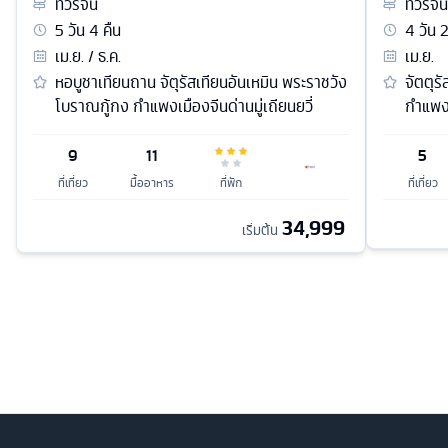
ทัวร์
จีน
ทัวร์
จีน
5
วัน
4
คืน
4
วัน
เม.ย. / ธ.ค.
เม.ย.
หอบูชาเทียนถาน จัตุรัสเทียนอันเหมิน พระราชวัง
จัตตุร
โบราณกู้กง กำแพงเมืองจีนด่านมู่เถียนยวี่
กำแพง
9
11
5
ที่เที่ยว
มื้ออาหาร
ที่พัก
ที่เที่ยว
34,999
เริ่มต้น