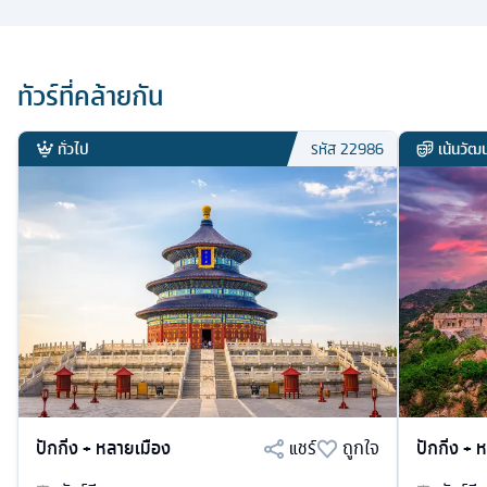
ทัวร์ที่คล้ายกัน
ทั่วไป
เน้นวั
รหัส
22986
ปักกิ่ง + หลายเมือง
แชร์
ถูกใจ
ปักกิ่ง +