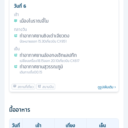
วันที่
6
เช้า
เมืองโบราณจี๋โม
กลางวัน
ท่าอากาศยานชิงเต่าเจียวตง
นัดหมาย
ออก
15.30
เที่ยวบิน
CX951
เย็น
ท่าอากาศยานฮ่องกงเช๊กแลปก๊ก
เปลี่ยนเครื่อง
18.15
ออก
20.10
เที่ยวบิน
CX617
ท่าอากาศยานสุวรรณภูมิ
เดินทางถึง
00.15
ดูรูปเพิ่มเติม
มื้ออาหาร
วันที่
เช้า
เที่ยง
เย็น