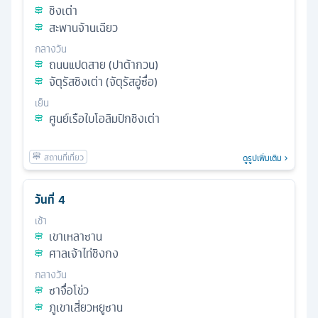
ชิงเต่า
สะพานจ้านเฉียว
กลางวัน
ถนนแปดสาย (ปาต้ากวน)
จัตุรัสชิงเต่า (จัตุรัสอู่ซื่อ)
เย็น
ศูนย์เรือใบโอลิมปิกชิงเต่า
ดูรูปเพิ่มเติม
วันที่
4
เช้า
เขาเหลาซาน
ศาลเจ้าไท่ชิงกง
กลางวัน
ซาจื่อโข่ว
ภูเขาเสี่ยวหยูซาน