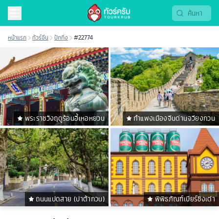
หน้าแรก
ทัวร์จีน
ปักกิ่ง
#22774
พระราชวังฤดูร้อนอี้เหอหยวน
กำแพงเมืองจีนด่านจวียงกวน
ถนนแปดสาย (ปาต้ากวน)
พิพิธภัณฑ์เบียร์ชิงเต่า