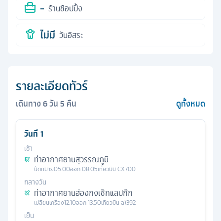
-
ร้านช้อปปิ้ง
ไม่มี
วันอิสระ
รายละเอียดทัวร์
เดินทาง
6
วัน
5
คืน
ดูทั้งหมด
วันที่
1
เช้า
ท่าอากาศยานสุวรรณภูมิ
นัดหมาย
05.00
ออก
08.05
เที่ยวบิน
CX700
กลางวัน
ท่าอากาศยานฮ่องกงเช๊กแลปก๊ก
เปลี่ยนเครื่อง
12.10
ออก
13.50
เที่ยวบิน
ฉ)392
เย็น