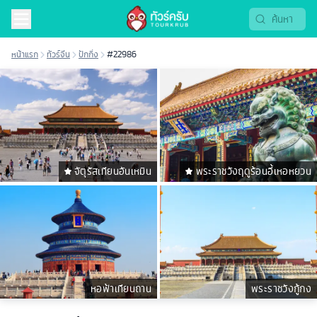
หน้าแรก
ทัวร์จีน
ปักกิ่ง
#22986
จัตุรัสเทียนอันเหมิน
พระราชวังฤดูร้อนอี้เหอหยวน
หอฟ้าเทียนถาน
พระราชวังกู้กง