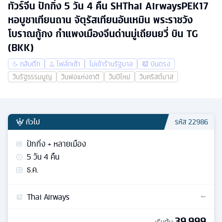
ทัวร์จีน ปักกิ่ง 5 วัน 4 คืน SHThai AirwaysPEK17
หอบูชาเทียนถาน จัตุรัสเทียนอันเหมิน พระราชวัง
โบราณกู้กง กำแพงเมืองจีนด่านมู่เถียนยวี่ บิน TG
(BKK)
กลับดึก
ไฟล์ทเช้า
ไม่เข้าร้านรัฐบาล
บินตรง
วันรัฐธรรมนูญ
วันพ่อแห่งชาติ
วันปีใหม่
วันคริสต์มาส
ทั่วไป
รหัส
22986
ปักกิ่ง + หลายเมือง
5
วัน
4
คืน
ธ.ค.
Thai Airways
39,999