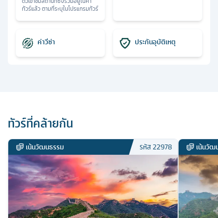
ตั๋วเข้าชมสถานที่ซึ่งรวมอยู่ในค่า
ทัวร์แล้ว ตามที่ระบุในโปรแกรมทัวร์
ค่าวีซ่า
ประกันอุบัติเหตุ
ทัวร์ที่คล้ายกัน
เน้นวัฒนธรรม
เน้นวั
รหัส
22978