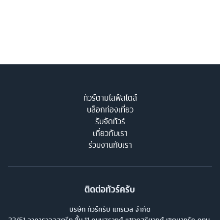
ทัวร์ตามไลฟ์สไตล์
บล็อกท่องเที่ยว
รับจัดทัวร์
เกี่ยวกับเรา
ร่วมงานกับเรา
ติดต่อทัวร์ครับ
บริษัท ทัวร์ครับ แทรเวล จำกัด
33/51 อาคารวอลสตรีท ชั้น 11 ถนนสุรวงศ์ แขวงสุริยวงศ์ เขตบางรัก กทม.