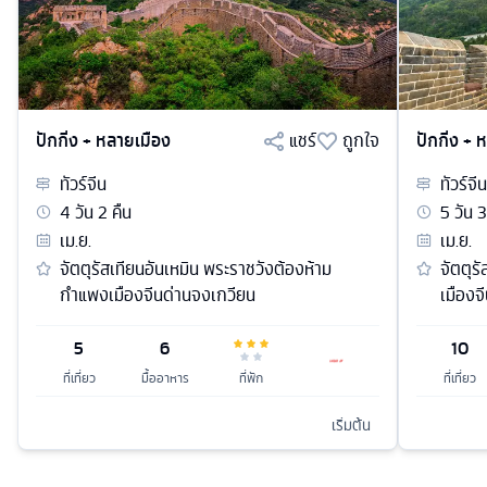
ปักกิ่ง + หลายเมือง
แชร์
ถูกใจ
ปักกิ่ง +
ทัวร์
จีน
ทัวร์
จีน
4
วัน
2
คืน
5
วัน
3
เม.ย.
เม.ย.
จัตตุรัสเทียนอันเหมิน พระราชวังต้องห้าม
จัตตุร
กำแพงเมืองจีนด่านจงเกวียน
เมืองจ
5
6
10
ที่เที่ยว
มื้ออาหาร
ที่พัก
ที่เที่ยว
เริ่มต้น