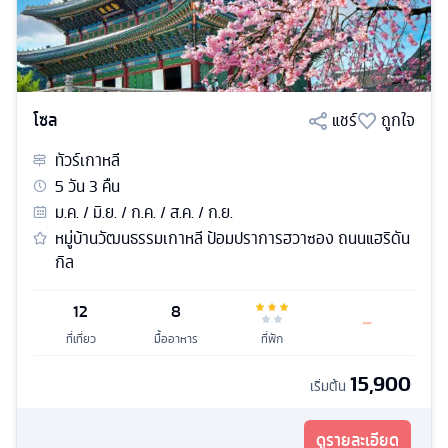
โซล
แชร์
ถูกใจ
ทัวร์
เกาหลี
5
วัน
3
คืน
ม.ค. / มิ.ย. / ก.ค. / ส.ค. / ก.ย.
หมู่บ้านวัฒนธรรมเกาหลี ป้อมปราการฮวาซอง ถนนแฮริดัน
กิล
12
8
ที่เที่ยว
มื้ออาหาร
ที่พัก
15,900
เริ่มต้น
ดูรายละเอียด