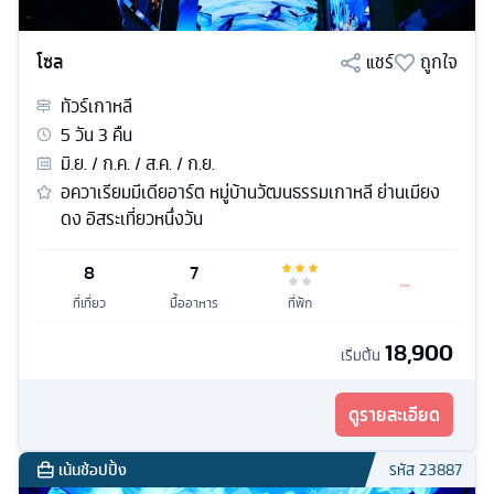
โซล
แชร์
ถูกใจ
ทัวร์
เกาหลี
5
วัน
3
คืน
มิ.ย. / ก.ค. / ส.ค. / ก.ย.
อควาเรียมมีเดียอาร์ต หมู่บ้านวัฒนธรรมเกาหลี ย่านเมียง
ดง อิสระเที่ยวหนึ่งวัน
8
7
ที่เที่ยว
มื้ออาหาร
ที่พัก
18,900
เริ่มต้น
ดูรายละเอียด
เน้นช้อปปิ้ง
รหัส
23887