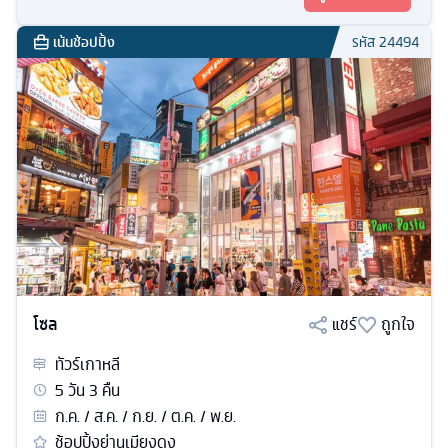
เน้นช้อปปิ้ง
รหัส
24494
โซล
แชร์
ถูกใจ
ทัวร์
เกาหลี
5
วัน
3
คืน
ก.ค. / ส.ค. / ก.ย. / ต.ค. / พ.ย.
ช้อปปิ้งย่านเมียงดง