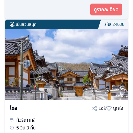
ดูรายละเอียด
เน้นสวนสนุก
รหัส
24636
โซล
แชร์
ถูกใจ
ทัวร์
เกาหลี
5
วัน
3
คืน