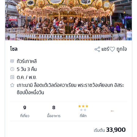
โซล
แชร์
ถูกใจ
ทัวร์
เกาหลี
5
วัน
3
คืน
ต.ค. / พ.ย.
เกาะนามิ ล็อตเต้เวิลด์อควาเรียม พระราชวังเคียงบก อิสระ
ช้อปปิ้งหนึ่งวัน
9
8
ที่เที่ยว
มื้ออาหาร
ที่พัก
33,900
เริ่มต้น