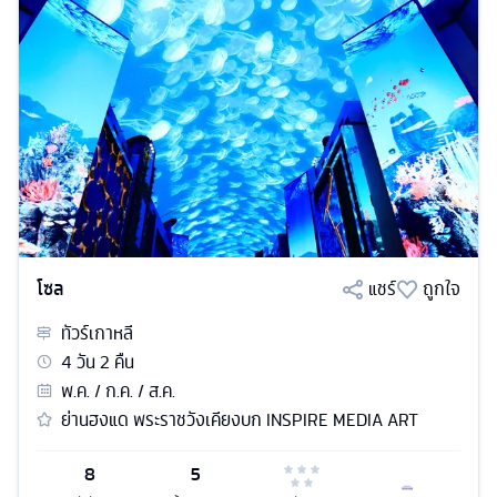
โซล
แชร์
ถูกใจ
ทัวร์
เกาหลี
4
วัน
2
คืน
พ.ค. / ก.ค. / ส.ค.
ย่านฮงแด พระราชวังเคียงบก INSPIRE MEDIA ART
8
5