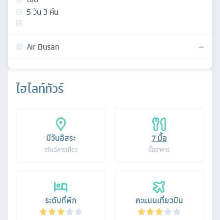
5
วัน
3
คืน
Air Busan
ไฮไลท์ทัวร์
มีวันอิสระ
7
มื้อ
สไตล์การเที่ยว
มื้ออาหาร
ระดับที่พัก
คะแนนเที่ยวบิน