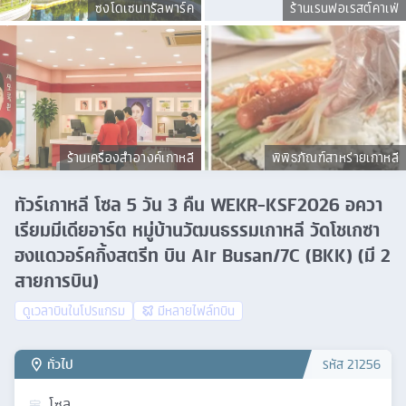
ซงโดเซนทรัลพาร์ค
ร้านเรนฟอเรสต์คาเฟ่
ร้านเครื่องสำอางค์เกาหลี
พิพิธภัณฑ์สาหร่ายเกาหลี
ทัวร์เกาหลี โซล 5 วัน 3 คืน WEKR-KSF2026 อควา
เรียมมีเดียอาร์ต หมู่บ้านวัฒนธรรมเกาหลี วัดโชเกซา
ฮงแดวอร์คกิ้งสตรีท บิน Air Busan/7C (BKK) (มี 2
สายการบิน)
ดูเวลาบินในโปรแกรม
มีหลายไฟล์ทบิน
ทั่วไป
รหัส
21256
โซล