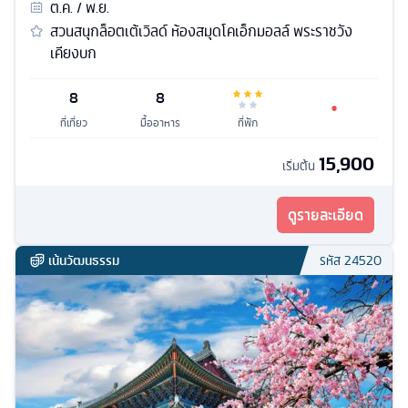
ต.ค. / พ.ย.
สวนสนุกล็อตเต้เวิลด์ ห้องสมุดโคเอ็กมอลล์ พระราชวัง
เคียงบก
8
8
ที่เที่ยว
มื้ออาหาร
ที่พัก
15,900
เริ่มต้น
ดูรายละเอียด
เน้นวัฒนธรรม
รหัส
24520