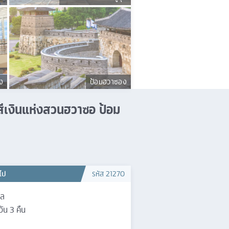
ง
ป้อมฮวาซอง
สีเงินแห่งสวนฮวาซอ ป้อม
วไป
รหัส
21270
ซล
วัน
3
คืน