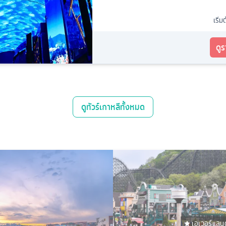
เริ่ม
ดู
ดู
ทัวร์เกาหลี
ทั้งหมด
เอเวอร์แลนด