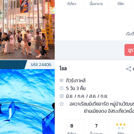
ที่เที่ยว
มื้ออาหาร
ที่พัก
เริ่มต
ดู
รหัส
24406
โซล
ทัวร์
เกาหลี
5
วัน
3
คืน
มิ.ย. / ก.ค. / ส.ค. / ก.ย.
อควาเรียมมีเดียอาร์ต หมู่บ้านวัฒ
ย่านเมียงดง อิสระเที่ยวหนึ่
8
7
ที่เที่ยว
มื้ออาหาร
ที่พัก