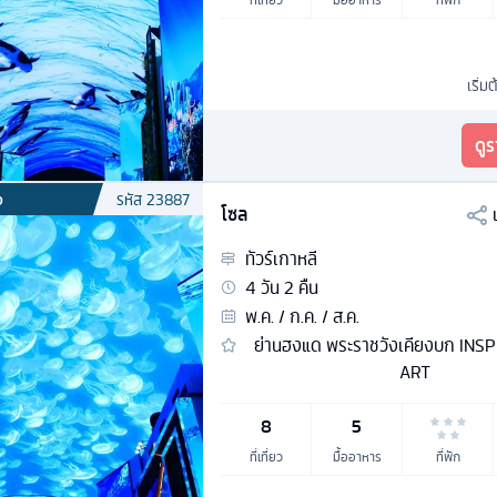
เริ่มต
ดู
ง
รหัส
23887
โซล
ทัวร์
เกาหลี
4
วัน
2
คืน
พ.ค. / ก.ค. / ส.ค.
ย่านฮงแด พระราชวังเคียงบก INS
ART
8
5
ที่เที่ยว
มื้ออาหาร
ที่พัก