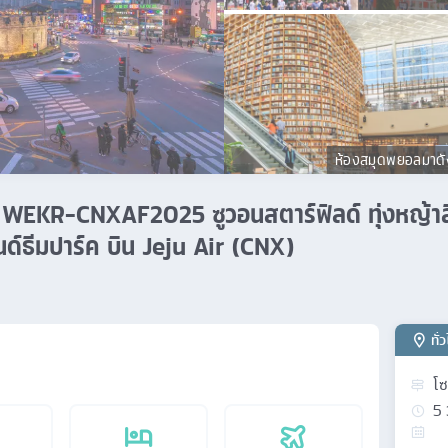
ห้องสมุดพยอลมาดั
คืน WEKR-CNXAF2025 ซูวอนสตาร์ฟิลด์ ทุ่งหญ้า
์ธีมปาร์ค บิน Jeju Air (CNX)
ทั่
โ
5