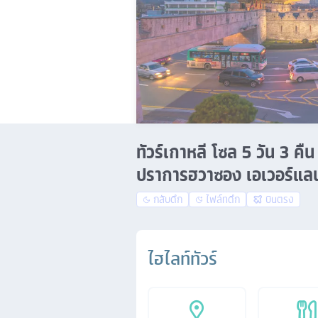
ทัวร์เกาหลี โซล 5 วัน 3 
ปราการฮวาซอง เอเวอร์แลนด
กลับดึก
ไฟล์ทดึก
บินตรง
ไฮไลท์ทัวร์