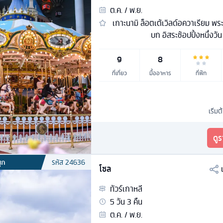
ต.ค. / พ.ย.
เกาะนามิ ล็อตเต้เวิลด์อควาเรียม พร
บก อิสระช้อปปิ้งหนึ่งวัน
9
8
ที่เที่ยว
มื้ออาหาร
ที่พัก
เริ่มต
ดู
ุก
รหัส
24636
โซล
ทัวร์
เกาหลี
5
วัน
3
คืน
ต.ค. / พ.ย.