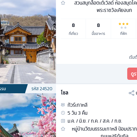
สวนสนุกล็อตเต้เวิลด์ ห้องสมุดโค
พระราชวังเคียงบก
8
8
ที่เที่ยว
มื้ออาหาร
ที่พัก
เริ่ม
ดู
รรม
รหัส
24520
โซล
ทัวร์
เกาหลี
5
วัน
3
คืน
ม.ค. / มิ.ย. / ก.ค. / ส.ค. / ก.ย.
หมู่บ้านวัฒนธรรมเกาหลี ป้อมปร
ถนนแฮริดันกิล