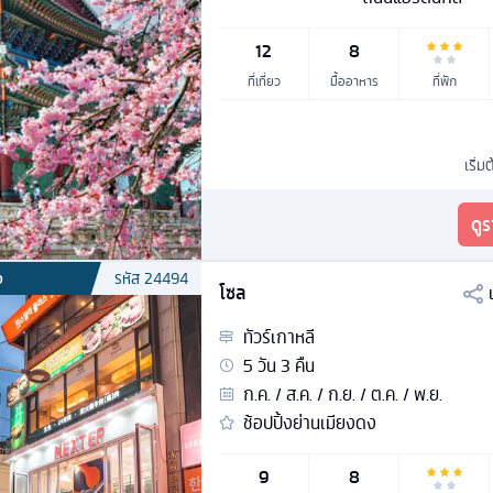
12
8
ที่เที่ยว
มื้ออาหาร
ที่พัก
เริ่ม
ดู
ง
รหัส
24494
โซล
ทัวร์
เกาหลี
5
วัน
3
คืน
ก.ค. / ส.ค. / ก.ย. / ต.ค. / พ.ย.
ช้อปปิ้งย่านเมียงดง
9
8