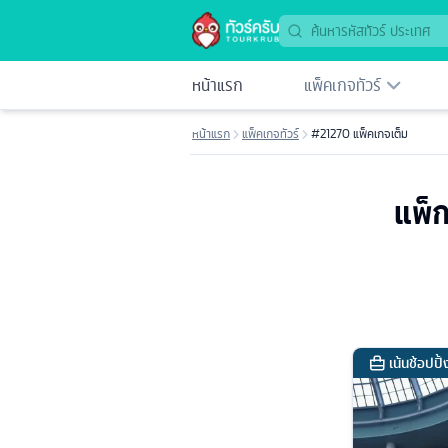
หน้าแรก
แพ็คเกจทัวร์
หน้าแรก
แพ็คเกจทัวร์
#21270 แพ็คเกจเต็ม
แพ็ก
เน้นช้อปปิ้