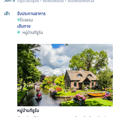
เช้า
รับประทานอาหาร
โรงแรม
เดินทาง
หมู่บ้านกีธูร์น
หมู่บ้านกีธูร์น