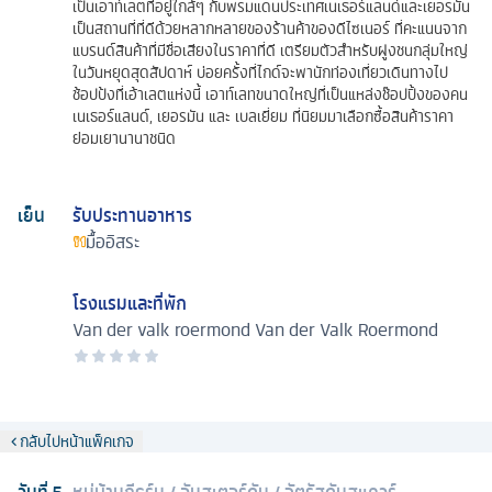
เป็นเอาท์เลตที่อยู่ใกล้ๆ กับพรมแดนประเทศเนเธอร์แลนด์และเยอรมัน
เป็นสถานที่ที่ดีด้วยหลากหลายของร้านค้าของดีไซเนอร์ ที่คะแนนจาก
แบรนด์สินค้าที่มีชื่อเสียงในราคาที่ดี เตรียมตัวสำหรับฝูงชนกลุ่มใหญ่
ในวันหยุดสุดสัปดาห์ บ่อยครั้งที่ไกด์จะพานักท่องเที่ยวเดินทางไป
ช้อปป้งที่เอ้าเลตแห่งนี้ เอาท์เลทขนาดใหญ่ที่เป็นแหล่งช๊อปปิ้งของคน
เนเธอร์แลนด์, เยอรมัน และ เบลเยี่ยม ที่นิยมมาเลือกซื้อสินค้าราคา
ย่อมเยานานาชนิด
เย็น
รับประทานอาหาร
มื้ออิสระ
โรงแรมและที่พัก
Van der valk roermond
Van der Valk Roermond
กลับไปหน้าแพ็คเกจ
วันที่
5
หมู่บ้านกีธูร์น
/
อัมสเตอร์ดัม
/
จัตุรัสดัมสแควร์