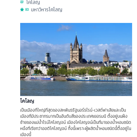
โคโลญ
มหาวิหารโคโลญ
โคโลญ
เป็นเมืองที่ใหญ่ที่สุดของสหพันธรัฐนอร์ธไรน์-เวสต์ฟาเลียและเป็น
เมืองที่มีประชากรมากเป็นอันดับสี่ของประเทศเยอรมนี ตั้งอยู่บนฝั่ง
ซ้ายของแม่น้ำไรน์โคโลญจน์ เมืองโคโลญจน์เป็นที่มาของน้ำหอมชนิด
หนึ่งที่เรียกว่าออดิโคโลญจน์ ทั้งนี้เพราะผู้ผลิตน้ำหอมชนิดนี้ตั้งอยู่ใน
เมืองนี้