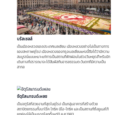
บรัสเซลล์
เป็นเมืองหลวงของประเทศเบลเยียม เมืองหลวงอย่างไม่เป็นทางการ
ของสหภาพยุโรป เมืองหลวงของกรุงเบลเยี่ยมแห่งนี้ถือได้ว่ามีความ
สมบูรณ์แบบเหมาะแก่การเป็นสถานที่พักผ่อนในช่วงวันหยุดสำหรับนัก
เดินทางที่ปรารถนาจะได้สัมผัสกับอารยธรรมตะวันตกที่มีความเป็น
สากล
จัตุรัสแกรนด์เพลซ
เป็นจตุรัสที่สวยงามที่สุดในยุโรป เป็นกลุ่มอาคารที่สร้างด้วย
สถาปัตยกรรมทั้งบาโร้ค โกธิค นีโอ-โกธิค และเป็นสถานที่ซึ่งยูเนสโก้
ยกย่องให้เป็นมรดกโลกตั้งแต่ปี ค.ศ.1983