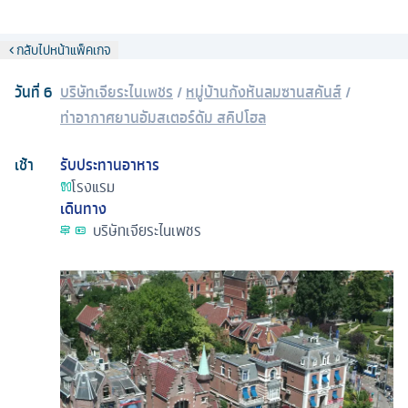
กลับไปหน้าแพ็คเกจ
วันที่
6
บริษัทเจียระไนเพชร
/
หมู่บ้านกังหันลมซานสคันส์
/
ท่าอากาศยานอัมสเตอร์ดัม สคิปโฮล
เช้า
รับประทานอาหาร
โรงแรม
เดินทาง
บริษัทเจียระไนเพชร