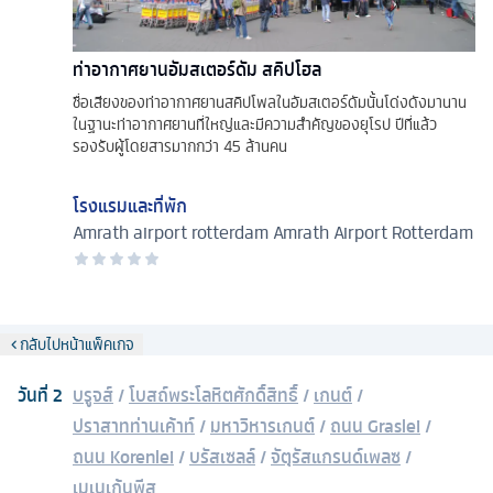
ท่าอากาศยานอัมสเตอร์ดัม สคิปโฮล
ชื่อเสียงของท่าอากาศยานสคิปโพลในอัมสเตอร์ดัมนั้นโด่งดังมานาน
ในฐานะท่าอากาศยานที่ใหญ่และมีความสำคัญของยุโรป ปีที่แล้ว
รองรับผู้โดยสารมากกว่า 45 ล้านคน
โรงแรมและที่พัก
Amrath airport rotterdam
Amrath Airport Rotterdam
กลับไปหน้าแพ็คเกจ
วันที่
2
บรูจส์
/
โบสถ์พระโลหิตศักดิ์สิทธิ์
/
เกนต์
/
ปราสาทท่านเค้าท์
/
มหาวิหารเกนต์
/
ถนน Graslei
/
ถนน Korenlei
/
บรัสเซลล์
/
จัตุรัสแกรนด์เพลซ
/
เมเนเก้นพีส