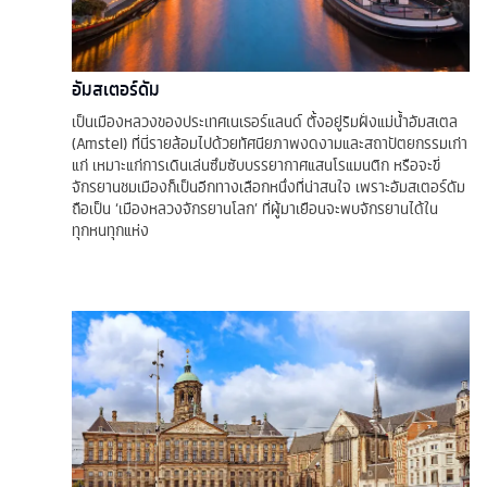
อัมสเตอร์ดัม
เป็นเมืองหลวงของประเทศเนเธอร์แลนด์ ตั้งอยู่ริมฝั่งแม่น้ำอัมสเตล
(Amstel) ที่นี่รายล้อมไปด้วยทัศนียภาพงดงามและสถาปัตยกรรมเก่า
แก่ เหมาะแก่การเดินเล่นซึมซับบรรยากาศแสนโรแมนติก หรือจะขี่
จักรยานชมเมืองก็เป็นอีกทางเลือกหนึ่งที่น่าสนใจ เพราะอัมสเตอร์ดัม
ถือเป็น ‘เมืองหลวงจักรยานโลก’ ที่ผู้มาเยือนจะพบจักรยานได้ใน
ทุกหนทุกแห่ง