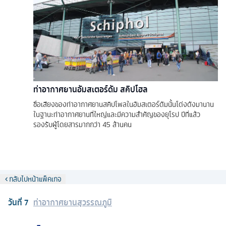
ท่าอากาศยานอัมสเตอร์ดัม สคิปโฮล
ชื่อเสียงของท่าอากาศยานสคิปโพลในอัมสเตอร์ดัมนั้นโด่งดังมานาน
ในฐานะท่าอากาศยานที่ใหญ่และมีความสำคัญของยุโรป ปีที่แล้ว
รองรับผู้โดยสารมากกว่า 45 ล้านคน
กลับไปหน้าแพ็คเกจ
วันที่
7
ท่าอากาศยานสุวรรณภูมิ