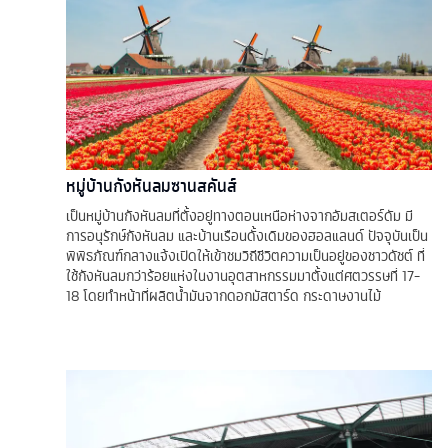
หมู่บ้านกังหันลมซานสคันส์
เป็นหมู่บ้านกังหันลมที่ตั้งอยู่ทางตอนเหนือห่างจากอัมสเตอร์ดัม มี
การอนุรักษ์กังหันลม และบ้านเรือนดั้งเดิมของฮอลแลนด์ ปัจจุบันเป็น
พิพิธภัณฑ์กลางแจ้งเปิดให้เข้าชมวิถีชีวิตความเป็นอยู่ของชาวดัชต์ ที่
ใช้กังหันลมกว่าร้อยแห่งในงานอุตสาหกรรมมาตั้งแต่ศตวรรษที่ 17-
18 โดยทำหน้าที่ผลิตน้ำมันจากดอกมัสตาร์ด กระดาษงานไม้