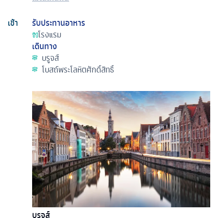
เช้า
รับประทานอาหาร
โรงแรม
เดินทาง
บรูจส์
โบสถ์พระโลหิตศักดิ์สิทธิ์
บรูจส์