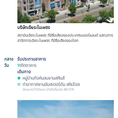
บริษัทเจียระไนเพชร
สถาบันเจียระไนเพชร ที่มีชื่อเสียงของประเทศเนเธอร์แลนด์ แสดงการ
สาธิตการเจียระไนเพชร ที่มีชื่อเสียงของโลก
กลาง
รับประทานอาหาร
วัน
ภัตตาคาร
เดินทาง
หมู่บ้านกังหันลมซานสคันส์
ท่าอากาศยานอัมสเตอร์ดัม สคิปโฮล
นัดหมาย
17.00
ออก
21.40
เที่ยวบิน
BR 076