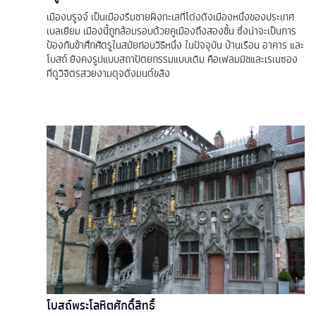
เมืองบรูจจ์ เป็นเมืองริมชายฝั่งทะเลที่โด่งดังเมืองหนึ่งของประเทศ
เบลเยียม เมืองนี้ถูกล้อมรอบด้วยคูเมืองถึงสองชั้น ซึ่งน่าจะเป็นการ
ป้องกันข้าศึกศัตรูในสมัยก่อนวิธีหนึ่ง ในปัจจุบัน บ้านเรือน อาคาร และ
โบสถ์ ยังคงรูปแบบสถาปัตยกรรมแบบเดิม คือเฟลมมิชและเรเนซอง
ที่ดูวิจิตรสวยงามดุจดั่งมนต์ขลัง
โบสถ์พระโลหิตศักดิ์สิทธิ์