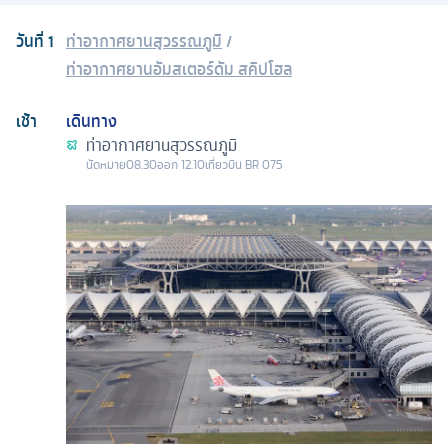
วันที่
1
ท่าอากาศยานสุวรรณภูมิ
/
ท่าอากาศยานอัมสเตอร์ดัม สคิปโฮล
เช้า
เดินทาง
ท่าอากาศยานสุวรรณภูมิ
นัดหมาย
08.30
ออก
12.10
เที่ยวบิน
BR 075