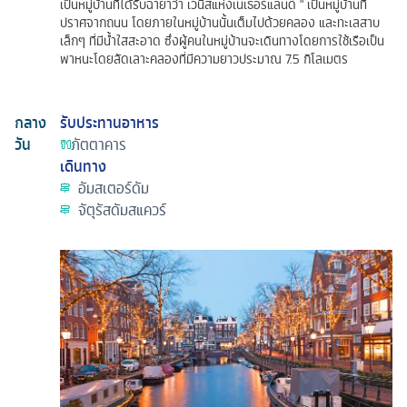
เป็นหมู่บ้านที่ได้รับฉายาว่า เวนิสแห่งเนเธอร์แลนด์ " เป็นหมู่บ้านที่
ปราศจากถนน โดยภายในหมู่บ้านนั้นเต็มไปด้วยคลอง และทะเลสาบ
เล็กๆ ที่มีน้ำใสสะอาด ซึ่งผู้คนในหมู่บ้านจะเดินทางโดยการใช้เรือเป็น
พาหนะโดยลัดเลาะคลองที่มีความยาวประมาณ 7.5 กิโลเมตร
กลาง
รับประทานอาหาร
วัน
ภัตตาคาร
เดินทาง
อัมสเตอร์ดัม
จัตุรัสดัมสแควร์