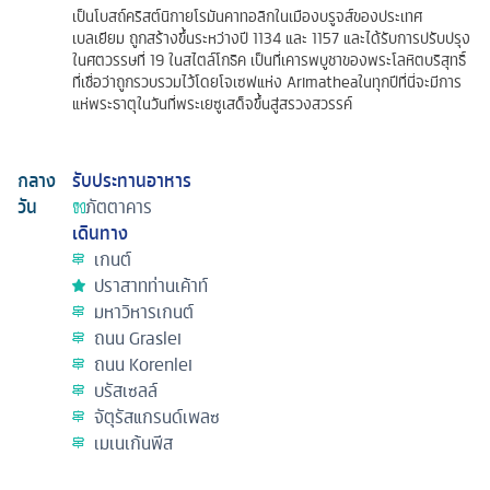
เป็นโบสถ์คริสต์นิกายโรมันคาทอลิกในเมืองบรูจส์ของประเทศ
เบลเยียม ถูกสร้างขึ้นระหว่างปี 1134 และ 1157 และได้รับการปรับปรุง
ในศตวรรษที่ 19 ในสไตล์โกธิค เป็นที่เคารพบูชาของพระโลหิตบริสุทธิ์
ที่เชื่อว่าถูกรวบรวมไว้โดยโจเซฟแห่ง Arimatheaในทุกปีที่นี่จะมีการ
แห่พระธาตุในวันที่พระเยซูเสด็จขึ้นสู่สรวงสวรรค์
กลาง
รับประทานอาหาร
วัน
ภัตตาคาร
เดินทาง
เกนต์
ปราสาทท่านเค้าท์
มหาวิหารเกนต์
ถนน Graslei
ถนน Korenlei
บรัสเซลล์
จัตุรัสแกรนด์เพลซ
เมเนเก้นพีส