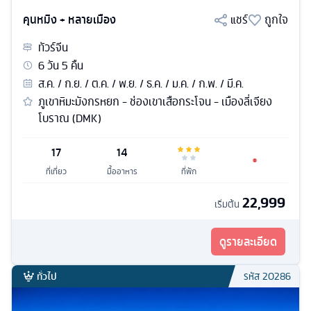
คุนหมิง + หลายเมือง
แชร์
ถูกใจ
ทัวร์
จีน
6
วัน
5
คืน
ส.ค. / ก.ย. / ต.ค. / พ.ย. / ธ.ค. / ม.ค. / ก.พ. / มี.ค.
ภูเขาหิมะมังกรหยก - ช่องเขาเสือกระโจน - เมืองลี่เจียง
โบราณ (DMK)
17
14
ที่เที่ยว
มื้ออาหาร
ที่พัก
22,999
เริ่มต้น
ดูรายละเอียด
ทั่วไป
รหัส
20286