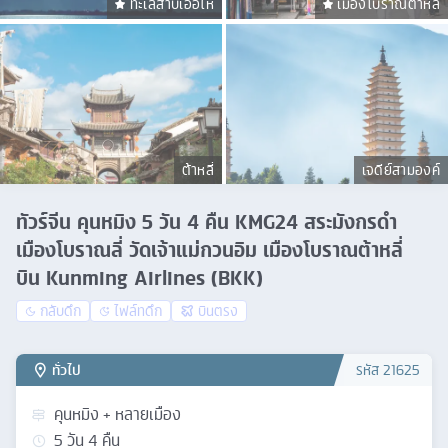
ทะเลสาบเอ๋อไห่
เมืองโบราณต้าหลี่
ต้าหลี่
เจดีย์สามองค์
ทัวร์จีน คุนหมิง 5 วัน 4 คืน KMG24 สระมังกรดำ
เมืองโบราณลี่ วัดเจ้าแม่กวนอิม เมืองโบราณต้าหลี่
บิน Kunming Airlines (BKK)
กลับดึก
ไฟล์ทดึก
บินตรง
ทั่วไป
รหัส
21625
คุนหมิง + หลายเมือง
5
วัน
4
คืน