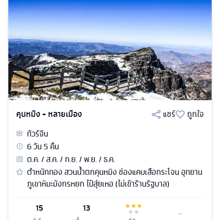
คุนหมิง + หลายเมือง
แชร์
ถูกใจ
ทัวร์
จีน
6
วัน
5
คืน
ต.ค. / ส.ค. / ก.ย. / พ.ย. / ธ.ค.
ตำหนักทอง สวนน้ำตกคุนหมิง ช่องแคบเสือกระโจน อุทยาน
ภูเขาหิมะมังกรหยก ไป๋สุ่ยเหอ (ไม่เข้าร้านรัฐบาล)
15
13