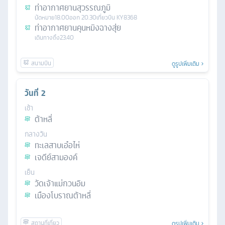
ท่าอากาศยานสุวรรณภูมิ
นัดหมาย
18.00
ออก
20.30
เที่ยวบิน
KY8368
ท่าอากาศยานคุนหมิงฉางสุ่ย
เดินทางถึง
23.40
ดูรูปเพิ่มเติม
วันที่
2
เช้า
ต้าหลี่
กลางวัน
ทะเลสาบเอ๋อไห่
เจดีย์สามองค์
เย็น
วัดเจ้าแม่กวนอิม
เมืองโบราณต้าหลี่
ดูรูปเพิ่มเติม