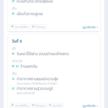
ทะเลสาบกระจกไป๋สุยเหอ
เย็น
เมืองโบราณซู่เหอ
ดูรูปเพิ่มเติม
วันที่
5
เช้า
จินหม่าปี้จีฟาง (ถนนม้าทองไก่หยก)
กลางวัน
ร้านหยกจีน
เย็น
ท่าอากาศยานคุนหมิงฉางสุ่ย
นัดหมาย
ออก
18.16
เที่ยวบิน
KY8367
ท่าอากาศยานสุวรรณภูมิ
เดินทางถึง
19.35
ดูรูปเพิ่มเติม