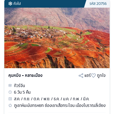
ทั่วไป
รหัส
20756
คุนหมิง + หลายเมือง
แชร์
ถูกใจ
ทัวร์
จีน
6
วัน
5
คืน
ส.ค. / ก.ย. / ต.ค. / พ.ย. / ธ.ค. / ม.ค. / ก.พ. / มี.ค.
ภูเขาหิมะมังกรหยก ช่องเขาเสือกระโจน เมืองโบราณลี่เจียง