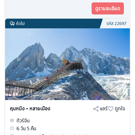
ดูรายละเอียด
ทั่วไป
รหัส
22697
คุนหมิง + หลายเมือง
แชร์
ถูกใจ
ทัวร์
จีน
6
วัน
5
คืน