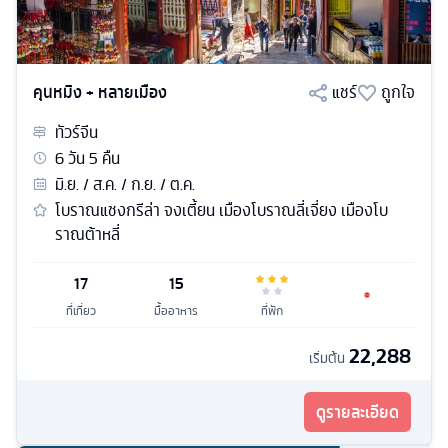
คุนหมิง + หลายเมือง
แชร์
ถูกใจ
ทัวร์
จีน
6
วัน
5
คืน
มิ.ย. / ส.ค. / ก.ย. / ต.ค.
โบราณแชงกรีล่า จงเตี้ยน เมืองโบราณลี่เจี่ยง เมืองโบ
ราณต้าหลี่
17
15
ที่เที่ยว
มื้ออาหาร
ที่พัก
22,288
เริ่มต้น
ดูรายละเอียด