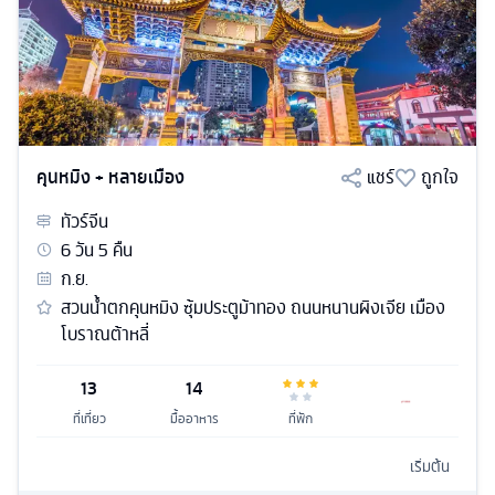
คุนหมิง + หลายเมือง
แชร์
ถูกใจ
ทัวร์
จีน
6
วัน
5
คืน
ก.ย.
สวนน้ำตกคุนหมิง ซุ้มประตูม้าทอง ถนนหนานผิงเจีย เมือง
โบราณต้าหลี่
13
14
ที่เที่ยว
มื้ออาหาร
ที่พัก
เริ่มต้น