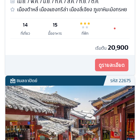
เม.ย. / พ.ค. / มิ.ย. / ก.ค. / ส.ค. / ก.ย. / ต.ค.
เมืองต้าหลี่ เมืองแชงกรีล่า เมืองลี่เจียง ภูเขาหิมะมังกรหย
14
15
ที่เที่ยว
มื้ออาหาร
ที่พัก
20,900
เริ่มต้น
ดูรายละเอียด
ชมสถาปัตย์
รหัส
22675