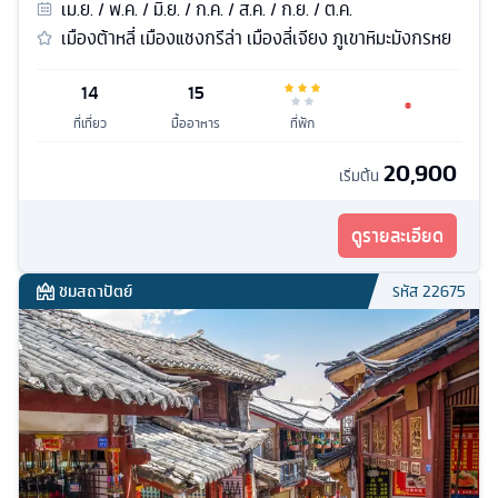
เม.ย. / พ.ค. / มิ.ย. / ก.ค. / ส.ค. / ก.ย. / ต.ค.
เมืองต้าหลี่ เมืองแชงกรีล่า เมืองลี่เจียง ภูเขาหิมะมังกรหย
14
15
ที่เที่ยว
มื้ออาหาร
ที่พัก
20,900
เริ่มต้น
ดูรายละเอียด
ชมสถาปัตย์
รหัส
22675