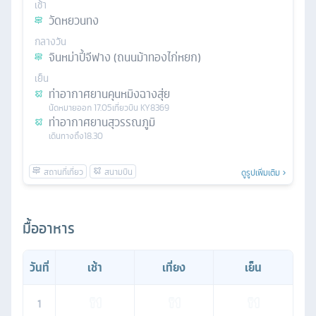
เช้า
วัดหยวนทง
กลางวัน
จินหม่าปี้จีฟาง (ถนนม้าทองไก่หยก)
เย็น
ท่าอากาศยานคุนหมิงฉางสุ่ย
นัดหมาย
ออก
17.05
เที่ยวบิน
KY8369
ท่าอากาศยานสุวรรณภูมิ
เดินทางถึง
18.30
ดูรูปเพิ่มเติม
มื้ออาหาร
วันที่
เช้า
เที่ยง
เย็น
1