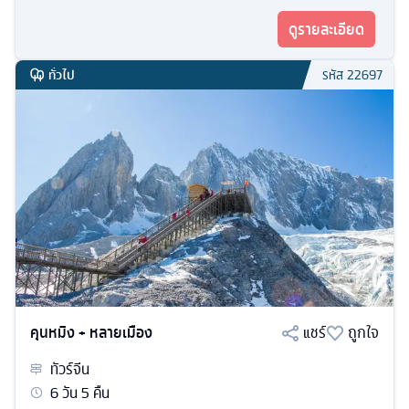
ดูรายละเอียด
ทั่วไป
รหัส
22697
คุนหมิง + หลายเมือง
แชร์
ถูกใจ
ทัวร์
จีน
6
วัน
5
คืน