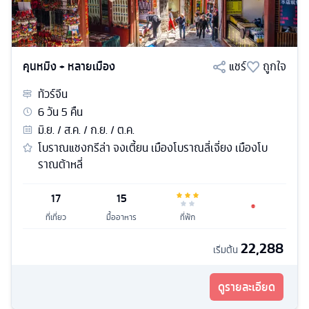
คุนหมิง + หลายเมือง
แชร์
ถูกใจ
ทัวร์
จีน
6
วัน
5
คืน
มิ.ย. / ส.ค. / ก.ย. / ต.ค.
โบราณแชงกรีล่า จงเตี้ยน เมืองโบราณลี่เจี่ยง เมืองโบ
ราณต้าหลี่
17
15
ที่เที่ยว
มื้ออาหาร
ที่พัก
22,288
เริ่มต้น
ดูรายละเอียด