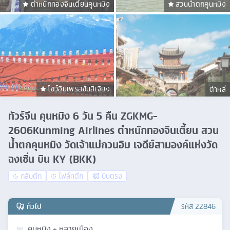
ตำหนักทองจินเตี้ยนคุนหมิง
สวนน้ำตกคุนหมิง
โชว์อิมเพรสชั่นลี่เจียง
ต้าหลี่
ทัวร์จีน คุนหมิง 6 วัน 5 คืน ZGKMG-
2606Kunming Airlines ตำหนักทองจินเตี้ยน สวน
น้ำตกคุนหมิง วัดเจ้าแม่กวนอิม เจดีย์สามองค์แห่งวัด
ฉงเซิ่น บิน KY (BKK)
กลับดึก
ไฟล์ทดึก
บินตรง
ทั่วไป
รหัส
22846
คุนหมิง + หลายเมือง