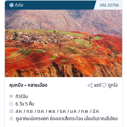
ทั่วไป
รหัส
20756
คุนหมิง + หลายเมือง
แชร์
ถูกใจ
ทัวร์
จีน
6
วัน
5
คืน
ส.ค. / ก.ย. / ต.ค. / พ.ย. / ธ.ค. / ม.ค. / ก.พ. / มี.ค.
ภูเขาหิมะมังกรหยก ช่องเขาเสือกระโจน เมืองโบราณลี่เจียง