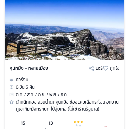
คุนหมิง + หลายเมือง
แชร์
ถูกใจ
ทัวร์
จีน
6
วัน
5
คืน
ต.ค. / ส.ค. / ก.ย. / พ.ย. / ธ.ค.
ตำหนักทอง สวนน้ำตกคุนหมิง ช่องแคบเสือกระโจน อุทยาน
ภูเขาหิมะมังกรหยก ไป๋สุ่ยเหอ (ไม่เข้าร้านรัฐบาล)
15
13