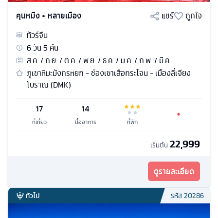
คุนหมิง + หลายเมือง
แชร์
ถูกใจ
ทัวร์
จีน
6
วัน
5
คืน
ส.ค. / ก.ย. / ต.ค. / พ.ย. / ธ.ค. / ม.ค. / ก.พ. / มี.ค.
ภูเขาหิมะมังกรหยก - ช่องเขาเสือกระโจน - เมืองลี่เจียง
โบราณ (DMK)
17
14
ที่เที่ยว
มื้ออาหาร
ที่พัก
22,999
เริ่มต้น
ดูรายละเอียด
ทั่วไป
รหัส
20286