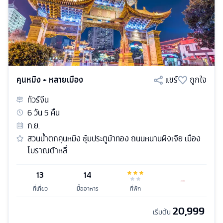
คุนหมิง + หลายเมือง
แชร์
ถูกใจ
ทัวร์
จีน
6
วัน
5
คืน
ก.ย.
สวนน้ำตกคุนหมิง ซุ้มประตูม้าทอง ถนนหนานผิงเจีย เมือง
โบราณต้าหลี่
13
14
ที่เที่ยว
มื้ออาหาร
ที่พัก
20,999
เริ่มต้น