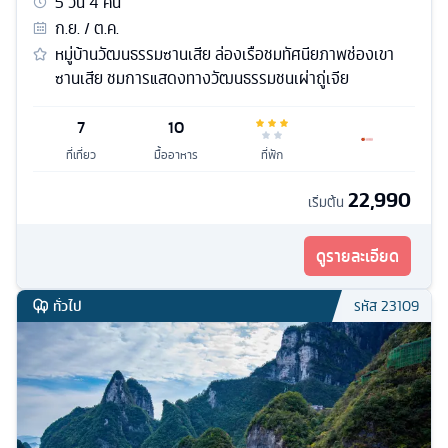
5
วัน
4
คืน
ก.ย. / ต.ค.
หมู่บ้านวัฒนธรรมซานเสีย ล่องเรือชมทัศนียภาพช่องเขา
ซานเสีย ชมการแสดงทางวัฒนธรรมชนเผ่าถู่เจีย
7
10
ที่เที่ยว
มื้ออาหาร
ที่พัก
22,990
เริ่มต้น
ดูรายละเอียด
ทั่วไป
รหัส
23109