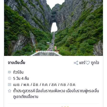
จางเจียเจี้ย
แชร์
ถูกใจ
ทัวร์
จีน
5
วัน
4
คืน
เม.ย. / พ.ค. / มิ.ย. / ก.ค. / ส.ค. / ก.ย. / ต.ค.
ถ้ำประตูสวรรค์ มืองโบราณเฟิ่งหวง เมืองโบราณฟู่หรงเจิ้น
ภูเขาเทียนจื่อซาน