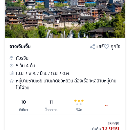
จางเจียเจี้ย
แชร์
ถูกใจ
ทัวร์
จีน
5
วัน
4
คืน
เม.ย. / พ.ค. / มิ.ย. / ก.ย. / ต.ค.
หมู่บ้านซานเซีย บ้านเกิดชวีหยวน ล่องเรือทะเลสาบหมู่บ้าน
ไม้ไผ่ขม
10
11
ที่เที่ยว
มื้ออาหาร
ที่พัก
13,999
12,999
เริ่มต้น