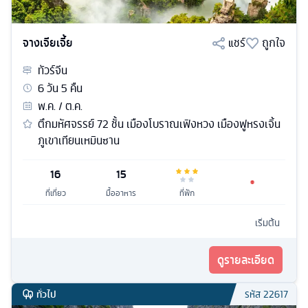
จางเจียเจี้ย
แชร์
ถูกใจ
ทัวร์
จีน
6
วัน
5
คืน
พ.ค. / ต.ค.
ตึกมหัศจรรย์ 72 ชั้น เมืองโบราณเฟิงหวง เมืองฟูหรงเจิ้น
ภูเขาเทียนเหมินซาน
16
15
ที่เที่ยว
มื้ออาหาร
ที่พัก
เริ่มต้น
ดูรายละเอียด
ทั่วไป
รหัส
22617