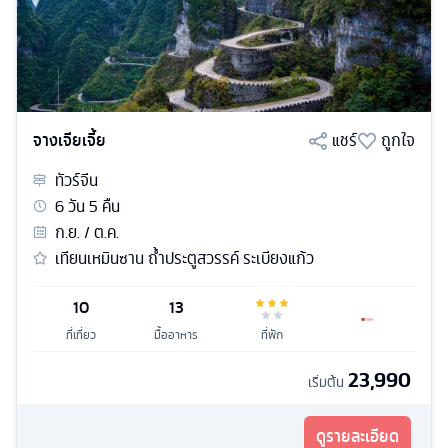
จางเจียเจี้ย
แชร์
ถูกใจ
ทัวร์
จีน
6
วัน
5
คืน
ก.ย. / ต.ค.
เทียนเหมินซาน ถ้ำประตูสวรรค์ ระเบียงแก้ว
10
13
ที่เที่ยว
มื้ออาหาร
ที่พัก
23,990
เริ่มต้น
ดูรายละเอียด