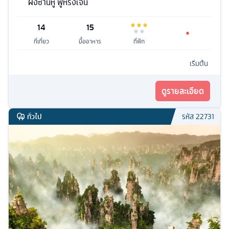
ผิงซานหู ฟูหรงเจิ้น
14
15
ที่เที่ยว
มื้ออาหาร
ที่พัก
เริ่มต้น
ดูรายละเอียด
ทั่วไป
รหัส
22731