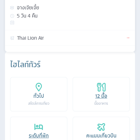
จางเจียเจี้ย
5
วัน
4
คืน
Thai Lion Air
ไฮไลท์ทัวร์
ทั่วไป
12
มื้อ
สไตล์การเที่ยว
มื้ออาหาร
ระดับที่พัก
คะแนนเที่ยวบิน