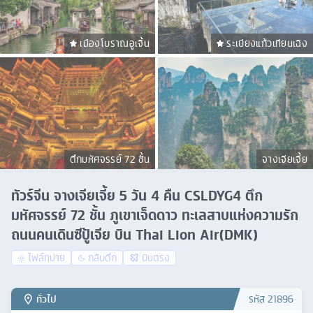
เมืองโบราณอูเจิ้น
ระเบียงแก้วเทียนเฉิง
ตึกมหัศจรรย์ 72 ชั้น
จางเจียเจี้ย
ทัวร์จีน จางเจียเจี้ย 5 วัน 4 คืน CSLDYG4 ตึก
มหัศจรรย์ 72 ชั้น ภูเขาเจ็ดดาว ทะเลสาบแห่งความรัก
ถนนคนเดินซีปู้เจีย บิน Thai Lion Air(DMK)
ไฟล์ทบ่าย
กลับดึก
บินตรง
ทั่วไป
รหัส
21896