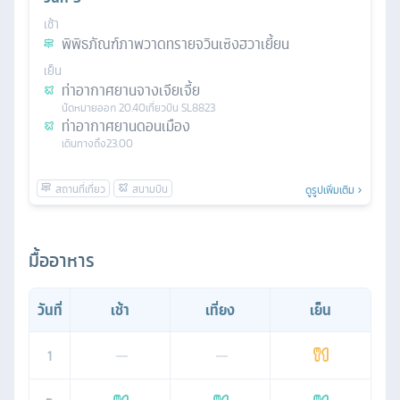
เช้า
พิพิธภัณฑ์ภาพวาดทรายจวินเซิงฮวาเยี้ยน
เย็น
ท่าอากาศยานจางเจียเจี้ย
นัดหมาย
ออก
20.40
เที่ยวบิน
SL8823
ท่าอากาศยานดอนเมือง
เดินทางถึง
23.00
ดูรูปเพิ่มเติม
มื้ออาหาร
วันที่
เช้า
เที่ยง
เย็น
1
—
—