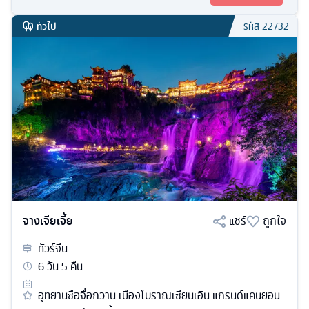
ทั่วไป
รหัส
22732
จางเจียเจี้ย
แชร์
ถูกใจ
ทัวร์
จีน
6
วัน
5
คืน
อุทยานซือจื่อกวาน เมืองโบราณเซียนเอิน แกรนด์แคนยอน