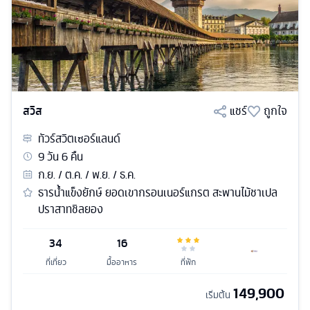
สวิส
แชร์
ถูกใจ
ทัวร์
สวิตเซอร์แลนด์
9
วัน
6
คืน
ก.ย. / ต.ค. / พ.ย. / ธ.ค.
ธารน้ำแข็งยักษ์ ยอดเขากรอนเนอร์แกรต สะพานไม้ชาเปล
ปราสาทชิลยอง
34
16
ที่เที่ยว
มื้ออาหาร
ที่พัก
149,900
เริ่มต้น