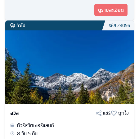
ดูรายละเอียด
ทั่วไป
รหัส
24056
สวิส
แชร์
ถูกใจ
ทัวร์
สวิตเซอร์แลนด์
8
วัน
5
คืน