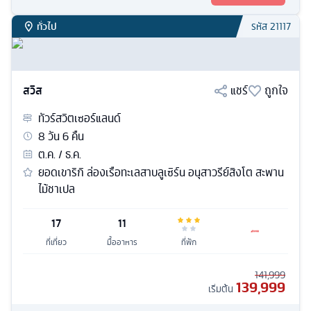
ทั่วไป
รหัส
21117
สวิส
แชร์
ถูกใจ
ทัวร์
สวิตเซอร์แลนด์
8
วัน
6
คืน
ต.ค. / ธ.ค.
ยอดเขาริกิ ล่องเรือทะเลสาบลูเซิร์น อนุสาวรีย์สิงโต สะพาน
ไม้ชาเปล
17
11
ที่เที่ยว
มื้ออาหาร
ที่พัก
141,999
139,999
เริ่มต้น