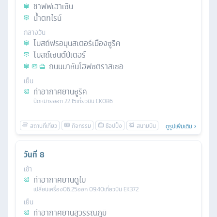
ชาฟฟเฮาเซิน
น้ำตกไรน์
กลางวัน
โบสถ์ฟรอมุนสเตอร์เมืองซูริค
โบสถ์เซนต์ปีเตอร์
ถนนบาห์นโฮฟซตราสเซอ
เย็น
ท่าอากาศยานซูริค
นัดหมาย
ออก
22.15
เที่ยวบิน
EK086
ดูรูปเพิ่มเติม
วันที่
8
เช้า
ท่าอากาศยานดูไบ
เปลี่ยนเครื่อง
06.25
ออก
09.40
เที่ยวบิน
EK372
เย็น
ท่าอากาศยานสุวรรณภูมิ