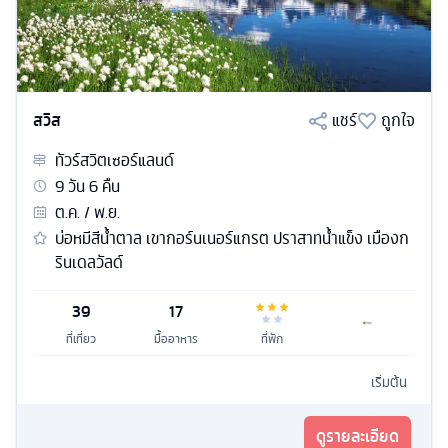
สวิส
แชร์
ถูกใจ
ทัวร์
สวิตเซอร์แลนด์
9
วัน
6
คืน
ต.ค. / พ.ย.
บ่อหมีสีน้ำตาล เขากอร์นเนอร์แกรต ปราสาทน้ำแข็ง เมืองก
รินเดลวัลด์
39
17
ที่เที่ยว
มื้ออาหาร
ที่พัก
เริ่มต้น
ดูรายละเอียด