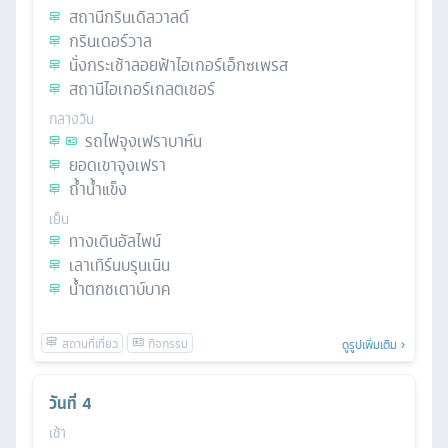
สถานีกรินเดิลวาลด์
กรินเดอร์วาล
นั่งกระเช้าลอยฟ้าไอเกอร์เอ็กซเพรส
สถานีไอเกอร์เกลตเชอร์
กลางวัน
รถไฟจุงเฟราบาห์น
ยอดเขาจุงเฟรา
ถ้ำน้ำแข็ง
เย็น
ทางเดินอัลไพน์
เลาเทิร์นบรุนเนิน
น้ำตกชเตาบ์บาค
ดูรูปเพิ่มเติม
วันที่
4
เช้า