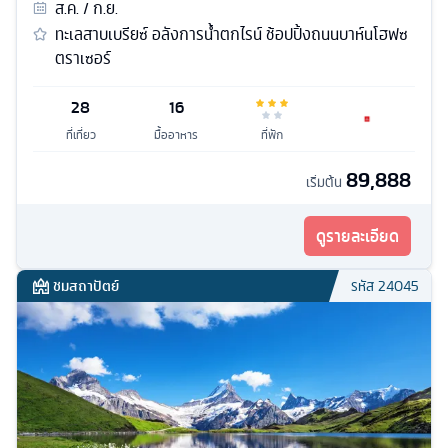
ส.ค. / ก.ย.
ทะเลสาบเบรียซ์ อลังการน้ำตกไรน์ ช้อปปิ้งถนนบาห์นโฮฟซ
ตราเซอร์
28
16
ที่เที่ยว
มื้ออาหาร
ที่พัก
89,888
เริ่มต้น
ดูรายละเอียด
ชมสถาปัตย์
รหัส
24045