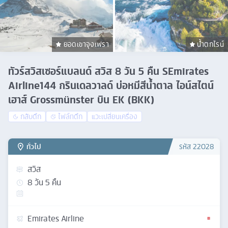
ยอดเขาจุงเฟรา
น้ำตกไรน์
ทัวร์สวิสเซอร์แบลนด์ สวิส 8 วัน 5 คืน SEmirates
Airline144 กรินเดลวาลด์ บ่อหมีสีน้ำตาล ไอน์สไตน์
เฮาส์ Grossmünster บิน EK (BKK)
กลับดึก
ไฟล์ทดึก
แวะเปลี่ยนเครื่อง
ทั่วไป
รหัส
22028
สวิส
8
วัน
5
คืน
Emirates Airline