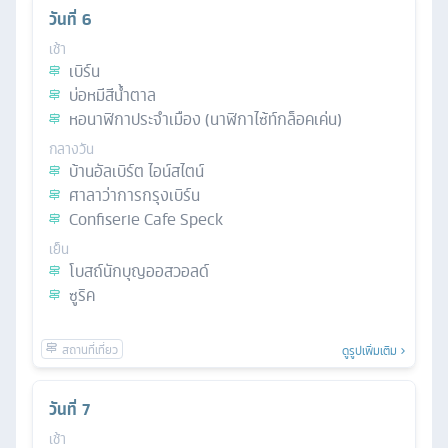
วันที่
6
เช้า
เบิร์น
บ่อหมีสีน้ําตาล
หอนาฬิกาประจำเมือง (นาฬิกาไซ้ท์กล็อคเค่น)
กลางวัน
บ้านอัลเบิร์ต ไอน์สไตน์
ศาลาว่าการกรุงเบิร์น
Confiserie Cafe Speck
เย็น
โบสถ์นักบุญออสวอลด์
ซูริค
ดูรูปเพิ่มเติม
วันที่
7
เช้า