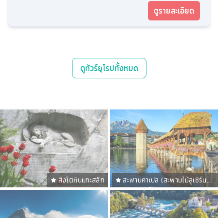
ดูรายละเอียด
ดู
ทัวร์ยุโรป
ทั้งหมด
สิงโตหินแกะสลัก
สะพานคาเปล (สะพานไม้ลูเซิร์น
ชาเปล บริดจ์)