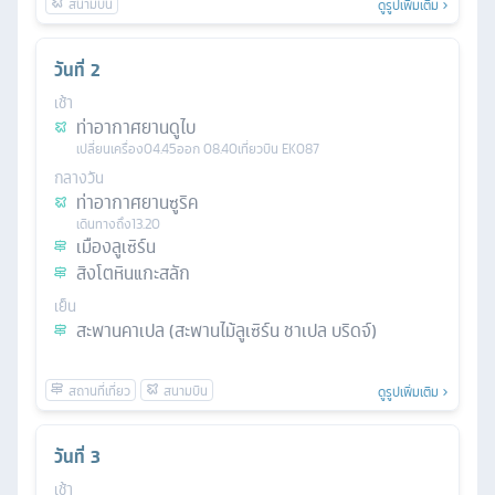
ดูรูปเพิ่มเติม
วันที่
2
เช้า
ท่าอากาศยานดูไบ
เปลี่ยนเครื่อง
04.45
ออก
08.40
เที่ยวบิน
EK087
กลางวัน
ท่าอากาศยานซูริค
เดินทางถึง
13.20
เมืองลูเซิร์น
สิงโตหินแกะสลัก
เย็น
สะพานคาเปล (สะพานไม้ลูเซิร์น ชาเปล บริดจ์)
ดูรูปเพิ่มเติม
วันที่
3
เช้า