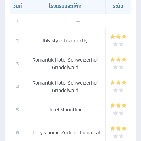
วันที่
โรงแรมและที่พัก
ระดับ
1
—
2
Ibis style Luzern city
Romantik Hotel Schweizerhof
3
Grindelwald
Romantik Hotel Schweizerhof
4
Grindelwald
5
Hotel Mountime
6
Harry's home Zürich-Limmattal