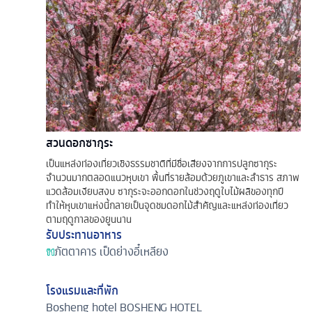
สวนดอกซากุระ
เป็นแหล่งท่องเที่ยวเชิงธรรมชาติที่มีชื่อเสียงจากการปลูกซากุระ
จำนวนมากตลอดแนวหุบเขา พื้นที่รายล้อมด้วยภูเขาและลำธาร สภาพ
แวดล้อมเงียบสงบ ซากุระจะออกดอกในช่วงฤดูใบไม้ผลิของทุกปี
ทำให้หุบเขาแห่งนี้กลายเป็นจุดชมดอกไม้สำคัญและแหล่งท่องเที่ยว
ตามฤดูกาลของยูนนาน
รับประทานอาหาร
ภัตตาคาร
เป็ดย่างอี๋เหลียง
โรงแรมและที่พัก
Bosheng hotel
BOSHENG HOTEL