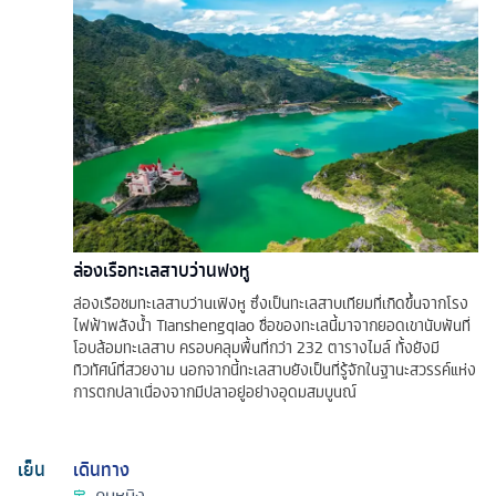
ล่องเรือทะเลสาบว่านฟงหู
ล่องเรือชมทะเลสาบว่านเฟิงหู ซึ่งเป็นทะเลสาบเทียมที่เกิดขึ้นจากโรง
ไฟฟ้าพลังน้ำ Tianshengqiao ชื่อของทะเลนี้มาจากยอดเขานับพันที่
โอบล้อมทะเลสาบ ครอบคลุมพื้นที่กว่า 232 ตารางไมล์ ทั้งยังมี
ทิวทัศน์ที่สวยงาม นอกจากนี้ทะเลสาบยังเป็นที่รู้จักในฐานะสวรรค์แห่ง
การตกปลาเนื่องจากมีปลาอยู่อย่างอุดมสมบูนณ์
เย็น
เดินทาง
คุนหมิง