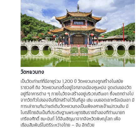
วัดหยวนทง
เป็นวัดเก่าแก่ที่มีอายุร่วม 1,200 ปี วัดหยวนทงถูกสร้างในสมัย
ราชวงศ์ ถัง วัดหยวนทงตั้งอยู่ใจกลางเมืองคุนหมิง จุดเด่นของวัด
อยู่ที่อาคารต่าง ๆ ภายในวัดจะสร้างอยู่บริเวณตีนเขา ซึ่งแตกต่างไป
จากวัดทั่วไปของจีนที่มักสร้างไว้ในที่สูง เช่น บนยอดเขาหรือเนินเขา มี
การเล่าขานกันว่าแต่เดิมวัดหยวนทงเป็นเพียงศาลเจ้าแม่กวนอิม มี
โบถส์ไทยอันเป็นที่ประดิษฐานพระพุทธชินราชจำลองที่ท่านนายก
เกรียงศักดิ์ ชมะนันท์ ได้อันเชิญมาจากจังหวัดพิษณุโลก เพื่อ
เชื่อมสัมพันธ์ไมตรีระหว่างไทย – จีน อีกด้วย