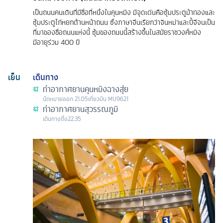
เป็นถนนคนเดินที่มีชื่อที่หนึ่งในคุนหมิง มีจุดเด่นคือซุ้มประตูม้าทองและ
ซุ้มประตูไก่หยกด้านหน้าถนน ซึ่งภาษาจีนเรียกว่าจินหม่าและปี้จีจนเป็น
ที่มาของชื่อถนนแห่งนี้ ซุ้มของถนนนี้สร้างขึ้นในสมัยราชวงศ์หมิง
มีอายุร่วม 400 ปี
เย็น
เดินทาง
ท่าอากาศยานคุนหมิงฉางสุ่ย
นัดหมาย
ออก
21.05
เที่ยวบิน
MU9621
ท่าอากาศยานสุวรรณภูมิ
เดินทางถึง
22.35