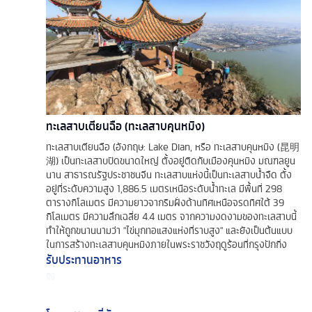
ทะเลสาบเตียนฉือ (ทะเลสาบคุนหมิง)
ทะเลสาบเตียนฉือ (อังกฤษ: Lake Dian, หรือ ทะเลสาบคุนหมิง (昆明
湖) เป็นทะเลสาบปิดขนาดใหญ่ ตั้งอยู่ติดกับเมืองคุนหมิง มณฑลยูน
นาน สาธารณรัฐประชาชนจีน ทะเลสาบแห่งนี้เป็นทะเลสาบน้ำจืด ตั้ง
อยู่ที่ระดับความสูง 1,886.5 เมตรเหนือระดับน้ำทะเล มีพื้นที่ 298
ตารางกิโลเมตร มีความยาวจากริมฝั่งด้านทิศเหนือจรดทิศใต้ 39
กิโลเมตร มีความลึกเฉลี่ย 4.4 เมตร จากความงดงามของทะเลสาบนี้
ทำให้ถูกขนานนามว่า "ไข่มุกทอแสงแห่งที่ราบสูง" และยังเป็นต้นแบบ
ในการสร้างทะเลสาบคุนหมิงภายในพระราชวังฤดูร้อนที่กรุงปักกิ่ง
รับประทานอาหาร