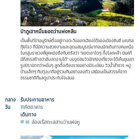
ป่าภูเขาหมื่นยอดว่านฟงหลิน
เป็นพื้นที่ป่าอนุรักษ์ตั้งอยู่ทางตะวันออกเฉียงใต้ของเมืองซินยี่ มณฑล
กุ้ยโจว ที่นี่มีความสวยงามและอุดมสมบูรณ์มากจนนักเดินทางคนหนึ่ง
ในกลุ่มราชวงศ์ยุคหมิงถึงกับตรัสว่า "ยอดเขาใดๆ ทั้งโลกหล้า มีแค่ที่
นี่ที่สรรสร้างป่าอันงดงามได้" บนจุดชมวิวนักท่องเที่ยวจะได้เห็นขุนเขา
รูปปิรามิดกว่าหมื่นๆ ลูกตั้งเรียงรายอย่างมีระเบียบ วิวน้ำลำธาร หมู่
บ้านเล็กๆ กับทุ่งนาที่อยู่ร่วมกันอย่างลงตัว เสมือนเป็นสวรรค์จาก
ธรรมชาติที่แลดูน่าประทับใจเสมอ
กลาง
รับประทานอาหาร
วัน
ภัตตาคาร
เดินทาง
ล่องเรือทะเลสาบว่านฟงหู