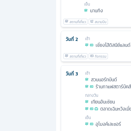
เย็น
นานกิง
วันที่
2
เช้า
เซี่ยงไฮ้ดิสนีย์แลนด์
วันที่
3
เช้า
สวนนอร์ทบันด์
ร้านกาแฟสตาร์บัคส์ 
กลางวัน
เทียนอันเซียน
ตลาดเฉินหวังเมี่
เย็น
อุโมงค์เลเซอร์