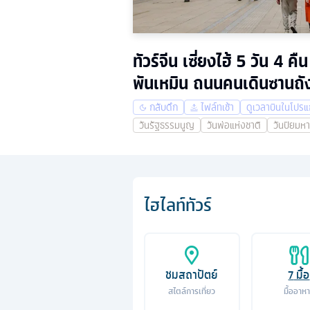
ทัวร์จีน เซี่ยงไฮ้ 5 วัน
พันเหมิน ถนนคนเดินซานถ
กลับดึก
ไฟล์ทเช้า
ดูเวลาบินในโปร
วันรัฐธรรมนูญ
วันพ่อแห่งชาติ
วันปิยมห
ไฮไลท์ทัวร์
ชมสถาปัตย์
7
มื้อ
สไตล์การเที่ยว
มื้ออาห