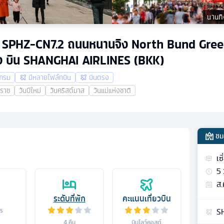
นานกิ
 4 คืน SPHZ-CN7.2 ถนนหนานจิง North Bund Gre
ัง บิน SHANGHAI AIRLINES (BKK)
แกรม
มีหลายไฟล์ทบิน
บินตรง
าราช
วันปีใหม่
วันคริสต์มาส
วันแม่แห่งชาติ
ชม
เซ
5
ส.
ระดับที่พัก
คะแนนเที่ยวบิน
S
าร
4
คืน
บินโลว์คอสต์