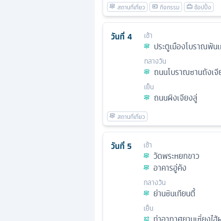
วันที่
4
เช้า
ประตูเมืองโบราณพันเ
กลางวัน
ถนนโบราณซานถังเจี
เย็น
ถนนผิงเจียงลู่
วันที่
5
เช้า
วัดพระหยกขาว
อาคารอู่คัง
กลางวัน
ย่านซินเทียนตี้
เย็น
ท่าอากาศยานเซี่ยงไฮ้ผ