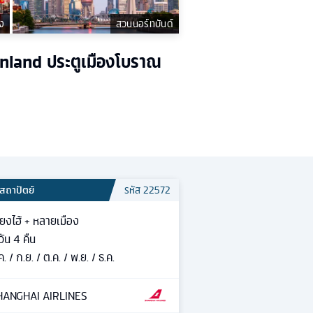
ง
สวนนอร์ทบันด์
enland ประตูเมืองโบราณ
สถาปัตย์
รหัส
22572
ี่ยงไฮ้ + หลายเมือง
วัน
4
คืน
ค. / ก.ย. / ต.ค. / พ.ย. / ธ.ค.
HANGHAI AIRLINES