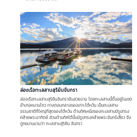
ล่องเรือทะเลสาบสุริยันจันทรา
ล่องเรือทะเลสาบสุริยันจันทราอันสวยงาม โดยทะเลสาบนี้ตั้งอยู่ในเขต
อำเภอหนานโถว ทางตอนกลางของเกาะไต้หวัน เป็นทะเลสาบ
ธรรมชาติที่ใหญ่ที่สุดของไต้หวัน ด้านทิศเหนือของทะเลสาบมีรูปทรง
คล้ายพระอาทิตย์ ส่วนด้านทิศใต้นั้นมีรูปทรงคล้ายพระจันทร์เสี้ยว จึง
ถูกขนานนามว่า ทะเลสาบสุริยัน จันทรา