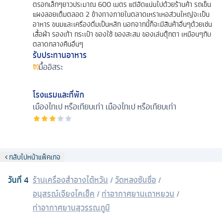
ตรอกเล็กๆยาวประมาณ 600 เมตร แต่อัดแน่นไปด้วยร้านค้า รถเข็น
แผงลอยเต็มตลอด 2 ข้างทางภายในตลาดเหราเหอส่วนใหญ่จะเป็น
อาหาร ขนมและเครื่องดื่มเป็นหลัก นอกจากนี้ก็จะมีสินค้าอื่นๆด้วยเช่น
เสื้อผ้า รองเท้า กระเป๋า ของใช้ ของสะสม ของเล่นตุ๊กตา เหมือนๆกับ
ตลาดกลางคืนอื่นๆ
รับประทานอาหาร
มื้ออิสระ
โรงแรมและที่พัก
เมืองไทเป หรือเทียบเท่า
เมืองไทเป หรือเทียบเท่า
กลับไปหน้าแพ็คเกจ
วันที่
4
ร้านเครื่องสำอางไต้หวัน
/
วัดหลงซันซื่อ
/
อนุสรณ์เจียงไคเช็ค
/
ท่าอากาศยานเถาหยวน
/
ท่าอากาศยานสุวรรณภูมิ