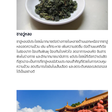
ชาอวู่หลง
ชาอู่หลงมีประโยชน์มากมายต่อร่างกายในหลายด้านนอกเหนือจากชาอู่
หลงลดความอ้วน เช่น แก้กระหาย เพิ่มความสดชื่น ต่อต้านแบคทีเรีย
ในช่องปาก ป้องกันฟันผุ ป้องกันโรคหัวใจ ลดอาการหอบหืด ขับสาร
พิษในร่างกาย และอีกมากมายนานัปการ แต่ประโยชน์ที่เรียกว่าเด่นชัด
ที่สุดน่าจะเป็นการที่ชาอู่หลงมีส่วนประกอบสำคัญที่ช่วยในการควบคุม
ความอ้วน ลดปริมาณไขมันในเส้นเลือด และลดระดับคลอเรสเตอรอล
ได้เป็นอย่างดี