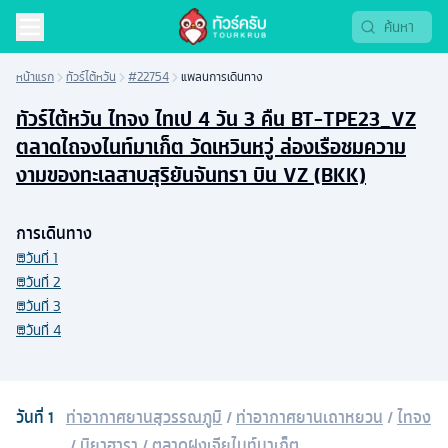
หน้าแรก
ทัวร์ไต้หวัน
#22754
แพลนการเดินทาง
ทัวร์ไต้หวัน ไทจง ไทเป 4 วัน 3 คืน BT-TPE23_VZ
ตลาดไถจงไนท์มาเก็ต วัดเหวินหวู่ ล่องเรือชมความ
งามของทะเลสาบสุริยันจันทรา บิน VZ (BKK)
การเดินทาง
วันที่
1
วันที่
2
วันที่
3
วันที่
4
วันที่
1
ท่าอากาศยานสุวรรณภูมิ
/
ท่าอากาศยานเถาหยวน
/
ไทจง
/
มิยาฮารา
/
ตลาดฝงเจียไนท์มาเก็ต