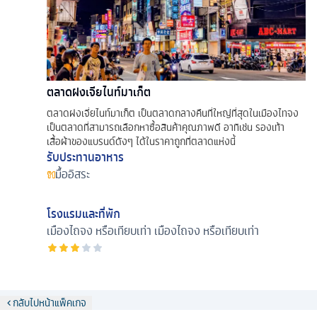
ตลาดฝงเจียไนท์มาเก็ต
ตลาดฝงเจี่ยไนท์มาเก็ต เป็นตลาดกลางคืนที่ใหญ่ที่สุดในเมืองไทจง
เป็นตลาดที่สามารถเลือกหาซื้อสินค้าคุณภาพดี อาทิเช่น รองเท้า
เสื้อผ้าของแบรนด์ดังๆ ได้ในราคาถูกที่ตลาดแห่งนี้
รับประทานอาหาร
มื้ออิสระ
โรงแรมและที่พัก
เมืองไถจง หรือเทียบเท่า
เมืองไถจง หรือเทียบเท่า
กลับไปหน้าแพ็คเกจ