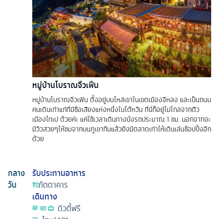
หมู่บ้านโบราณจิ่วเฟิ่น
หมู่บ้านโบราณจิ่วเฟิน ตั้งอยู่บนไหล่เขาในเขตเมืองจีหลง และเป็นถนน
คนเดินเก่าแก่ที่มีชื่อเสียงแห่งหนึ่งในไต้หวัน ที่นี่ก็อยู่ไม่ไกลจากตัว
เมืองไทเป ด้วยค่ะ แค่ใช้เวลาเดินทางนั่งรถประมาณ 1 ชม. นอกจากจะ
มีวิวสวยๆให้ชมจากบนภูเขากันแล้วยังมีตลาดเก่าให้เดินเล่นช้อปปิ้งอีก
ด้วย
กลาง
รับประทานอาหาร
วัน
ภัตตาคาร
เดินทาง
ดิวตี้ฟรี