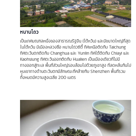
หนานโถว
เป็นเทศมณฑลหนึ่งของสาธารณรัฐจีน (ไต้หวัน) และมีขนาดใหญ่ที่สุด
ในไต้หวัน มีเมืองหลวงชื่อ หนานโถวซิตี้ ทิศเหนือติดกับ Taichung
ทิศตะวันตกติดกับ Changhua และ Yunlin ทิศใต้ติดกับ Chiayi และ
Kaohsiung ทิศตะวันออกติดกับ Hualien เป็นเมืองเดียวที่ไม่มี
ทางออกสู่ทะเล พื้นที่ส่วนใหญ่รอบล้อมไปด้วยภูเขาสูง ที่ลดหลั่นกันไป
หุบเขาทางด้านตะวันตกมีลักษณะที่คล้ายกับ Shenzhen พื้นที่รวม
ทั้งหมดมีความสูงเฉลี่ย 200 เมตร