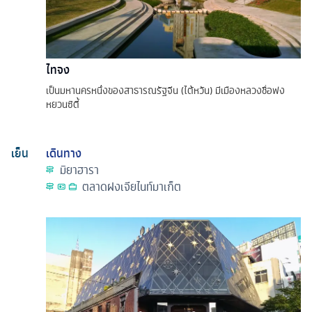
ไทจง
เป็นมหานครหนึ่งของสาธารณรัฐจีน (ไต้หวัน) มีเมืองหลวงชื่อฟง
หยวนซิตี้
เย็น
เดินทาง
มิยาฮารา
ตลาดฝงเจียไนท์มาเก็ต