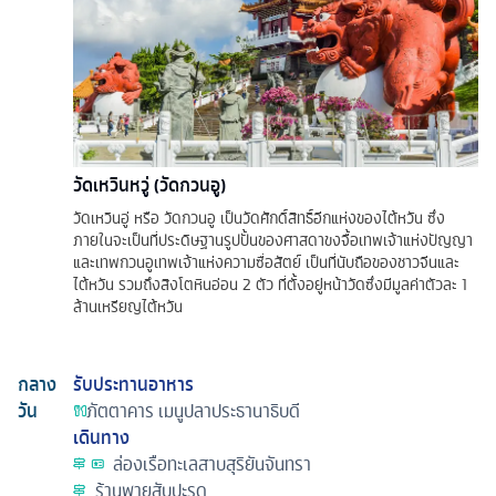
วัดเหวินหวู่ (วัดกวนอู)
วัดเหวินอู่ หรือ วัดกวนอู เป็นวัดศักดิ์สิทธิ์อีกแห่งของไต้หวัน ซึ่ง
ภายในจะเป็นที่ประดิษฐานรูปปั้นของศาสดาขงจื้อเทพเจ้าแห่งปัญญา
และเทพกวนอูเทพเจ้าแห่งความซื่อสัตย์ เป็นที่นับถือของชาวจีนและ
ไต้หวัน รวมถึงสิงโตหินอ่อน 2 ตัว ที่ตั้งอยู่หน้าวัดซึ่งมีมูลค่าตัวละ 1
ล้านเหรียญไต้หวัน
กลาง
รับประทานอาหาร
วัน
ภัตตาคาร
เมนูปลาประธานาธิบดี
เดินทาง
ล่องเรือทะเลสาบสุริยันจันทรา
ร้านพายสับปะรด