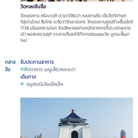
วัดหลงซันซื่อ
วัดหลงซาน หรือบางที เราจะได้ยินว่า หลงซานซื่อ เป็นวัดที่เก่าแก่
ที่สุดในไทเป ชื่อไทย จะชื่อว่าวัดเขามังกร วัดหลงซานถูกสร้างขึ้นเมื่อปี
1738 เมื่อสงครามโลก วัดเสียหายอย่างหนักจากการทิ้งระเบิดพลาด
เป้า พอสงครามยุติ ทางการก็เลยได้ทำการซ่อมแซมวัด บูรณะขึ้นมา
ใหม่
กลาง
รับประทานอาหาร
วัน
ภัตตาคาร
เมนูเสี่ยวหลงเปา
เดินทาง
อนุสรณ์เจียงไคเช็ค