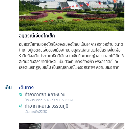
อนุสรณ์เจียงไคเช็ค
อนุสรณ์สถานเจียงไคเช็คของเมืองไทเป เป็นอาคารสีขาวสี่ด้าน ขนาด
ใหญ่ อยู่เขตจงเจิ้นของเมืองไทเป อนุสรณ์สถานแห่งนี้สร้างขึ้นเพื่อ
รำลึกถึงอดีตประธานาธิบดีเจียง ไคเช็คมีสนามหญ้าสวนดอกไม้เป็น 3
สีเดียวกับสีธงชาติไต้หวัน เป็นตัวแทนของท้องฟ้า พระอาทิตย์และ
เลือดเนื้อที่สูญเสียไป เป็นสัญลักษณ์แห่งอิสรภาพ ความเสมอภาค
เย็น
เดินทาง
ท่าอากาศยานเถาหยวน
นัดหมาย
ออก
19.45
เที่ยวบิน
VZ569
ท่าอากาศยานสุวรรณภูมิ
เดินทางถึง
22.30