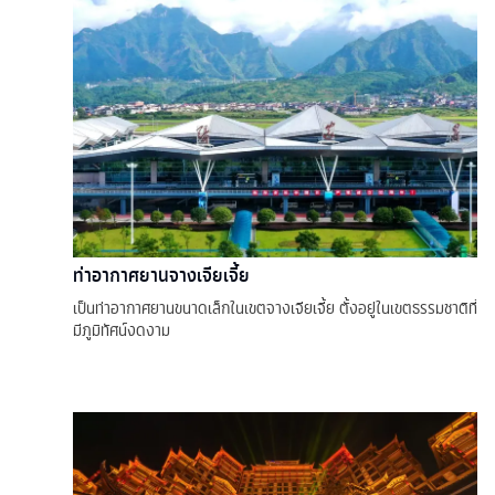
ท่าอากาศยานจางเจียเจี้ย
เป็นท่าอากาศยานขนาดเล็กในเขตจางเจียเจี้ย ตั้งอยู่ในเขตธรรมชาติที่
มีภูมิทัศน์งดงาม