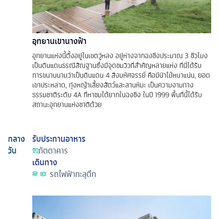
อุทยานเขานางฟ้า
อุทยานแห่งนี้ตั้งอยู่ในเขตวู่หลง อยู่ห่างจากฉงชิ่งประมาณ 3 ชั่วโมง
เป็นดินแดนธรณีสัณฐานซึ่งมีจุดชมวิวที่สำคัญหลายแห่ง ที่นี่ได้รับ
การขนานนามว่าเป็นดินแดน 4 สิ่งมหัศจรรย์ คือมีป่าไม้หนาแน่น, ยอด
เขาประหลาด, ทุ่งหญ้าเลี้ยงสัตว์และลานหิมะ เป็นความงามทาง
ธรรมชาติระดับ 4A ที่หาชมได้ยากในฉงชิ่ง ในปี 1999 พื้นที่นี้ได้รับ
สถานะอุทยานแห่งชาติด้วย
กลาง
รับประทานอาหาร
วัน
ภัตตาคาร
เดินทาง
รถไฟฟ้าทะลุตึก