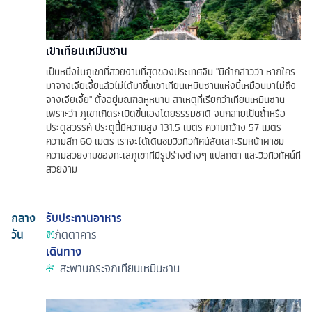
เขาเทียนเหมินซาน
เป็นหนึ่งในภูเขาที่สวยงามที่สุดของประเทศจีน "มีคำกล่าวว่า หากใคร
มาจางเจียเจี้ยแล้วไม่ได้มาขึ้นเขาเทียนเหมินซานแห่งนี้เหมือนมาไม่ถึง
จางเจียเจี้ย" ตั้งอยู่มณฑลหูหนาน สาเหตุที่เรียกว่าเทียนเหมินซาน
เพราะว่า ภูเขาเกิดระเบิดขึ้นเองโดยธรรมชาติ จนกลายเป็นถ้ำหรือ
ประตูสวรรค์ ประตูนี้มีความสูง 131.5 เมตร ความกว้าง 57 เมตร
ความลึก 60 เมตร เราจะได้เดินชมวิวทิวทัศน์ลัดเลาะริมหน้าผาชม
ความสวยงามของทะเลภูเขาที่มีรูปร่างต่างๆ แปลกตา และวิวทิวทัศน์ที่
สวยงาม
กลาง
รับประทานอาหาร
วัน
ภัตตาคาร
เดินทาง
สะพานกระจกเทียนเหมินซาน