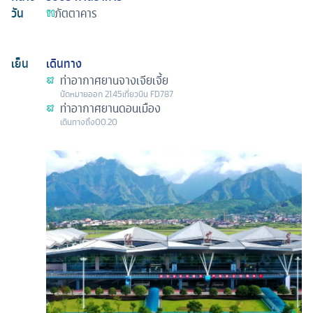
วัน
ภัตตาคาร
เย็น
เดินทาง
ท่าอากาศยานจางเจียเจี้ย
นัดหมาย
ออก
21.45
เที่ยวบิน
FD787
ท่าอากาศยานดอนเมือง
เดินทางถึง
00.20