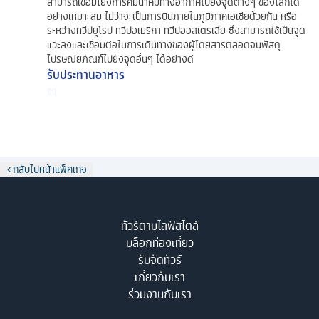
สามารถเชื่อมโยงการคมนาคมทางอากาศไปยังจุดต่างๆ ของโลกได้
อย่างเหมาะสม ไม่ว่าจะเป็นการบินภายในภูมิภาคเอเชียด้วยกัน หรือ
ระหว่างทวีปยุโรป ทวีปอเมริกา ทวีปออสเตรเลีย ซึ่งสามารถใช้เป็นจุด
แวะลงและเชื่อมต่อในการเดินทางของผู้โดยสารตลอดจนพัสดุ
ไปรษณียภัณฑ์ไปยังจุดอื่นๆ ได้อย่างดี
รับประทานอาหาร
กลับไปหน้าแพ็คเกจ
ทัวร์ตามไลฟ์สไตล์
บล็อกท่องเที่ยว
รับจัดทัวร์
เกี่ยวกับเรา
ร่วมงานกับเรา