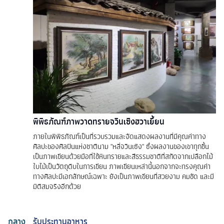
พิพิธภัณฑ์ภาพวาดทรายจวินเซิงฮวาเยี้ยน
ภายในพิพิธภัณฑ์เป็นที่รวบรวมและจัดแสดงผลงานที่มีคุณค่าทาง
ศิลปะของศิลปินแห่งชาตินาม "หลี่จวินเซิง" ซึ่งผลงานของเขาทุกชิ้น
เป็นภาพเขียนด้วยมือที่ใช้หินทรายและสีธรรมชาติที่สกัดจากเปลือกไม้
ใบไม้เป็นวัตถุดิบในการเขียน ภาพเขียนเหล่านี้นอกจากจะทรงคุณค่า
ทางศิลปะมีเอกลักษณ์เฉพาะ ยังเป็นภาพเขียนที่สวยงาม คมชัด และมี
มิติสมจริงอีกด้วย
กลาง
รับประทานอาหาร