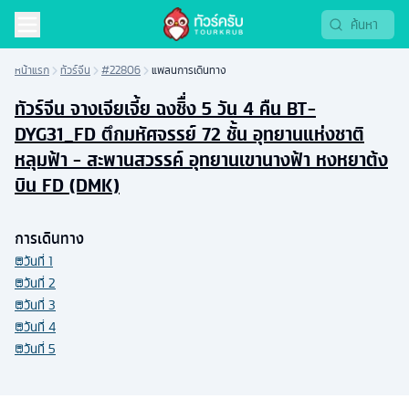
หน้าแรก
ทัวร์จีน
#22806
แพลนการเดินทาง
ทัวร์จีน จางเจียเจี้ย ฉงชิื่ง 5 วัน 4 คืน BT-
DYG31_FD ตึกมหัศจรรย์ 72 ชั้น อุทยานแห่งชาติ
หลุมฟ้า - สะพานสวรรค์ อุทยานเขานางฟ้า หงหยาต้ง
บิน FD (DMK)
การเดินทาง
วันที่
1
วันที่
2
วันที่
3
วันที่
4
วันที่
5