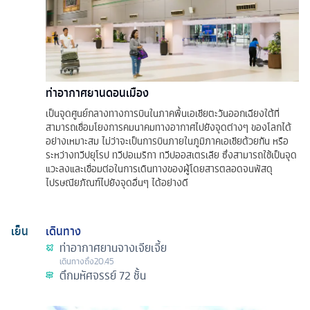
ท่าอากาศยานดอนเมือง
เป็นจุดศูนย์กลางทางการบินในภาคพื้นเอเชียตะวันออกเฉียงใต้ที่
สามารถเชื่อมโยงการคมนาคมทางอากาศไปยังจุดต่างๆ ของโลกได้
อย่างเหมาะสม ไม่ว่าจะเป็นการบินภายในภูมิภาคเอเชียด้วยกัน หรือ
ระหว่างทวีปยุโรป ทวีปอเมริกา ทวีปออสเตรเลีย ซึ่งสามารถใช้เป็นจุด
แวะลงและเชื่อมต่อในการเดินทางของผู้โดยสารตลอดจนพัสดุ
ไปรษณียภัณฑ์ไปยังจุดอื่นๆ ได้อย่างดี
เย็น
เดินทาง
ท่าอากาศยานจางเจียเจี้ย
เดินทางถึง
20.45
ตึกมหัศจรรย์ 72 ชั้น