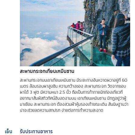
สะพานกระจกเทียนเหมินซาน
สะพานกระจกบนเขาเทียนเหมินซาน มีระยะทางอันหวาดผวาอยู่ที่ 60
เมตร ล้อมรอบผาสูงชัน ความกว้างของ สะพานกระจก วัดจากขอบ
ผาได้ 3 ฟุต มีความหนา 2.5 นิ้ว ถือเป็นการท้าทายนักท่องเที่ยวที่
อยากมาสัมผัสทิวทัศน์อันงดงามบน เขาเทียนเหมินซาน มีกฏอยู่ว่าผู้
มาเยือน สะพานกระจก ต้องสวมผ้าหุ้มรองเท้าขณะเดิน สันนิษฐานว่า
น่าจะช่วยลดความสกปรก ง่ายต่อการทำความสะอาด
เย็น
รับประทานอาหาร