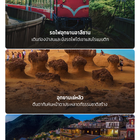
รถไฟอุทยานอาลีซาน
เดินท่องป่าสนและนั่งรถไฟไต่เขาแสนโรแมนติก
อุทยานเย่หลิว
ตื่นตากับหินหน้าตาประหลาดที่ธรรมชาติสร้าง