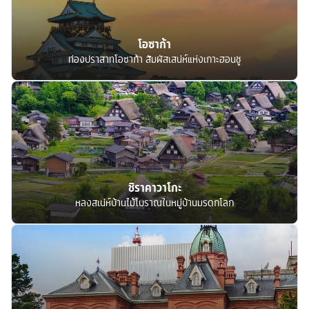
โอซาก้า
ท่องปราสาทโอซาก้า สัมผัสเสน่ห์แห่งเกาะฮอนชู
ชิราคาวาโกะ
หลงสเน่ห์บ้านไม้โบราณในหมู่บ้านมรดกโลก