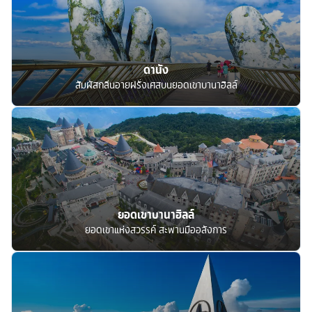
ดานัง
สัมผัสกลิ่นอายฝรั่งเศสบนยอดเขาบานาฮิลล์
ยอดเขาบานาฮิลล์
ยอดเขาแห่งสวรรค์ สะพานมืออลังการ