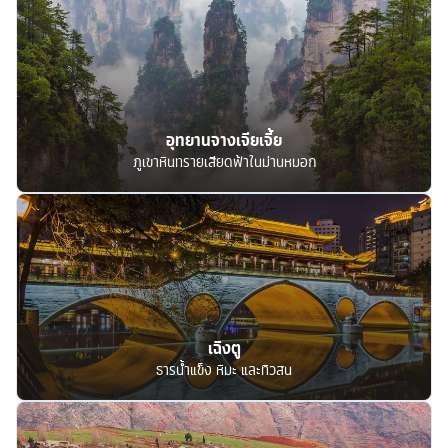
อุทยานจางเจียเจี้ย
ภูเขาหินทรายเสียดฟ้าในม่านหมอก
เฉิงตู
ธารน้ำแข็ง หิมะ และทิวสน