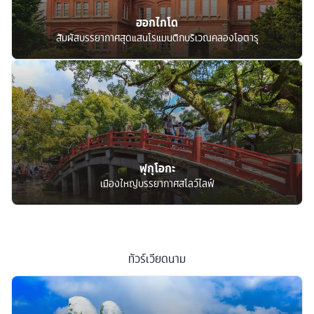
ฮอกไกโด
สัมผัสบรรยากาศสุดแสนโรแมนติกบริเวณคลองโอตารุ
ฟุกุโอกะ
เมืองใหญ่บรรยากาศสโลว์ไลฟ์
ทัวร์
เวียดนาม