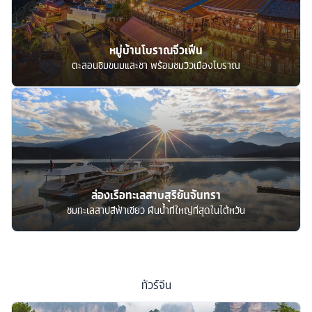
หมู่บ้านโบราณจิ่วเฟิ่น
ตะลอนชิมขนมและชา พร้อมชมวิวเมืองโบราณ
ล่องเรือทะเลสาบสุริยันจันทรา
ชมทะเลสาปสีฟ้าเขียว ผืนน้ำที่ใหญ่ที่สุดในไต้หวัน
ทัวร์
จีน