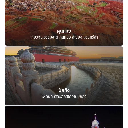
คุนหมิง
เที่ยวจีน ธรรมชาติ คุนหมิง ลี่เจียง แชงกรีล่า
ปักกิ่ง
เพลินกับลานสกีสีขาวในปักกิ่ง