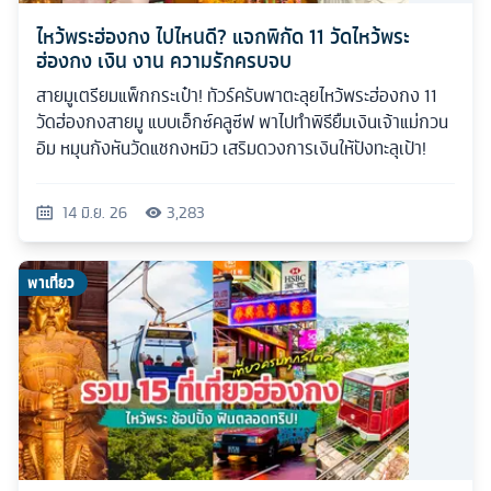
ไหว้พระฮ่องกง ไปไหนดี? แจกพิกัด 11 วัดไหว้พระ
ฮ่องกง เงิน งาน ความรักครบจบ
สายมูเตรียมแพ็กกระเป๋า! ทัวร์ครับพาตะลุยไหว้พระฮ่องกง 11
วัดฮ่องกงสายมู แบบเอ็กซ์คลูซีฟ พาไปทำพิธียืมเงินเจ้าแม่กวน
อิม หมุนกังหันวัดแชกงหมิว เสริมดวงการเงินให้ปังทะลุเป้า!
14 มิ.ย. 26
3,283
พาเที่ยว