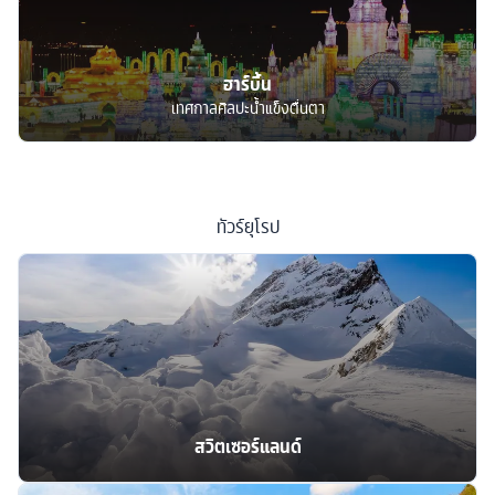
ฮาร์บิ้น
เทศกาลศิลปะน้ำแข็งตื่นตา
ทัวร์
ยุโรป
สวิตเซอร์แลนด์