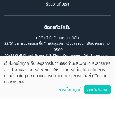
ร่วมงานกับเรา
ติดต่อทัวร์ครับ
บริษัท ทัวร์ครับ แทรเวล จำกัด
33/51 อาคารวอลสตรีท ชั้น 11 ถนนสุรวงศ์ แขวงสุริยวงศ์ เขตบางรัก กทม.
10500
33/51 Wall Street Tower, 11th Floor, Surawongse Rd., Suriwongse,
Bangrak, Bangkok. โทร
02-853-9982
เว็บไซต์นี้ใช้คุกกี้เก็บข้อมูลการใช้งานของท่านและพัฒนาประสิทธิภาพ
การทำงานของเว็บไซต์ หากท่านใช้งานเว็บไซต์นี้ต่อไปโดยไม่มีการ
เลขที่ใบอนุญาต
ปรับตั้งค่าใดๆ ถือว่าท่านยอมรับตาม นโยบายการใช้คุกกี้ ("Cookie
11/13224
Policy") ของเรา
คุยกับทัวร์ครับ
การตั้งค่าคุกกี้
ยอมรับทั้งหมด
©
2026
บริษัท ทัวร์ครับ แทรเวล จำกัด สงวนลิขสิทธิ์