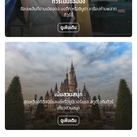
ทัวร์เน้นช้อปปิ้ง
ช้อปเพลินที่ย่านเมียงดง มงก๊ก หรือชิบูย่า ขาช้อปห้ามพลาด
ทัวร์นี้
ดูเพิ่มเติม
เน้นสวนสนุก
สุดเหวี่ยงที่ดิสนีย์แลนด์หรือยูนิเวอร์แซล สตูดิโอกับทัวร์
เที่ยวสวนสนุก
ดูเพิ่มเติม