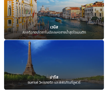
เวนิส
ล่องเรือกอนโดลาในเมืองแห่งสายน้ำสุดโรแมนติก
ปารีส
ชมคาเฟ่ วิหารกอธิก และพิพิธภัณฑ์ลูฟวร์