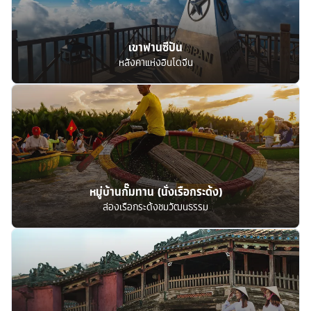
เขาฟานซีปัน
หลังคาแห่งอินโดจีน
หมู่บ้านกั๊มทาน (นั่งเรือกระด้ง)
ล่องเรือกระด้งชมวัฒนธรรม