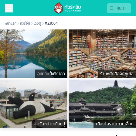
หน้าแรก
ทัวร์จีน
เฉิงตู
#23064
อุทยานปี้เผิงโกว
ร้านหนังสือจงซูเก๋อ
จตุรัสหย่างเทียนวู่
เมืองโบราณกวนเสี้ยน