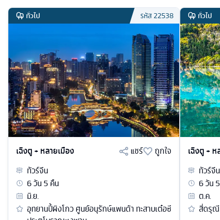
ทั่วไป
ทั่วไป
รหัส
22538
เฉิงตู + หลายเมือง
แชร์
ถูกใจ
เฉิงตู + 
ทัวร์
จีน
ทัวร์
จีน
6
วัน
5
คืน
6
วัน
5
มิ.ย.
ต.ค.
อุทยานปี้ผิงโกว ศูนย์อนุรักษ์แพนด้า ทะสาบเต๋อซี
สี่ดรุณ