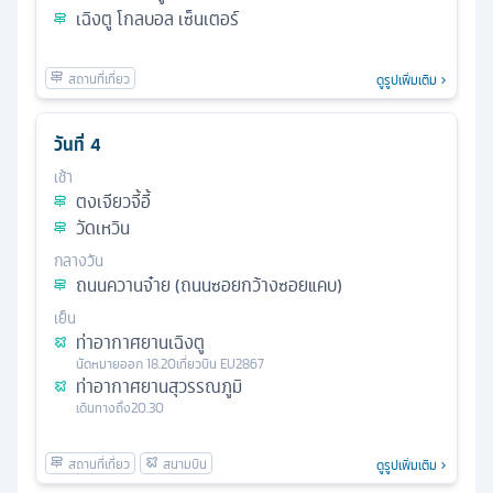
เฉิงตู โกลบอล เซ็นเตอร์
ดูรูปเพิ่มเติม
วันที่
4
เช้า
ตงเจียวจี้อี้
วัดเหวิน
กลางวัน
ถนนควานจ๋าย (ถนนซอยกว้างซอยแคบ)
เย็น
ท่าอากาศยานเฉิงตู
นัดหมาย
ออก
18.20
เที่ยวบิน
EU2867
ท่าอากาศยานสุวรรณภูมิ
เดินทางถึง
20.30
ดูรูปเพิ่มเติม