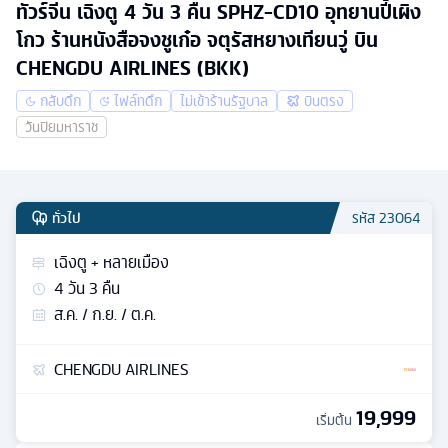
ทัวร์จีน เฉิงตู 4 วัน 3 คืน SPHZ-CD10 อุทยานปี้เผิง
โกว ร้านหนังสือจงชูเก๋อ จตุรัสหยางเทียนวู่ บิน
CHENGDU AIRLINES (BKK)
กลับดึก
ไฟล์ทดึก
ไม่เข้าร้านรัฐบาล
บินตรง
วันปิยมหาราช
ทั่วไป
รหัส
23064
เฉิงตู + หลายเมือง
4
วัน
3
คืน
ส.ค. / ก.ย. / ต.ค.
CHENGDU AIRLINES
19,999
เริ่มต้น