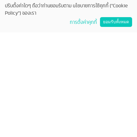
ร่วมงานกับเรา
ปรับตั้งค่าใดๆ ถือว่าท่านยอมรับตาม นโยบายการใช้คุกกี้ ("Cookie
Policy") ของเรา
คุยกับทัวร์ครับ
การตั้งค่าคุกกี้
ยอมรับทั้งหมด
ติดต่อทัวร์ครับ
บริษัท ทัวร์ครับ แทรเวล จำกัด
33/51 อาคารวอลสตรีท ชั้น 11 ถนนสุรวงศ์ แขวงสุริยวงศ์ เขตบางรัก กทม.
10500
33/51 Wall Street Tower, 11th Floor, Surawongse Rd., Suriwongse,
Bangrak, Bangkok. โทร
02-853-9982
เลขที่ใบอนุญาต
11/13224
©
2026
บริษัท ทัวร์ครับ แทรเวล จำกัด สงวนลิขสิทธิ์