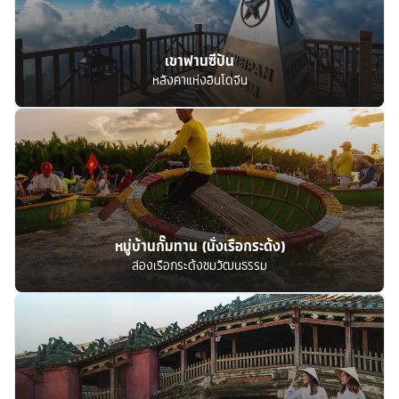
เขาฟานซีปัน
หลังคาแห่งอินโดจีน
หมู่บ้านกั๊มทาน (นั่งเรือกระด้ง)
ล่องเรือกระด้งชมวัฒนธรรม