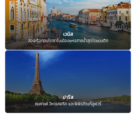
เวนิส
ล่องเรือกอนโดลาในเมืองแห่งสายน้ำสุดโรแมนติก
ปารีส
ชมคาเฟ่ วิหารกอธิก และพิพิธภัณฑ์ลูฟวร์