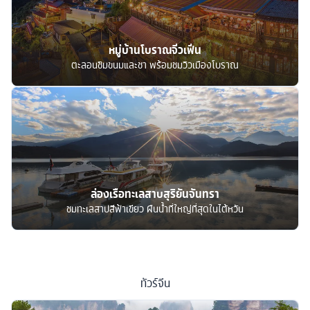
หมู่บ้านโบราณจิ่วเฟิ่น
ตะลอนชิมขนมและชา พร้อมชมวิวเมืองโบราณ
ล่องเรือทะเลสาบสุริยันจันทรา
ชมทะเลสาปสีฟ้าเขียว ผืนน้ำที่ใหญ่ที่สุดในไต้หวัน
ทัวร์
จีน