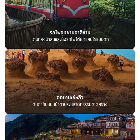
รถไฟอุทยานอาลีซาน
เดินท่องป่าสนและนั่งรถไฟไต่เขาแสนโรแมนติก
อุทยานเย่หลิว
ตื่นตากับหินหน้าตาประหลาดที่ธรรมชาติสร้าง