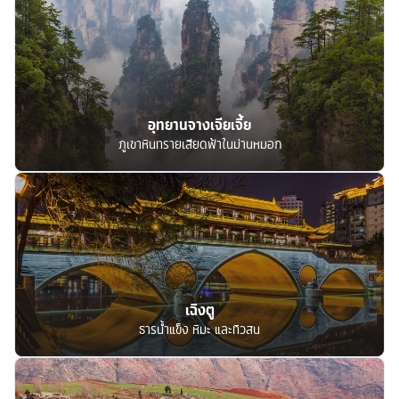
อุทยานจางเจียเจี้ย
ภูเขาหินทรายเสียดฟ้าในม่านหมอก
เฉิงตู
ธารน้ำแข็ง หิมะ และทิวสน