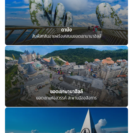
ดานัง
สัมผัสกลิ่นอายฝรั่งเศสบนยอดเขาบานาฮิลล์
ยอดเขาบานาฮิลล์
ยอดเขาแห่งสวรรค์ สะพานมืออลังการ