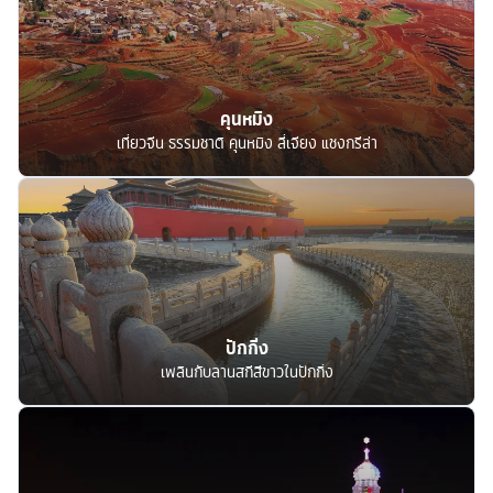
คุนหมิง
เที่ยวจีน ธรรมชาติ คุนหมิง ลี่เจียง แชงกรีล่า
ปักกิ่ง
เพลินกับลานสกีสีขาวในปักกิ่ง