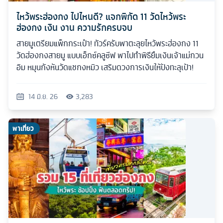
ไหว้พระฮ่องกง ไปไหนดี? แจกพิกัด 11 วัดไหว้พระ
ฮ่องกง เงิน งาน ความรักครบจบ
สายมูเตรียมแพ็กกระเป๋า! ทัวร์ครับพาตะลุยไหว้พระฮ่องกง 11
วัดฮ่องกงสายมู แบบเอ็กซ์คลูซีฟ พาไปทำพิธียืมเงินเจ้าแม่กวน
อิม หมุนกังหันวัดแชกงหมิว เสริมดวงการเงินให้ปังทะลุเป้า!
14 มิ.ย. 26
3,283
พาเที่ยว