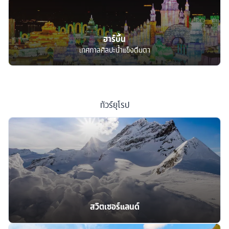
ฮาร์บิ้น
เทศกาลศิลปะน้ำแข็งตื่นตา
ทัวร์
ยุโรป
สวิตเซอร์แลนด์