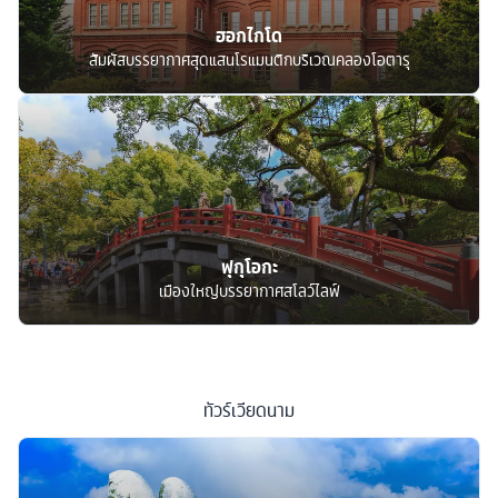
ฮอกไกโด
สัมผัสบรรยากาศสุดแสนโรแมนติกบริเวณคลองโอตารุ
ฟุกุโอกะ
เมืองใหญ่บรรยากาศสโลว์ไลฟ์
ทัวร์
เวียดนาม