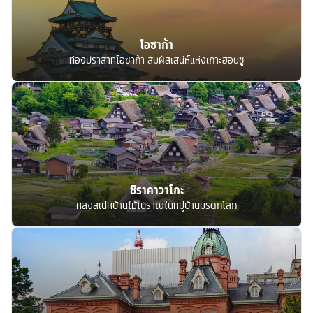
โอซาก้า
ท่องปราสาทโอซาก้า สัมผัสเสน่ห์แห่งเกาะฮอนชู
ชิราคาวาโกะ
หลงสเน่ห์บ้านไม้โบราณในหมู่บ้านมรดกโลก