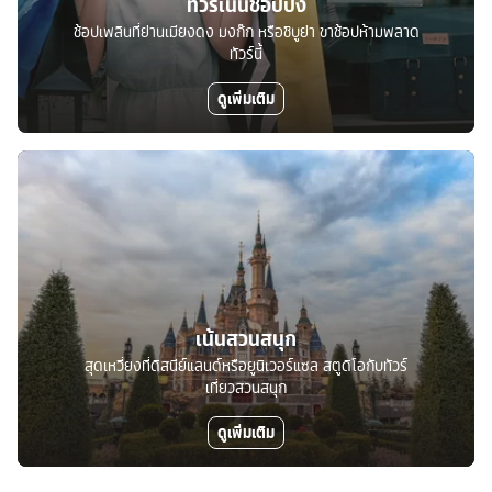
ทัวร์เน้นช้อปปิ้ง
ช้อปเพลินที่ย่านเมียงดง มงก๊ก หรือชิบูย่า ขาช้อปห้ามพลาด
ทัวร์นี้
ดูเพิ่มเติม
เน้นสวนสนุก
สุดเหวี่ยงที่ดิสนีย์แลนด์หรือยูนิเวอร์แซล สตูดิโอกับทัวร์
เที่ยวสวนสนุก
ดูเพิ่มเติม