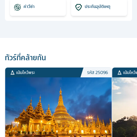
ค่าวีซ่า
ประกันอุบัติเหตุ
ทัวร์ที่คล้ายกัน
เน้นไหว้พระ
เน้นไหว้
รหัส
25096