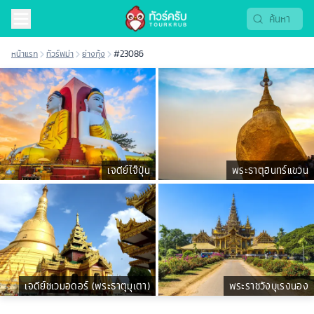
หน้าแรก
ทัวร์พม่า
ย่างกุ้ง
#23086
เจดีย์ไจ๊ปุ่น
พระธาตุอินทร์แขวน
เจดีย์ชเวมอดอร์ (พระธาตุมุเตา)
พระราชวังบุเรงนอง