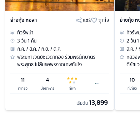
ย่างกุ้ง หงสา
แชร์
ถูกใจ
ย่างกุ้ง 
ทัวร์
พม่า
ทัวร์
พม
3
วัน
1
คืน
2
วัน
1
ก.ค. / ส.ค. / ก.ย. / ต.ค.
ส.ค. / 
พระมหาเจดีย์ชเวดากอง ร่วมพิธีตักบาตร
หลวงพ่
พระพุทธ ไม่ลืมขอพรจากเทพทันใจ
ดีย์ชเ
11
4
10
ที่เที่ยว
มื้ออาหาร
ที่พัก
ที่เที่ยว
13,899
เริ่มต้น