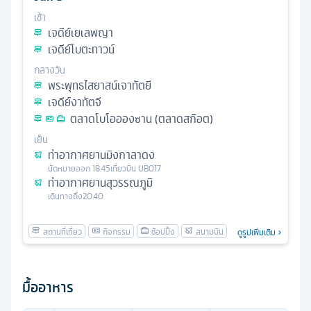
เช้า
เจดีย์เยเลพญา
เจดีย์โบตะทาวน์
กลางวัน
พระพุทธไสยาสน์เจาทัตยี
เจดีย์งาทัตจี
ตลาดโบโออองซาน (ตลาดสก๊อต)
เย็น
ท่าอากาศยานมิงกาลาดง
นัดหมาย
ออก
18.45
เที่ยวบิน
UB017
ท่าอากาศยานสุวรรณภูมิ
เดินทางถึง
20.40
ดูรูปเพิ่มเติม
มื้ออาหาร