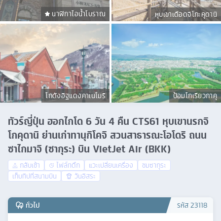
นาฬิกาไอน้ำโบราณ
หุบเขาเดือดจิโกะคุดานิ
โกดังอิฐแดงคาเนโมริ
ป้อมโกเรียวกาคุ
ทัวร์ญี่ปุ่น ฮอกไกโด 6 วัน 4 คืน CTS61 หุบเขานรกจิ
โกคุดานิ ย่านเก่าทานุกิโคจิ สวนสาธารณะโอโดริ ถนน
ซาไกมาจิ (ซากุระ) บิน VietJet Air (BKK)
กลับเช้า
ไฟล์ทดึก
แวะเปลี่ยนเครื่อง
ชมซากุระ
เก็บทิปที่สนามบิน
วันอิสระ
ทั่วไป
รหัส
23118