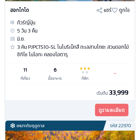
ฮอกไกโด
แชร์
ถูกใจ
ทัวร์
ญี่ปุ่น
5
วัน
3
คืน
มิ.ย.
3 คิน PJPCTS10-SL โนโบริเบ็ทสึ ทะเลสาบโทยะ สวนดอกไม้
ชิกิไซ โนโอกะ คลองโอตารุ
11
6
ที่เที่ยว
มื้ออาหาร
ที่พัก
33,999
เริ่มต้น
ดูรายละเอียด
เหมาะกับฤดูกาล
รหัส
22970