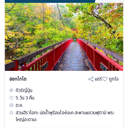
ฮอกไกโด
แชร์
ถูกใจ
ทัวร์
ญี่ปุ่น
5
วัน
3
คืน
ต.ค.
สวนฮิราโอกะ บ่อน้ำพุร้อนโจซังเค สะพานแขวนฟุตามิ พระ
ใหญ่อะตามะ