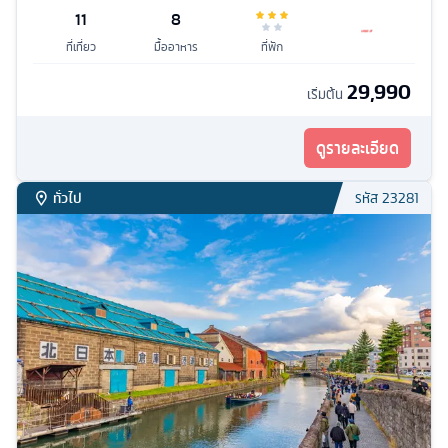
11
8
ที่เที่ยว
มื้ออาหาร
ที่พัก
29,990
เริ่มต้น
ดูรายละเอียด
ทั่วไป
รหัส
23281