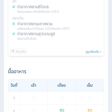
เช้า
ท่าอากาศยานชิโตเสะ
นัดหมาย
ออก
09.30
เที่ยวบิน
VZ571
กลางวัน
ท่าอากาศยานเถาหยวน
เปลี่ยนเครื่อง
12.55
ออก
13.55
เที่ยวบิน
VZ571
ท่าอากาศยานสุวรรณภูมิ
เดินทางถึง
16.40
ดูรูปเพิ่มเติม
มื้ออาหาร
วันที่
เช้า
เที่ยง
เย็น
1
2