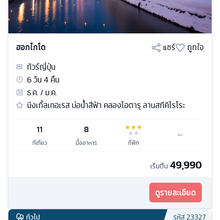
ฮอกไกโด
แชร์
ถูกใจ
ทัวร์
ญี่ปุ่น
6
วัน
4
คืน
ธ.ค. / ม.ค.
นิงเกิ้ลเทอเรส บ่อน้ำสีฟ้า คลองโอตารุ ลานสกีคิโรโระ
11
8
ที่เที่ยว
มื้ออาหาร
ที่พัก
49,990
เริ่มต้น
ดูรายละเอียด
ทั่วไป
รหัส
23327