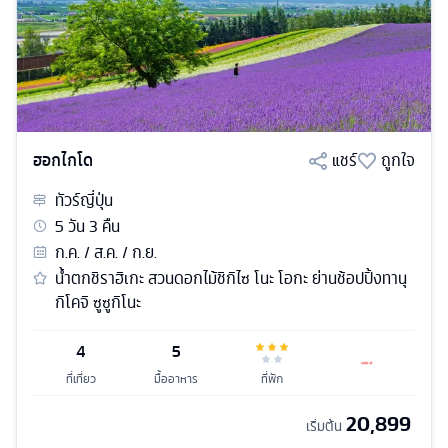
ฮอกไกโด
แชร์
ถูกใจ
ทัวร์
ญี่ปุ่น
5
วัน
3
คืน
ก.ค. / ส.ค. / ก.ย.
น้ำตกชิราฮิเกะ สวนดอกไม้ชิกิไซ โนะ โอกะ ย่านช้อปปิ้งทานุ
กิโคจิ ซูซูกิโนะ
4
5
ที่เที่ยว
มื้ออาหาร
ที่พัก
20,899
เริ่มต้น