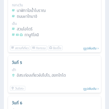
กลางวัน
นาฬิกาไอน้ำโบราณ
ถนนซาไกมาจิ
เย็น
สวนโอโดริ
ทานูกิโคจิ
ดูรูปเพิ่มเติม
วันที่
5
เช้า
อิสระท่องเที่ยวซัปโปโร, ฮอกไกโด
ดูรูปเพิ่มเติม
วันที่
6