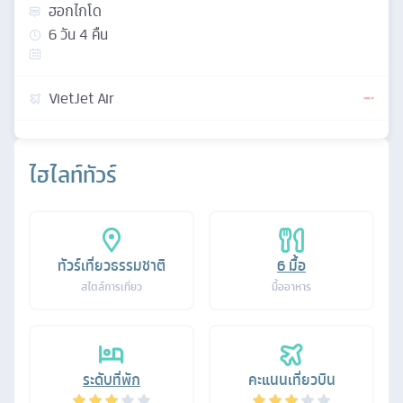
ฮอกไกโด
6
วัน
4
คืน
VietJet Air
ไฮไลท์ทัวร์
ทัวร์เที่ยวธรรมชาติ
6
มื้อ
สไตล์การเที่ยว
มื้ออาหาร
ระดับที่พัก
คะแนนเที่ยวบิน