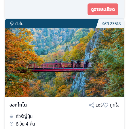
ดูรายละเอียด
ทั่วไป
รหัส
23518
ฮอกไกโด
แชร์
ถูกใจ
ทัวร์
ญี่ปุ่น
6
วัน
4
คืน