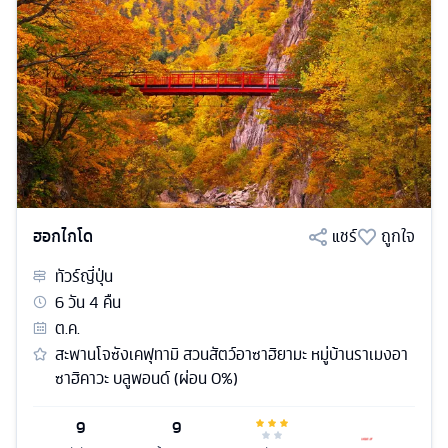
ฮอกไกโด
แชร์
ถูกใจ
ทัวร์
ญี่ปุ่น
6
วัน
4
คืน
ต.ค.
สะพานโจซังเคฟุทามิ สวนสัตว์อาซาฮิยามะ หมู่บ้านราเมงอา
ซาฮิคาวะ บลูพอนด์ (ผ่อน 0%)
9
9