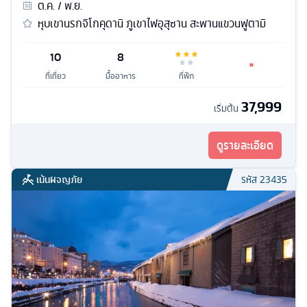
ต.ค. / พ.ย.
หุบเขานรกจิโกคุดานิ ภูเขาไฟอุสุซาน สะพานแขวนฟูตามิ
10
8
ที่เที่ยว
มื้ออาหาร
ที่พัก
37,999
เริ่มต้น
ดูรายละเอียด
เน้นผจญภัย
รหัส
23435