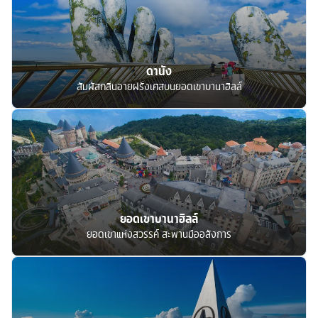
ดานัง
สัมผัสกลิ่นอายฝรั่งเศสบนยอดเขาบานาฮิลล์
ยอดเขาบานาฮิลล์
ยอดเขาแห่งสวรรค์ สะพานมืออลังการ