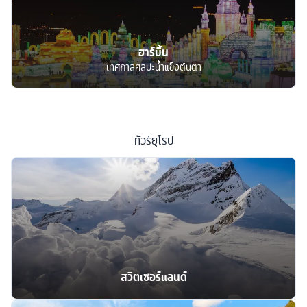
ฮาร์บิ้น
เทศกาลศิลปะน้ำแข็งตื่นตา
ทัวร์
ยุโรป
สวิตเซอร์แลนด์