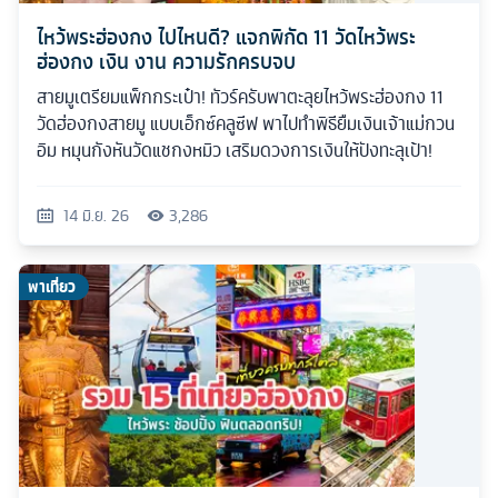
ไหว้พระฮ่องกง ไปไหนดี? แจกพิกัด 11 วัดไหว้พระ
ฮ่องกง เงิน งาน ความรักครบจบ
สายมูเตรียมแพ็กกระเป๋า! ทัวร์ครับพาตะลุยไหว้พระฮ่องกง 11
วัดฮ่องกงสายมู แบบเอ็กซ์คลูซีฟ พาไปทำพิธียืมเงินเจ้าแม่กวน
อิม หมุนกังหันวัดแชกงหมิว เสริมดวงการเงินให้ปังทะลุเป้า!
14 มิ.ย. 26
3,286
พาเที่ยว