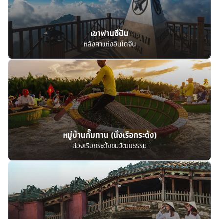
เขาฟานซีปัน
หลังคาแห่งอินโดจีน
หมู่บ้านกั๊มทาน (นั่งเรือกระด้ง)
ล่องเรือกระด้งชมวัฒนธรรม