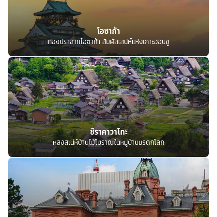
โอซาก้า
ท่องปราสาทโอซาก้า สัมผัสเสน่ห์แห่งเกาะฮอนชู
ชิราคาวาโกะ
หลงสเน่ห์บ้านไม้โบราณในหมู่บ้านมรดกโลก