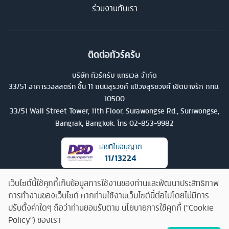
ร่วมงานกับเรา
ติดต่อทัวร์ครับ
บริษัท ทัวร์ครับ แทรเวล จำกัด
33/51 อาคารวอลสตรีท ชั้น 11 ถนนสุรวงศ์ แขวงสุริยวงศ์ เขตบางรัก กทม.
10500
33/51 Wall Street Tower, 11th Floor, Surawongse Rd., Suriwongse,
Bangrak, Bangkok. โทร
02-853-9982
เลขที่ใบอนุญาต
11/13224
เว็บไซต์นี้ใช้คุกกี้เก็บข้อมูลการใช้งานของท่านและพัฒนาประสิทธิภาพ
การทำงานของเว็บไซต์ หากท่านใช้งานเว็บไซต์นี้ต่อไปโดยไม่มีการ
ปรับตั้งค่าใดๆ ถือว่าท่านยอมรับตาม นโยบายการใช้คุกกี้ ("Cookie
Policy") ของเรา
คุยกับทัวร์ครับ
©
2026
บริษัท ทัวร์ครับ แทรเวล จำกัด สงวนลิขสิทธิ์