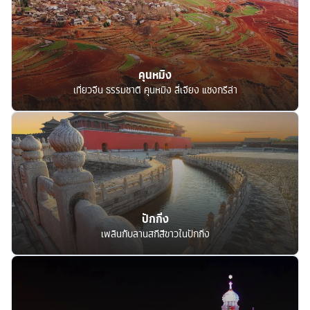
คุนหมิง
เที่ยวจีน ธรรมชาติ คุนหมิง ลี่เจียง แชงกรีล่า
ปักกิ่ง
เพลินกับลานสกีสีขาวในปักกิ่ง