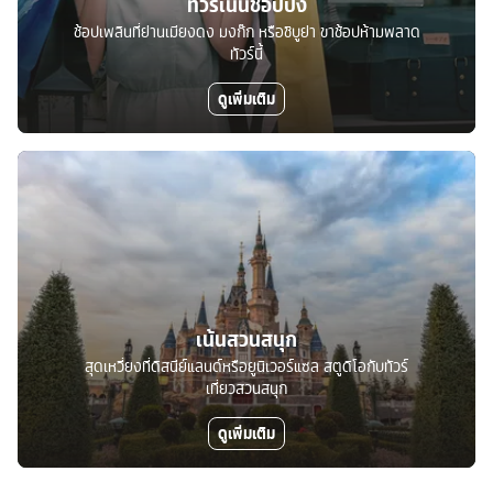
ทัวร์เน้นช้อปปิ้ง
ช้อปเพลินที่ย่านเมียงดง มงก๊ก หรือชิบูย่า ขาช้อปห้ามพลาด
ทัวร์นี้
ดูเพิ่มเติม
เน้นสวนสนุก
สุดเหวี่ยงที่ดิสนีย์แลนด์หรือยูนิเวอร์แซล สตูดิโอกับทัวร์
เที่ยวสวนสนุก
ดูเพิ่มเติม