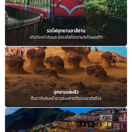
รถไฟอุทยานอาลีซาน
เดินท่องป่าสนและนั่งรถไฟไต่เขาแสนโรแมนติก
อุทยานเย่หลิว
ตื่นตากับหินหน้าตาประหลาดที่ธรรมชาติสร้าง