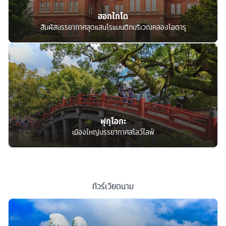
ฮอกไกโด
สัมผัสบรรยากาศสุดแสนโรแมนติกบริเวณคลองโอตารุ
ฟุกุโอกะ
เมืองใหญ่บรรยากาศสโลว์ไลฟ์
ทัวร์
เวียดนาม