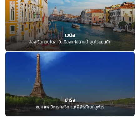
เวนิส
ล่องเรือกอนโดลาในเมืองแห่งสายน้ำสุดโรแมนติก
ปารีส
ชมคาเฟ่ วิหารกอธิก และพิพิธภัณฑ์ลูฟวร์