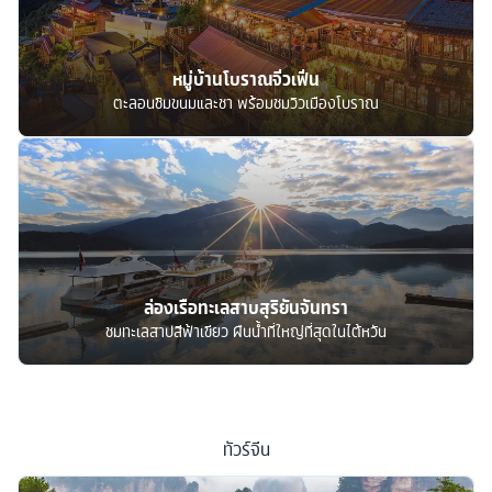
หมู่บ้านโบราณจิ่วเฟิ่น
ตะลอนชิมขนมและชา พร้อมชมวิวเมืองโบราณ
ล่องเรือทะเลสาบสุริยันจันทรา
ชมทะเลสาปสีฟ้าเขียว ผืนน้ำที่ใหญ่ที่สุดในไต้หวัน
ทัวร์
จีน