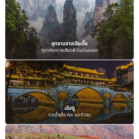
อุทยานจางเจียเจี้ย
ภูเขาหินทรายเสียดฟ้าในม่านหมอก
เฉิงตู
ธารน้ำแข็ง หิมะ และทิวสน