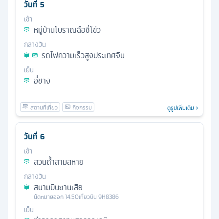
วันที่
5
เช้า
หมู่บ้านโบราณฉือชี่โข่ว
กลางวัน
รถไฟความเร็วสูงประเทศจีน
เย็น
อี๋ชาง
ดูรูปเพิ่มเติม
วันที่
6
เช้า
สวนถ้ำสามสหาย
กลางวัน
สนามบินซานเสีย
นัดหมาย
ออก
14.50
เที่ยวบิน
9H8386
เย็น