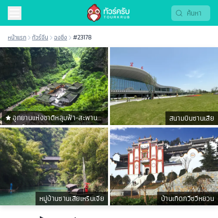
หน้าแรก
ทัวร์จีน
ฉงชิ่ง
#23178
อุทยานแห่งชาติหลุมฟ้า-สะพาน
สนามบินซานเสีย
สวรรค์
หมู่บ้านซานเสียเหรินเจีย
บ้านเกิดกวีซวีหยวน