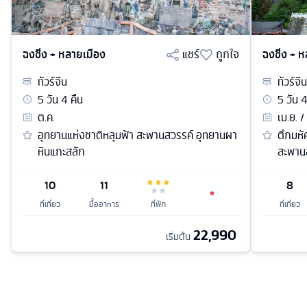
ฉงชิ่ง + หลายเมือง
แชร์
ถูกใจ
ฉงชิ่ง + 
ทัวร์
จีน
ทัวร์
จีน
5
วัน
4
คืน
5
วัน
ต.ค.
เม.ย. /
อุทยานแห่งชาติหลุมฟ้า สะพานสวรรค์ อุทยานผา
ตึกมหั
หินแกะสลัก
สะพาน
10
11
8
ที่เที่ยว
มื้ออาหาร
ที่พัก
ที่เที่ยว
22,990
เริ่มต้น