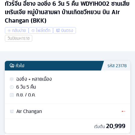
ทัวร์จีน อี้ชาง ฉงชิ่ง 6 วัน 5 คืน WDYIH002 ซานเสีย
เหรินเจีย หมู่บ้านสามผา บ้านเกิดชวีหยวน บิน Air
Changan (BKK)
กลับบ่าย
ไฟล์ทดึก
บินตรง
วันปิยมหาราช
ทั่วไป
รหัส
23178
ฉงชิ่ง + หลายเมือง
6
วัน
5
คืน
ก.ย. / ต.ค.
Air Changan
20,999
เริ่มต้น