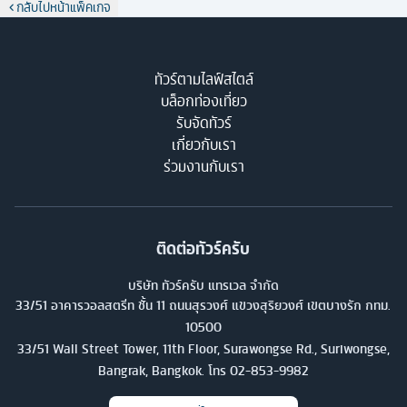
กลับไปหน้าแพ็คเกจ
ทัวร์ตามไลฟ์สไตล์
บล็อกท่องเที่ยว
รับจัดทัวร์
เกี่ยวกับเรา
ร่วมงานกับเรา
ติดต่อทัวร์ครับ
บริษัท ทัวร์ครับ แทรเวล จำกัด
33/51 อาคารวอลสตรีท ชั้น 11 ถนนสุรวงศ์ แขวงสุริยวงศ์ เขตบางรัก กทม.
10500
33/51 Wall Street Tower, 11th Floor, Surawongse Rd., Suriwongse,
Bangrak, Bangkok. โทร
02-853-9982