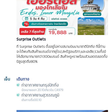
Surprise Outlets
ที่ Surprise Outlets ตั้งอยู่ไม่ห่างสนามบินนานาชาติปักกิ่ง ที่นี้ท่าน
จะได้พบกับสินค้าแบรนด์จากยุโรป,สหรัฐอเมริกา,และเอเชีย,รวมทั้งมี
ให้เลือกมากมายกว่า300แบรนด์ สินค้าหรูหราพร้อมส่วนลดตลอดทั้ง
ปีสูงสุดถึง80%
เย็น
เดินทาง
ท่าอากาศยานกรุงปักกิ่ง
นัดหมาย
ออก
20.10
เที่ยวบิน
CA979
ท่าอากาศยานสุวรรณภูมิ
เดินทางถึง
00.10