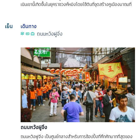
เนินเขานี้เกิดขึ้นในยุคราชวงศ์หมิงโดยใช้ดินที่ขุดสร้างคูเมืองมาถมที่
เย็น
เดินทาง
ถนนหวังฝูจิ่ง
ถนนหวังฝูจิ่ง
ถนนหวังฟูจิ่ง เป็นศูนย์กลางสำหรับการช้อปปิ้งที่คึกคักมากที่สุดของ