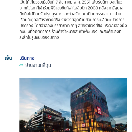
เปิดให้เที่ยวชมเมื่อวันที่ 7 สิงหาคม พ.ศ. 2551 เพื่อรับนักท่องเที่ยว
จากทั่วโลกที่เข้าร่วมพิธีแข่งขันกีฬาโอลิมปิก 2008 หลังจากรัฐบาล
ปักกิ่งได้ปิดปรับปรุงบูรณะ และก่อสร้างสถาปัตยกรรมอาคารบ้าน
เรือนในยุคสมัยราชวงศ์ชิง ราชวงศ์สุดท้ายก่อนการเปลี่ยนแปลงการ
ปกครอง โดยจำลองบรรยากาศเก่าๆ สมัยราชวงศ์ชิง บริเวณสองฝั่ง
ถนน มีทั้งภัตตาคาร ร้านค้าจำหน่ายสินค้าพื้นเมืองและสินค้าของที่
ระลึกในรูปแบบของปักกิ่ง
เย็น
เดินทาง
ย่านซานหลี่ถุน