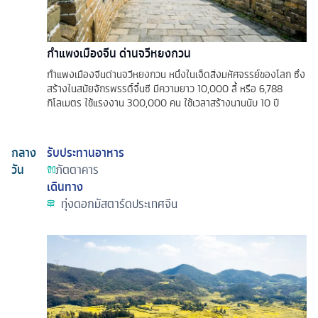
กำแพงเมืองจีน ด่านจวีหยงกวน
กำแพงเมืองจีนด่านจวีหยงกวน หนึ่งในเจ็ดสิ่งมหัศจรรย์ของโลก ซึ่ง
สร้างในสมัยจักรพรรดิ์จิ๋นซี มีความยาว 10,000 ลี้ หรือ 6,788
กิโลเมตร ใช้แรงงาน 300,000 คน ใช้เวลาสร้างนานนับ 10 ปี
กลาง
รับประทานอาหาร
วัน
ภัตตาคาร
เดินทาง
ทุ่งดอกมัสตาร์ดประเทศจีน