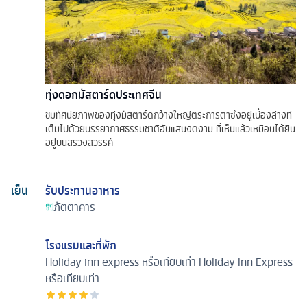
ทุ่งดอกมัสตาร์ดประเทศจีน
ชมทัศนียภาพของทุ่งมัสตาร์ดกว้างใหญ่ตระการตาซึ่งอยู่เบื้องล่างที่
เต็มไปด้วยบรรยากาศธรรมชาติอันแสนงดงาม ที่เห็นแล้วเหมือนได้ยืน
อยู่บนสรวงสวรรค์
เย็น
รับประทานอาหาร
ภัตตาคาร
โรงแรมและที่พัก
Holiday inn express หรือเทียบเท่า
Holiday Inn Express
หรือเทียบเท่า