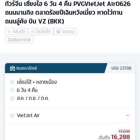
ทัวร์จีน เซี่ยงไฮ 6 วัน 4 คืน PVGVietJet Air0626
ถนนนานกิง ตลาดร้อยปีเฉินหวังเมี่ยว หาดไว่ทาน
ถนนอู่คัง บิน VZ (BKK)
กลับดึก
ไฟล์ทดึก
บินตรง
วันปิยมหาราช
ชมสถาปัตย์
รหัส
23198
เซี่ยงไฮ้ + หลายเมือง
6
วัน
4
คืน
ส.ค. / ก.ย. / ต.ค.
VietJet Air
17,288
16,288
เริ่มต้น