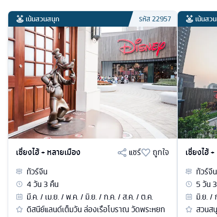
เน้นสวนสนุก
เน้นสวน
รหัส
22957
เซี่ยงไฮ้ + หลายเมือง
แชร์
ถูกใจ
เซี่ยงไฮ้ 
ทัวร์
จีน
ทัวร์
จีน
4
วัน
3
คืน
5
วัน
3
มี.ค. / เม.ย. / พ.ค. / มิ.ย. / ก.ค. / ส.ค. / ต.ค.
มิ.ย. /
ดิสนีย์แลนด์เต็มวัน ล่องเรือโบราณ วัดพระหยก
สวนสนุ