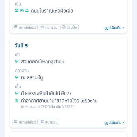
เย็น
ถนนโบราณเหอฝั่งเจีย
ดูรูปเพิ่มเติม
วันที่
5
เช้า
สวนดอกไม้Hangzhou
กลางวัน
ทะเลสาบซีหู
เย็น
ห้างสรรพสินค้าอินไท่ อิน77
ท่าอากาศยานนานาชาติหางโจว เซียวซาน
นัดหมาย
ออก
23.00
เที่ยวบิน
VZ3524
ดูรูปเพิ่มเติม