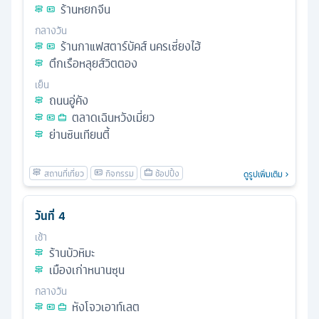
ร้านหยกจีน
กลางวัน
ร้านกาแฟสตาร์บัคส์ นครเซี่ยงไฮ้
ตึกเรือหลุยส์วิตตอง
เย็น
ถนนอู่คัง
ตลาดเฉินหวังเมี่ยว
ย่านซินเทียนตี้
ดูรูปเพิ่มเติม
วันที่
4
เช้า
ร้านบัวหิมะ
เมืองเก่าหนานซุน
กลางวัน
หังโจวเอาท์เลต