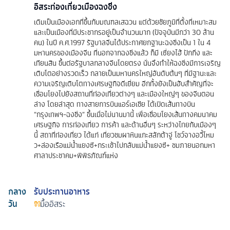
อิสระท่องเที่ยวเมืองฉงชิ่ง
เดิมเป็นเมืองเอกที่ขึ้นกับมณฑลเสฉวน แต่ด้วยชัยภูมิที่ตั้งที่เหมาะสม
และเป็นเมืองที่มีประชากรอยู่เป็นจำนวนมาก (ปัจจุบันมีกว่า 30 ล้าน
คน) ในปี ค.ศ.1997 รัฐบาลจีนได้ประกาศยกฐานะฉงชิ่งเป็น 1 ใน 4
มหานครของเมืองจีน ที่นอกจากฉงชิ่งแล้ว ก็มี เซี่ยงไฮ้ ปักกิ่ง และ
เทียนสิน ขึ้นต่อรัฐบาลกลางจีนโดยตรง นั่นจึงทำให้ฉงชิ่งมีการเจริญ
เติบโตอย่างรวดเร็ว กลายเป็นมหานครใหญ่อันดับต้นๆ ที่มีฐานะและ
ความเจริญเติบโตทางเศรษฐกิจดีเยี่ยม อีกทั้งยังเป็นฮับสำคัญที่จะ
เชื่อมโยงไปยังสถานที่ท่องเที่ยวต่างๆ และเมืองใหญ่ๆ ของจีนตอน
ล่าง โดยล่าสุด ทางสายการบินแอร์เอเชีย ได้เปิดเส้นทางบิน
“กรุงเทพฯ-ฉงชิ่ง” ขึ้นเมื่อไม่นานมานี้ เพื่อเชื่อมโยงเส้นทางคมนาคม
เศรษฐกิจ การท่องเที่ยว การค้า และด้านอื่นๆ ระหว่างไทยกับเมืองๆ
นี้ สถาที่ท่องเที่ยว ได้แก่ เที่ยวชมผาหินแกะสลักต้าจู่ โชว์จางอวี้โหม
ว+ล่องเรือแม่น้ำแยงซี+กระเช้าไปกลับแม่น้ำแยงซี+ ชมภายนอกมหา
ศาลาประชาคม+พิพิธภัณฑ์แห่ง
กลาง
รับประทานอาหาร
วัน
มื้ออิสระ