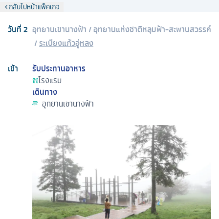
กลับไปหน้าแพ็คเกจ
วันที่
2
อุทยานเขานางฟ้า
/
อุทยานแห่งชาติหลุมฟ้า-สะพานสวรรค์
/
ระเบียงแก้วอู่หลง
เช้า
รับประทานอาหาร
โรงแรม
เดินทาง
อุทยานเขานางฟ้า