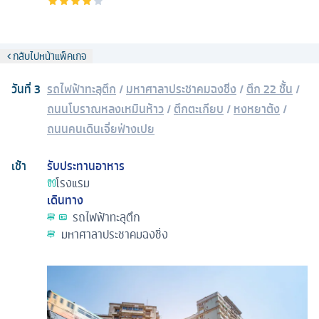
กลับไปหน้าแพ็คเกจ
วันที่
3
รถไฟฟ้าทะลุตึก
/
มหาศาลาประชาคมฉงชิ่ง
/
ตึก 22 ชั้น
/
ถนนโบราณหลงเหมินห้าว
/
ตึกตะเกียบ
/
หงหยาต้ง
/
ถนนคนเดินเจี่ยฟ่างเปย
เช้า
รับประทานอาหาร
โรงแรม
เดินทาง
รถไฟฟ้าทะลุตึก
มหาศาลาประชาคมฉงชิ่ง