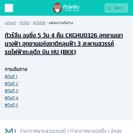
หน้าแรก
ทัวร์จีน
#23206
แพลนการเดินทาง
ทัวร์จีน ฉงชิ่ง 5 วัน 4 คืน CKGHU0326 อุทยานเขา
นางฟ้า อุทยานแห่งชาติหลุมฟ้า 3 สะพานสวรรค์
รถไฟฟ้าทะลุตึก บิน HU (BKK)
การเดินทาง
วันที่
1
วันที่
2
วันที่
3
วันที่
4
วันที่
5
วันที่
1
ท่าอากาศยานสุวรรณภูมิ
/
ท่าอากาศยานฉงชิ่ง
/
อู่หลง