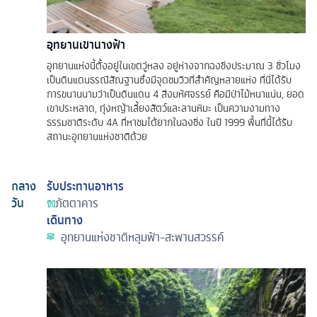
อุทยานเขานางฟ้า
อุทยานแห่งนี้ตั้งอยู่ในเขตวู่หลง อยู่ห่างจากฉงชิ่งประมาณ 3 ชั่วโมง
เป็นดินแดนธรณีสัณฐานซึ่งมีจุดชมวิวที่สำคัญหลายแห่ง ที่นี่ได้รับ
การขนานนามว่าเป็นดินแดน 4 สิ่งมหัศจรรย์ คือมีป่าไม้หนาแน่น, ยอด
เขาประหลาด, ทุ่งหญ้าเลี้ยงสัตว์และลานหิมะ เป็นความงามทาง
ธรรมชาติระดับ 4A ที่หาชมได้ยากในฉงชิ่ง ในปี 1999 พื้นที่นี้ได้รับ
สถานะอุทยานแห่งชาติด้วย
กลาง
รับประทานอาหาร
วัน
ภัตตาคาร
เดินทาง
อุทยานแห่งชาติหลุมฟ้า-สะพานสวรรค์