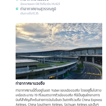
นัดหมาย
ออก
08.15
เที่ยวบิน
HU423
ท่าอากาศยานสุวรรณภูมิ
เดินทางถึง
10.35
ท่าอากาศยานฉงชิ่ง
ท่าอากาศยานนี้ตั้งอยู่ในเขต Yubei ของเมืองฉงชิ่ง โดยอยู่ขึ้นไปทาง
เหนือประมาณ 19 กิโลเมตรจากตัวเมืองฉงชิ่ง ที่นี่เป็นศูนย์กลางการ
บินที่สำคัญสำหรับสายการบินในจีนตะวันตกที่รวมถึง China Express
Airlines, China Southern Airlines, Sichuan Airlines และอื่นๆ