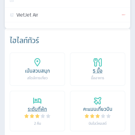
VietJet Air
ไฮไลท์ทัวร์
เน้นสวนสนุก
5
มื้อ
สไตล์การเที่ยว
มื้ออาหาร
ระดับที่พัก
คะแนนเที่ยวบิน
2
คืน
บินโลว์คอสต์