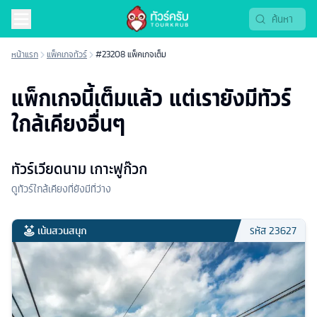
หน้าแรก
แพ็คเกจทัวร์
#23208 แพ็คเกจเต็ม
แพ็กเกจนี้เต็มแล้ว แต่เรายังมีทัวร์
ใกล้เคียงอื่นๆ
ทัวร์เวียดนาม เกาะฟูก๊วก
ดูทัวร์ใกล้เคียงที่ยังมีที่ว่าง
เน้นสวนสนุก
รหัส
23627