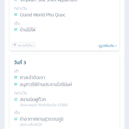
กลางวัน
Grand World Phu Quoc
เย็น
บ้านไม้ไผ่
ดูรูปเพิ่มเติม
วันที่
3
เช้า
ศาลเจ้าดิงเกา
อนุสาวรีย์ท่านประธานโฮจิมินห์
กลางวัน
สนามบินฟูก๊วก
นัดหมาย
ออก
16.45
เที่ยวบิน
VZ983
เย็น
ท่าอากาศยานสุวรรณภูมิ
เดินทางถึง
18.05