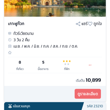
เกาะฟูก๊วก
แชร์
ถูกใจ
ทัวร์
เวียดนาม
3
วัน
2
คืน
เม.ย. / พ.ค. / มิ.ย. / ก.ค. / ส.ค. / ก.ย. / ต.ค.
8
5
ที่เที่ยว
มื้ออาหาร
ที่พัก
10,899
เริ่มต้น
ดูรายละเอียด
เน้นสวนสนุก
รหัส
23210