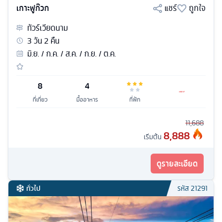
เกาะฟูก๊วก
แชร์
ถูกใจ
ทัวร์
เวียดนาม
3
วัน
2
คืน
มิ.ย. / ก.ค. / ส.ค. / ก.ย. / ต.ค.
8
4
ที่เที่ยว
มื้ออาหาร
ที่พัก
11,688
8,888
เริ่มต้น
ดูรายละเอียด
ทั่วไป
รหัส
21291