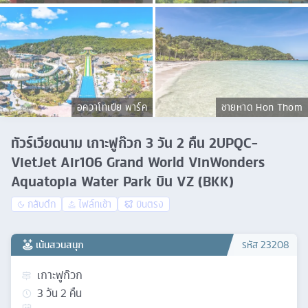
อควาโทเปีย พาร์ค
ชายหาด Hon Thom
ทัวร์เวียดนาม เกาะฟูก๊วก 3 วัน 2 คืน 2UPQC-
VietJet Air106 Grand World VinWonders
Aquatopia Water Park บิน VZ (BKK)
กลับดึก
ไฟล์ทเช้า
บินตรง
เน้นสวนสนุก
รหัส
23208
เกาะฟูก๊วก
3
วัน
2
คืน