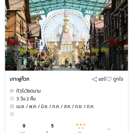
เกาะฟูก๊วก
แชร์
ถูกใจ
ทัวร์
เวียดนาม
3
วัน
2
คืน
เม.ย. / พ.ค. / มิ.ย. / ก.ค. / ส.ค. / ก.ย. / ต.ค.
9
5