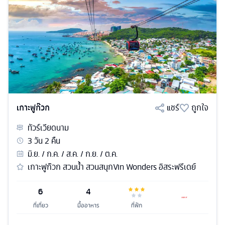
เกาะฟูก๊วก
แชร์
ถูกใจ
ทัวร์
เวียดนาม
3
วัน
2
คืน
มิ.ย. / ก.ค. / ส.ค. / ก.ย. / ต.ค.
เกาะฟูก๊วก สวนน้ำ สวนสนุกVin Wonders อิสระฟรีเดย์
6
4
ที่เที่ยว
มื้ออาหาร
ที่พัก