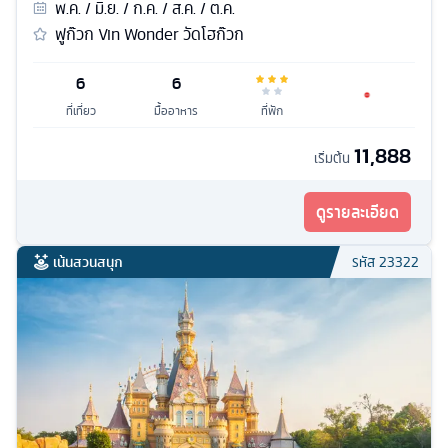
พ.ค. / มิ.ย. / ก.ค. / ส.ค. / ต.ค.
ฟูก๊วก Vin Wonder วัดโฮก๊วก
6
6
ที่เที่ยว
มื้ออาหาร
ที่พัก
11,888
เริ่มต้น
ดูรายละเอียด
เน้นสวนสนุก
รหัส
23322