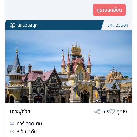
ดูรายละเอียด
เน้นสวนสนุก
รหัส
23584
เกาะฟูก๊วก
แชร์
ถูกใจ
ทัวร์
เวียดนาม
3
วัน
2
คืน