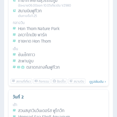
ท่าอากาศยานสุวรรณภูมิ
นัดหมาย
06.00
ออก
10.05
เที่ยวบิน
VZ980
สนามบินฟูก๊วก
เดินทางถึง
11.25
กลางวัน
Hon Thom Nature Park
อควาโทเปีย พาร์ค
ชายหาด Hon Thom
เย็น
ซันเซ็ททาว
สะพานจูบ
ตลาดกลางคืนฟูก๊วก
ดูรูปเพิ่มเติม
วันที่
2
เช้า
สวนสนุกวินวันเดอร์ส ฟูโกว๊ก
Vinpearl Sea Shell Aquarium