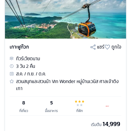
เกาะฟูก๊วก
แชร์
ถูกใจ
ทัวร์
เวียดนาม
3
วัน
2
คืน
ส.ค. / ก.ย. / ต.ค.
สวนสนุกและสวนน้า Vin Wonder หมู่บ้านเวนิส ศาลเจ้าติง
เกา
8
5
ที่เที่ยว
มื้ออาหาร
ที่พัก
14,999
เริ่มต้น