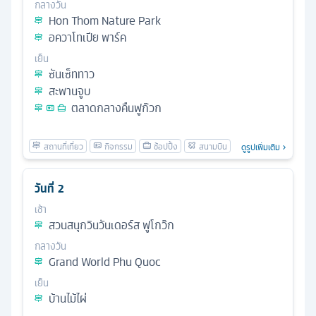
กลางวัน
Hon Thom Nature Park
อควาโทเปีย พาร์ค
เย็น
ซันเซ็ททาว
สะพานจูบ
ตลาดกลางคืนฟูก๊วก
ดูรูปเพิ่มเติม
วันที่
2
เช้า
สวนสนุกวินวันเดอร์ส ฟูโกว๊ก
กลางวัน
Grand World Phu Quoc
เย็น
บ้านไม้ไผ่