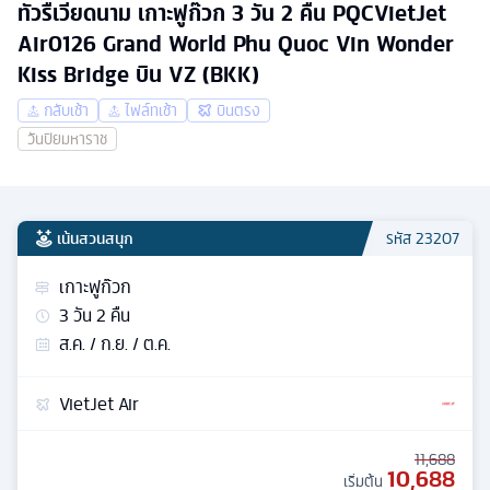
ทัวรืเวียดนาม เกาะฟูก๊วก 3 วัน 2 คืน PQCVietJet
Air0126 Grand World Phu Quoc Vin Wonder
Kiss Bridge บิน VZ (BKK)
กลับเช้า
ไฟล์ทเช้า
บินตรง
วันปิยมหาราช
เน้นสวนสนุก
รหัส
23207
เกาะฟูก๊วก
3
วัน
2
คืน
ส.ค. / ก.ย. / ต.ค.
VietJet Air
11,688
10,688
เริ่มต้น