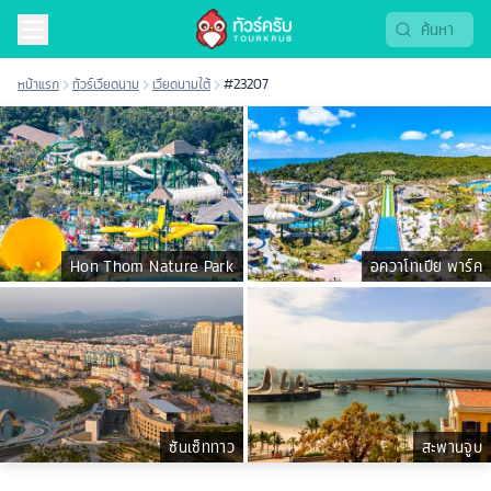
หน้าแรก
ทัวร์เวียดนาม
เวียดนามใต้
#23207
Hon Thom Nature Park
อควาโทเปีย พาร์ค
ซันเซ็ททาว
สะพานจูบ