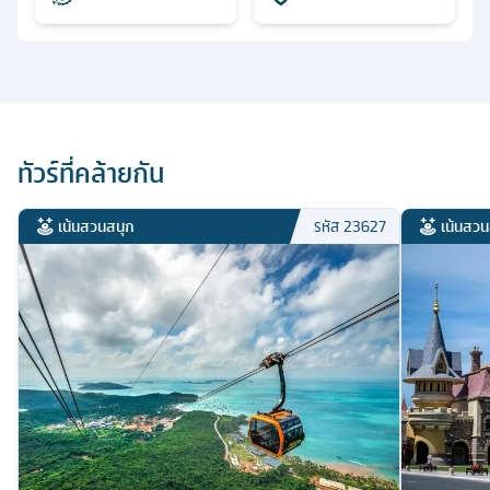
ทัวร์ที่คล้ายกัน
เน้นสวนสนุก
เน้นสวน
รหัส
23627