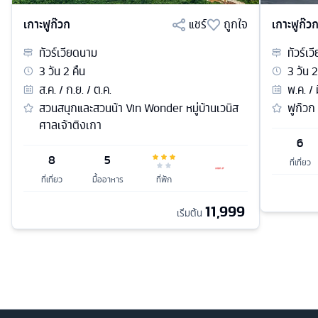
เกาะฟูก๊วก
แชร์
ถูกใจ
เกาะฟูก๊ว
ทัวร์
เวียดนาม
ทัวร์
เว
3
วัน
2
คืน
3
วัน
2
ส.ค. / ก.ย. / ต.ค.
พ.ค. / 
สวนสนุกและสวนน้า Vin Wonder หมู่บ้านเวนิส
ฟูก๊วก
ศาลเจ้าติงเกา
6
8
5
ที่เที่ยว
ที่เที่ยว
มื้ออาหาร
ที่พัก
11,999
เริ่มต้น