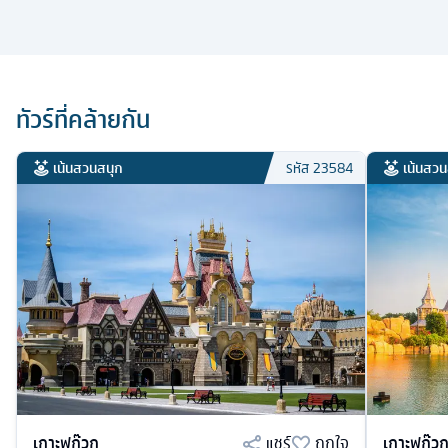
ทัวร์ที่คล้ายกัน
เน้นสวนสนุก
เน้นสวน
รหัส
23584
เกาะฟูก๊วก
แชร์
ถูกใจ
เกาะฟูก๊ว