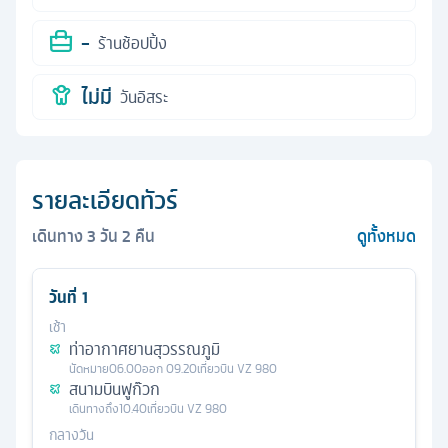
-
ร้านช้อปปิ้ง
ไม่มี
วันอิสระ
รายละเอียดทัวร์
เดินทาง
3
วัน
2
คืน
ดูทั้งหมด
วันที่
1
เช้า
ท่าอากาศยานสุวรรณภูมิ
นัดหมาย
06.00
ออก
09.20
เที่ยวบิน
VZ 980
สนามบินฟูก๊วก
เดินทางถึง
10.40
เที่ยวบิน
VZ 980
กลางวัน