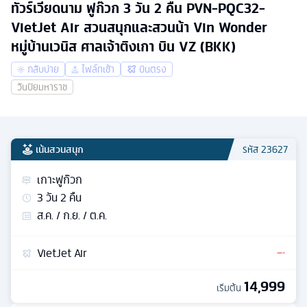
ทัวร์เวียดนาม ฟูก๊วก 3 วัน 2 คืน PVN-PQC32-
VietJet Air สวนสนุกและสวนน้า Vin Wonder
หมู่บ้านเวนิส ศาลเจ้าติงเกา บิน VZ (BKK)
กลับบ่าย
ไฟล์ทเช้า
บินตรง
วันปิยมหาราช
เน้นสวนสนุก
รหัส
23627
เกาะฟูก๊วก
3
วัน
2
คืน
ส.ค. / ก.ย. / ต.ค.
VietJet Air
14,999
เริ่มต้น