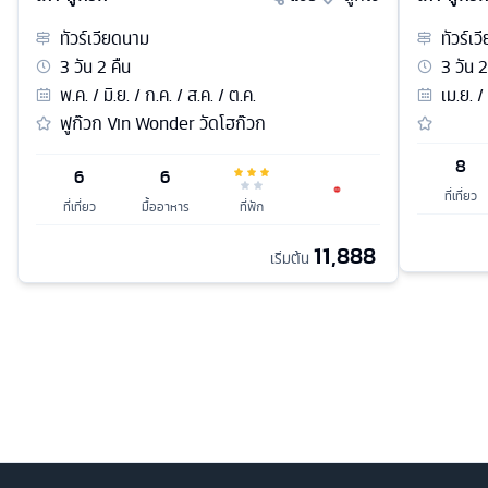
ทัวร์
เวียดนาม
ทัวร์
เว
3
วัน
2
คืน
3
วัน
2
พ.ค. / มิ.ย. / ก.ค. / ส.ค. / ต.ค.
เม.ย. /
ฟูก๊วก Vin Wonder วัดโฮก๊วก
8
6
6
ที่เที่ยว
ที่เที่ยว
มื้ออาหาร
ที่พัก
11,888
เริ่มต้น