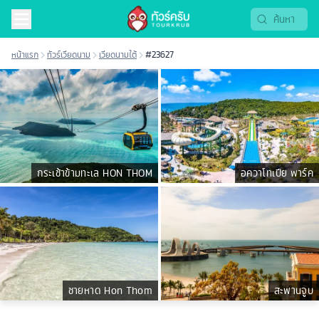
หน้าแรก
ทัวร์เวียดนาม
เวียดนามใต้
#23627
กระเช้าข้ามทะเล HON THOM
อควาโทเปีย พาร์ค
ชายหาด Hon Thom
สะพานจูบ