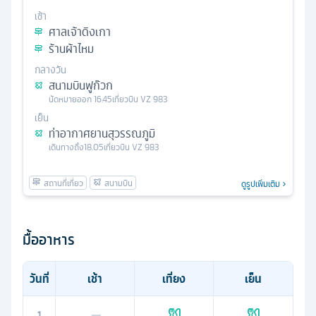
เช้า
ศาลเจ้าดิงเกา
ร้านผ้าไหม
กลางวัน
สนามบินฟูก๊วก
นัดหมาย
ออก
16.45
เที่ยวบิน
VZ 983
เย็น
ท่าอากาศยานสุวรรณภูมิ
เดินทางถึง
18.05
เที่ยวบิน
VZ 983
ดูรูปเพิ่มเติม
มื้ออาหาร
วันที่
เช้า
เที่ยง
เย็น
1
—