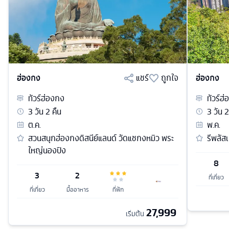
ฮ่องกง
แชร์
ถูกใจ
ฮ่องกง
ทัวร์
ฮ่องกง
ทัวร์
ฮ่
3
วัน
2
คืน
3
วัน
2
ต.ค.
พ.ค.
สวนสนุกฮ่องกงดิสนีย์แลนด์ วัดแชกงหมิว พระ
รีพลัส
ใหญ่นองปิง
8
3
2
ที่เที่ยว
ที่เที่ยว
มื้ออาหาร
ที่พัก
27,999
เริ่มต้น