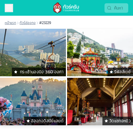
หน้าแรก
ทัวร์ฮ่องกง
#23229
กระเช้านองปิง 360 องศา
รีพัลส์เบย์
ฮ่องกงดิสนีย์แลนด์
วัดแชกงหมิว