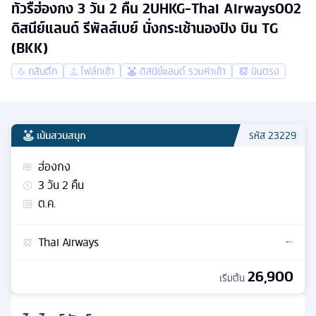
ทัวรืฮ่องกง 3 วัน 2 คืน 2UHKG-Thai Airways002
ดิสนีย์แลนด์ รีพัลส์เบย์ นั่งกระเช้านองปิง บิน TG
(BKK)
กลับดึก
ไฟล์ทเช้า
ดิสนีย์แลนด์ รวมค่าเข้า
บินตรง
เน้นสวนสนุก
รหัส
23229
ฮ่องกง
3
วัน
2
คืน
ต.ค.
Thai Airways
26,900
เริ่มต้น