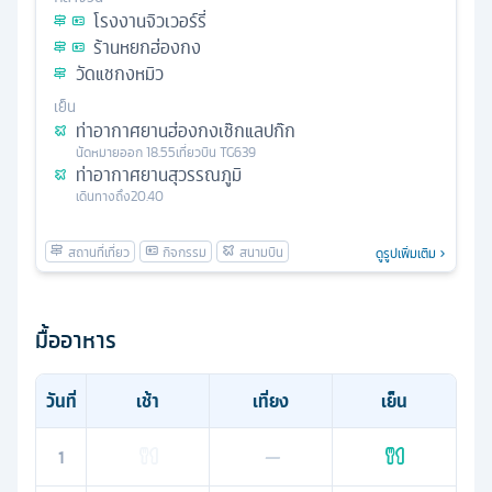
โรงงานจิวเวอร์รี่
ร้านหยกฮ่องกง
วัดแชกงหมิว
เย็น
ท่าอากาศยานฮ่องกงเช๊กแลปก๊ก
นัดหมาย
ออก
18.55
เที่ยวบิน
TG639
ท่าอากาศยานสุวรรณภูมิ
เดินทางถึง
20.40
ดูรูปเพิ่มเติม
มื้ออาหาร
วันที่
เช้า
เที่ยง
เย็น
1
—