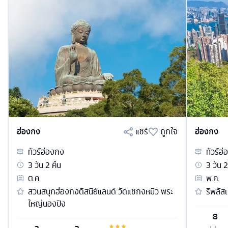
ฮ่องกง
แชร์
ถูกใจ
ฮ่องกง
ทัวร์
ฮ่องกง
ทัวร์
ฮ่
3
วัน
2
คืน
3
วัน
2
ต.ค.
พ.ค.
สวนสนุกฮ่องกงดิสนีย์แลนด์ วัดแชกงหมิว พระ
รีพลัส
ใหญ่นองปิง
8