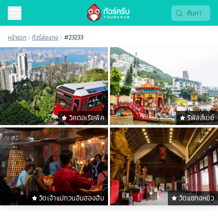
หน้าแรก
ทัวร์ฮ่องกง
#23233
วิคตอเรียพีค
รีพัลส์เบย์
วัดเจ้าแม่กวนอิมฮองฮัม
วัดแชกงหมิว