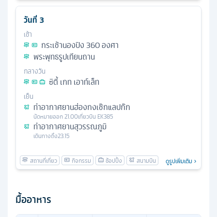
วันที่
3
เช้า
กระเช้านองปิง 360 องศา
พระพุทธรูปเทียนถาน
กลางวัน
ซิตี้ เกท เอาท์เล็ท
เย็น
ท่าอากาศยานฮ่องกงเช๊กแลปก๊ก
นัดหมาย
ออก
21.00
เที่ยวบิน
EK385
ท่าอากาศยานสุวรรณภูมิ
เดินทางถึง
23.15
ดูรูปเพิ่มเติม
มื้ออาหาร