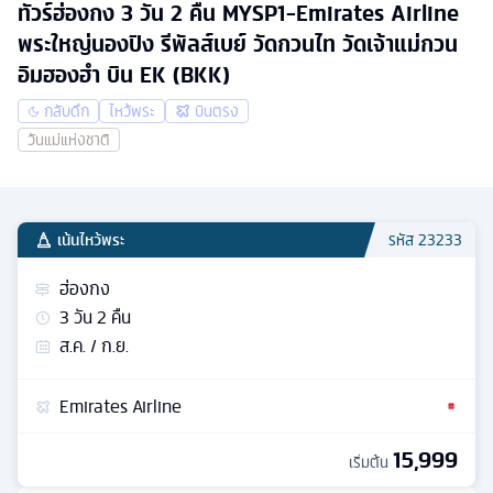
ทัวร์ฮ่องกง 3 วัน 2 คืน MYSP1-Emirates Airline
พระใหญ่นองปิง รีพัลส์เบย์ วัดกวนไท วัดเจ้าแม่กวน
อิมฮองฮำ บิน EK (BKK)
กลับดึก
ไหว้พระ
บินตรง
วันแม่แห่งชาติ
เน้นไหว้พระ
รหัส
23233
ฮ่องกง
3
วัน
2
คืน
ส.ค. / ก.ย.
Emirates Airline
15,999
เริ่มต้น