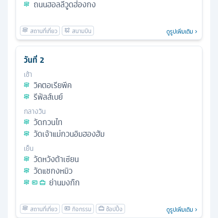
ถนนฮอลลีวูดฮ่องกง
ดูรูปเพิ่มเติม
วันที่
2
เช้า
วิคตอเรียพีค
รีพัลส์เบย์
กลางวัน
วัดกวนไท
วัดเจ้าแม่กวนอิมฮองฮัม
เย็น
วัดหวังต้าเซียน
วัดแชกงหมิว
ย่านมงก๊ก
ดูรูปเพิ่มเติม