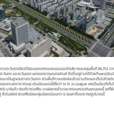
บสูงทางตะวันตกเฉียงใต้ของเขตปกครองตนเองมองโกเลีย ครอบคลุมพื้นที่ 86,752 ต
ตะวันตก และตะวันออก แยกออกจากมณฑลส่านซี ซึ่งตั้งอยู่ทางใต้ด้วยกำแพงเมืองจีน
ลงมาเป็นลูกเนินทางตะวันออก ส่วนพื้นที่ทางเหนือค่อนข้างราบเรียบและเต็มไปด้วยดิน
ตั้งของทะเลทราย Khoqi เดิมเมืองแห่งนี้มีชื่อว่า ณ Ih Ju League เคยเป็นเมืองที่เต
,000 มาปีแล้ว ก่อนที่ราชวงศ์ชิง จะแผ่ขยายอำนาจมาครอบครองดินแดนแถบนี้ แต่ก็ยังม
่ ซึ่งในสมัยราชวงศ์ชิงมีชนกลุ่มน้อยเร่ร่อนกว่า 6 ชนเผ่าตั้งรกรากอยู่บริเวณนี้