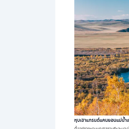
หุบเขาแกรนด์แคนยอนแม่น้ำเ
ตั้งอยู่ชายแดนมณฑลชานซีและมองโ