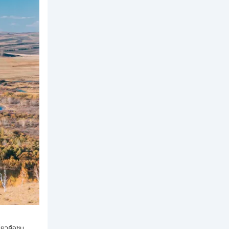
่ยวคือชม