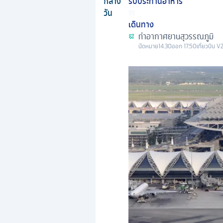
กลาง
รับประทานอาหาร
วัน
เดินทาง
ท่าอากาศยานสุวรรณภูมิ
นัดหมาย
14.30
ออก
17.50
เที่ยวบิน
V