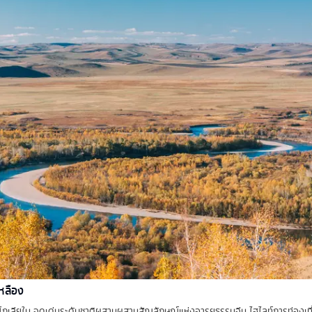
หลือง
กเลียใน จุดเด่นระดับชาติผสานผสานสัญลักษณ์แห่งอารยธรรมจีน ไฮไลท์การท่องเที