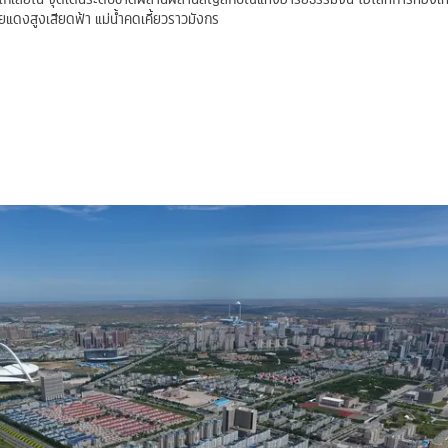
แดงสูงเสียดฟ้า แม่น้ำคดเคี้ยวราวมังกร