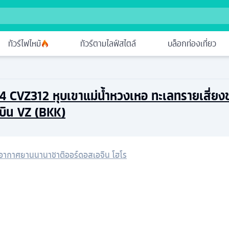
ทัวร์ไฟไหม้
ทัวร์ตามไลฟ์สไตล์
บล็อกท่องเที่ยว
น 4 CVZ312 หุบเขาแม่น้ำหวงเหอ ทะเลทรายเสี่ยงช
บิน VZ (BKK)
าอากาศยานนานาชาติออร์ดอสเอจิน โฮโร