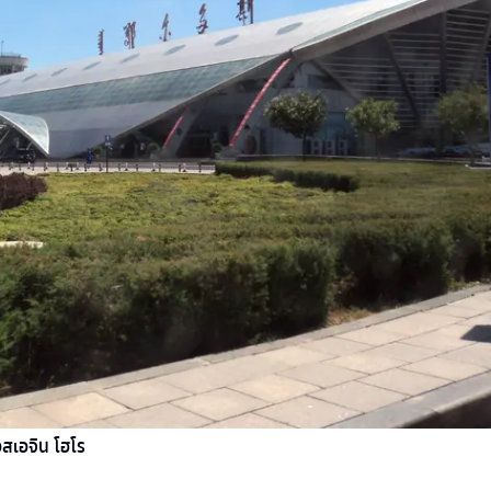
สเอจิน โฮโร