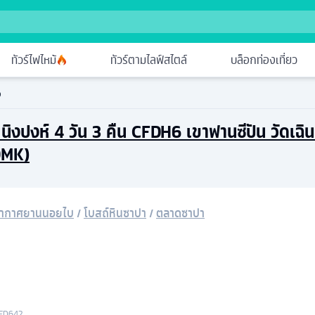
ทัวร์ไฟไหม้
ทัวร์ตามไลฟ์สไตล์
บล็อกท่องเที่ยว
ง
 นิงปงห์ 4 วัน 3 คืน CFDH6 เขาฟานซีปัน วัดเฉ
(DMK)
อากาศยานนอยไบ
/
โบสถ์หินซาปา
/
ตลาดซาปา
FD642