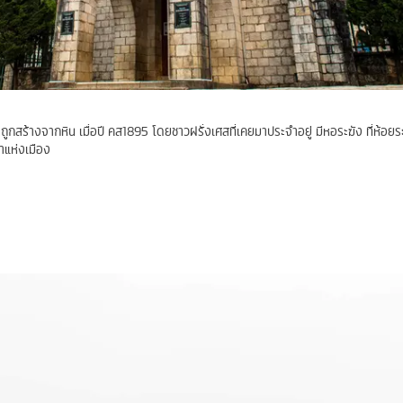
งถูกสร้างจากหิน เมื่อปี คส1895 โดยชาวฝรั่งเศสที่เคยมาประจำอยู่ มีหอระฆัง ที่ห้อยร
นาแห่งเมือง