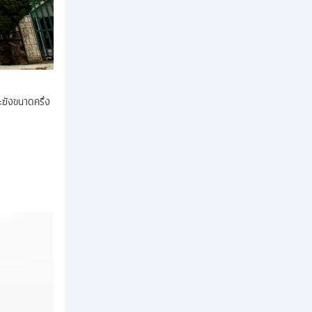
ะฆังขนาดครึ่ง