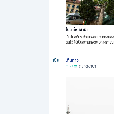
โบสถ์หินซาปา
เป็นโบสถ์ประจำเมืองซาปา ที่ทั้งหลั
ตันไว้ ใช้เป็นสถานที่จัดพิธีทางศาส
เย็น
เดินทาง
ตลาดซาปา