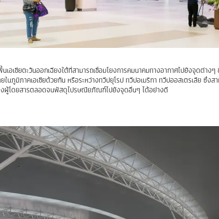
ื้นเอเชียตะวันออกเฉียงใต้ที่สามารถเชื่อมโยงการคมนาคมทางอากาศไปยังจุดต่างๆ
ยในภูมิภาคเอเชียด้วยกัน หรือระหว่างทวีปยุโรป ทวีปอเมริกา ทวีปออสเตรเลีย ซึ่งสา
งผู้โดยสารตลอดจนพัสดุไปรษณียภัณฑ์ไปยังจุดอื่นๆ ได้อย่างดี