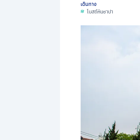
เดินทาง
โบสถ์หินซาปา