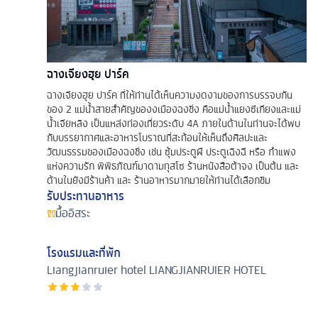
ฉางเจียงฮุย ปาร์ค
ฉางเจียงฮุย ปาร์ค ที่ให้ท่านได้เห็นความงดงามของการบรรจบกัน
ของ 2 แม่น้ำสายสำคัญของงเมืองฉงชิ่ง คือแม่น้ำแยงซีเกียงและแม่
น้ำเจียหลิง เป็นแหล่งท่องเที่ยวระดับ 4A ภายในด้านในท่านจะได้พบ
กับบรรยากาศและอาหารโบราณที่สะท้อนให้เห็นถึงศิลปะและ
วัฒนธรรมของเมืองฉงชิ่ง เช่น ซุ้มประตูผื ประตูเฉิงฉี หรือ กำแพง
แห่งความรัก พิพิธภัณฑ์มาดามทุสโซ ร้านหนังสือต้าจง เป็นต้น และ
ด้านในยังมีร้านค้า และ ร้านอาหารมากมายให้ท่านได้เลือกชิม
รับประทานอาหาร
มื้ออิสระ
โรงแรมและที่พัก
Liangjianruier hotel
LIANGJIANRUIER HOTEL