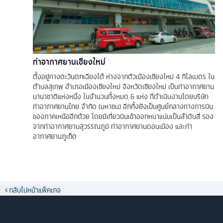
ท่าอากาศยานเชียงใหม่
ตั้งอยู่ทางตะวันตกเฉียงใต้ ห่างจากตัวเมืองเชียงใหม่ 4 กิโลเมตร ใน
ตำบลสุเทพ อำเภอเมืองเชียงใหม่ จังหวัดเชียงใหม่ เป็นท่าอากาศยาน
นานาชาติแห่งหนึ่ง ในจำนวนทั้งหมด 6 แห่ง ที่ดำเนินงานโดยบริษัท
ท่าอากาศยานไทย จำกัด (มหาชน) อีกทั้งยังเป็นศูนย์กลางทางการบิน
ของภาคเหนืออีกด้วย โดยมีเที่ยวบินเข้าออกหนาแน่นเป็นลำดับสี่ รอง
จากท่าอากาศยานสุวรรณภูมิ ท่าอากาศยานดอนเมือง และท่า
อากาศยานภูเก็ต
กลับไปหน้าแพ็คเกจ