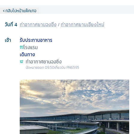
กลับไปหน้าแพ็คเกจ
วันที่
4
ท่าอากาศยานฉงชิ่ง
/
ท่าอากาศยานเชียงใหม่
เช้า
รับประทานอาหาร
โรงแรม
เดินทาง
ท่าอากาศยานฉงชิ่ง
นัดหมาย
ออก
09.50
เที่ยวบิน
PN6595