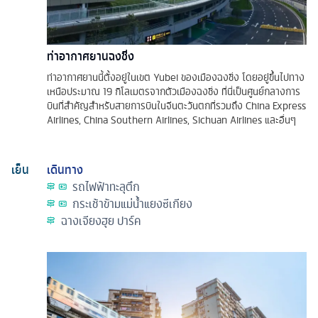
ท่าอากาศยานฉงชิ่ง
ท่าอากาศยานนี้ตั้งอยู่ในเขต Yubei ของเมืองฉงชิ่ง โดยอยู่ขึ้นไปทาง
เหนือประมาณ 19 กิโลเมตรจากตัวเมืองฉงชิ่ง ที่นี่เป็นศูนย์กลางการ
บินที่สำคัญสำหรับสายการบินในจีนตะวันตกที่รวมถึง China Express
Airlines, China Southern Airlines, Sichuan Airlines และอื่นๆ
เย็น
เดินทาง
รถไฟฟ้าทะลุตึก
กระเช้าข้ามแม่น้ำแยงซีเกียง
ฉางเจียงฮุย ปาร์ค