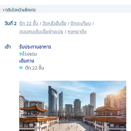
กลับไปหน้าแพ็คเกจ
วันที่
2
ตึก 22 ชั้น
/
วัดหลัวฮั่นซื่อ
/
ตึกตะเกียบ
/
ถนนคนเดินเจี่ยฟ่างเปย
/
หงหยาต้ง
เช้า
รับประทานอาหาร
โรงแรม
เดินทาง
ตึก 22 ชั้น