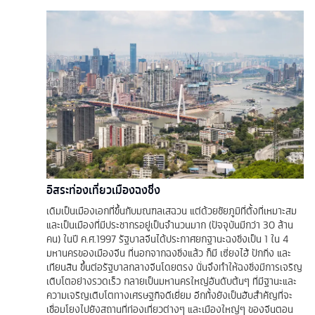
อิสระท่องเที่ยวเมืองฉงชิ่ง
เดิมเป็นเมืองเอกที่ขึ้นกับมณฑลเสฉวน แต่ด้วยชัยภูมิที่ตั้งที่เหมาะสม
และเป็นเมืองที่มีประชากรอยู่เป็นจำนวนมาก (ปัจจุบันมีกว่า 30 ล้าน
คน) ในปี ค.ศ.1997 รัฐบาลจีนได้ประกาศยกฐานะฉงชิ่งเป็น 1 ใน 4
มหานครของเมืองจีน ที่นอกจากฉงชิ่งแล้ว ก็มี เซี่ยงไฮ้ ปักกิ่ง และ
เทียนสิน ขึ้นต่อรัฐบาลกลางจีนโดยตรง นั่นจึงทำให้ฉงชิ่งมีการเจริญ
เติบโตอย่างรวดเร็ว กลายเป็นมหานครใหญ่อันดับต้นๆ ที่มีฐานะและ
ความเจริญเติบโตทางเศรษฐกิจดีเยี่ยม อีกทั้งยังเป็นฮับสำคัญที่จะ
เชื่อมโยงไปยังสถานที่ท่องเที่ยวต่างๆ และเมืองใหญ่ๆ ของจีนตอน