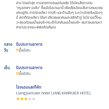
ล่าง โดยล่าสุด ทางสายการบินแอร์เอเชีย ได้เปิดเส้นทางบิน
“กรุงเทพฯ-ฉงชิ่ง” ขึ้นเมื่อไม่นานมานี้ เพื่อเชื่อมโยงเส้นทางคมนาคม
เศรษฐกิจ การท่องเที่ยว การค้า และด้านอื่นๆ ระหว่างไทยกับเมืองๆ
นี้ สถาที่ท่องเที่ยว ได้แก่ เที่ยวชมผาหินแกะสลักต้าจู่ โชว์จางอวี้โหม
ว+ล่องเรือแม่น้ำแยงซี+กระเช้าไปกลับแม่น้ำแยงซี+ ชมภายนอกมหา
ศาลาประชาคม+พิพิธภัณฑ์แห่ง
กลาง
รับประทานอาหาร
วัน
มื้ออิสระ
เย็น
รับประทานอาหาร
มื้ออิสระ
โรงแรมและที่พัก
Liangjianruier hotel
LIANGJIANRUIER HOTEL