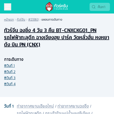
หน้าแรก
ทัวร์จีน
#23363
แพลนการเดินทาง
ทัวร์จีน ฉงชิ่ง 4 วัน 3 คืน BT-CNXCKG01_PN
รถไฟฟ้าทะลุตึก ฉางเจียงฮุย ปาร์ค วัดหลั่วฮั่น หงหยา
ต้ง บิน PN (CNX)
การเดินทาง
วันที่
1
วันที่
2
วันที่
3
วันที่
4
วันที่
1
ท่าอากาศยานเชียงใหม่
/
ท่าอากาศยานฉงชิ่ง
/
รถไฟฟ้าทะลุตึก
/
กระเช้าข้ามแม่น้ำแยงซีเกียง
/