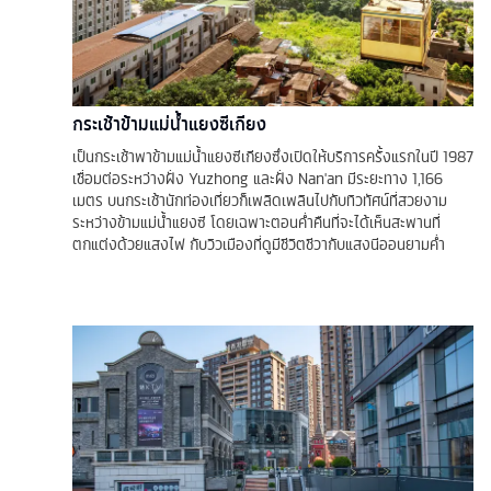
กระเช้าข้ามแม่น้ำแยงซีเกียง
เป็นกระเช้าพาข้ามแม่น้ำแยงซีเกียงซึ่งเปิดให้บริการครั้งแรกในปี 1987
เชื่อมต่อระหว่างฝั่ง Yuzhong และฝั่ง Nan'an มีระยะทาง 1,166
เมตร บนกระเช้านักท่องเที่ยวก็เพลิดเพลินไปกับทิวทัศน์ที่สวยงาม
ระหว่างข้ามแม่น้ำแยงซี โดยเฉพาะตอนค่ำคืนที่จะได้เห็นสะพานที่
ตกแต่งด้วยแสงไฟ กับวิวเมืองที่ดูมีชีวิตชีวากับแสงนีออนยามค่ำ