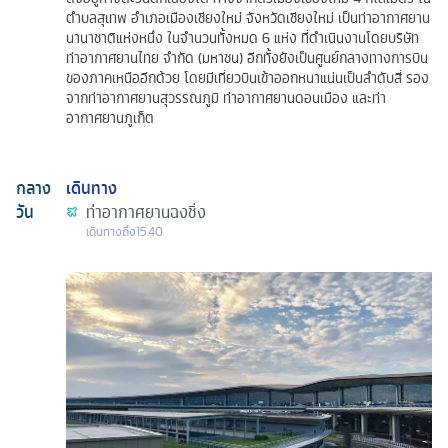
ตำบลสุเทพ อำเภอเมืองเชียงใหม่ จังหวัดเชียงใหม่ เป็นท่าอากาศยาน
นานาชาติแห่งหนึ่ง ในจำนวนทั้งหมด 6 แห่ง ที่ดำเนินงานโดยบริษัท
ท่าอากาศยานไทย จำกัด (มหาชน) อีกทั้งยังเป็นศูนย์กลางทางการบิน
ของภาคเหนืออีกด้วย โดยมีเที่ยวบินเข้าออกหนาแน่นเป็นลำดับสี่ รอง
จากท่าอากาศยานสุวรรณภูมิ ท่าอากาศยานดอนเมือง และท่า
อากาศยานภูเก็ต
กลาง
เดินทาง
วัน
ท่าอากาศยานฉงชิ่ง
เดินทางถึง
15.40