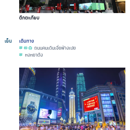
ตึกตะเกียบ
เย็น
เดินทาง
ถนนคนเดินเจี่ยฟ่างเปย
หงหยาต้ง