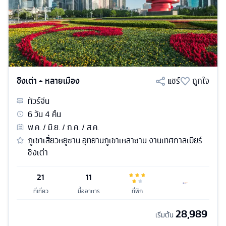
ชิงเต่า + หลายเมือง
แชร์
ถูกใจ
ทัวร์
จีน
6
วัน
4
คืน
พ.ค. / มิ.ย. / ก.ค. / ส.ค.
ภูเขาเสี้ยวหยูซาน อุทยานภูเขาเหลาซาน งานเทศกาลเบียร์
ชิงเต่า
21
11
ที่เที่ยว
มื้ออาหาร
ที่พัก
28,989
เริ่มต้น