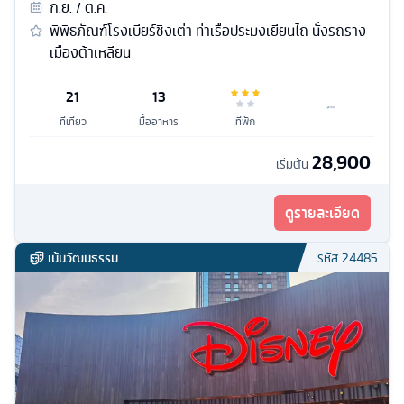
ก.ย. / ต.ค.
พิพิธภัณฑ์โรงเบียร์ชิงเต่า ท่าเรือประมงเยียนไถ นั่งรถราง
เมืองต้าเหลียน
21
13
ที่เที่ยว
มื้ออาหาร
ที่พัก
28,900
เริ่มต้น
ดูรายละเอียด
เน้นวัฒนธรรม
รหัส
24485