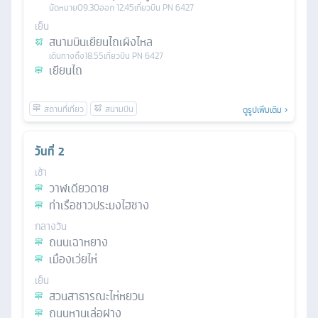
นัดหมาย
09.30
ออก
12.45
เที่ยวบิน
PN 6427
เย็น
สนามบินเยียนไถเผิงไหล
เดินทางถึง
18.55
เที่ยวบิน
PN 6427
เยียนไถ
ดูรูปเพิ่มเติม
วันที่
2
เช้า
วาฬเดียวดาย
ท่าเรือชาวประมงไฮชาง
กลางวัน
ถนนเฉาหยาง
เมืองเว่ยไห่
เย็น
สวนสาธารณะไห่หยวน
ถนนหานเล่อฝาง