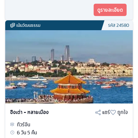
ดูรายละเอียด
เน้นวัฒนธรรม
รหัส
24580
ชิงเต่า + หลายเมือง
แชร์
ถูกใจ
ทัวร์
จีน
6
วัน
5
คืน