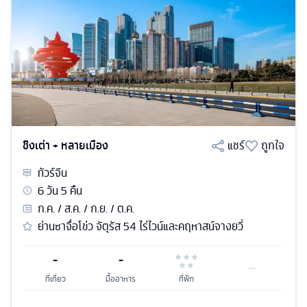
ชิงเต่า + หลายเมือง
แชร์
ถูกใจ
ทัวร์
จีน
6
วัน
5
คืน
ก.ค. / ส.ค. / ก.ย. / ต.ค.
ย่านซาจื่อโข่ว จัตุรัส 54 ไร่ไวน์และคฤหาสน์จางยวี่
-
-
ที่เที่ยว
มื้ออาหาร
ที่พัก