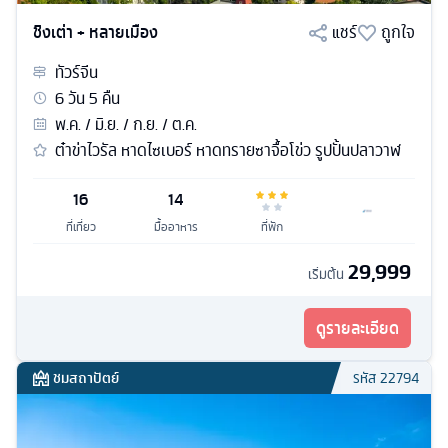
ชิงเต่า + หลายเมือง
แชร์
ถูกใจ
ทัวร์
จีน
6
วัน
5
คืน
พ.ค. / มิ.ย. / ก.ย. / ต.ค.
ต๋าข่าไวรัล หาดไซเบอร์ หาดทรายซาจื้อโข่ว รูปปั้นปลาวาฬ
16
14
ที่เที่ยว
มื้ออาหาร
ที่พัก
29,999
เริ่มต้น
ดูรายละเอียด
ชมสถาปัตย์
รหัส
22794