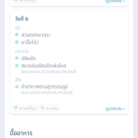
ดูรูปเพิ่มเติม
วันที่
6
เช้า
สวนดอกซากุระ
ซาจื่อโข่ว
กลางวัน
เยียนไถ
สนามบินเยียนไถเผิงไหล
นัดหมาย
ออก
20.25
เที่ยวบิน
PN 6428
เย็น
ท่าอากาศยานสุวรรณภูมิ
เดินทางถึง
00.45
เที่ยวบิน
PN 6428
ดูรูปเพิ่มเติม
มื้ออาหาร