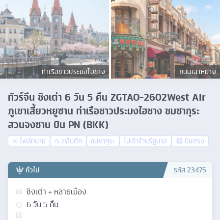
ท่าเรือชาวประมงไฮชาง
ถนนเฉาหยาง
ทัวร์จีน ชิงเต่า 6 วัน 5 คืน ZGTAO-2602West Air
ภูเขาเสี้ยวหยูซาน ท่าเรือชาวประมงไฮชาง ชมซากุระ
สวนจงซาน บิน PN (BKK)
ไฟล์ทบ่าย
กลับดึก
ชมซากุระ
ไม่เข้าร้านรัฐบาล
บินตรง
ทั่วไป
รหัส
23475
ชิงเต่า + หลายเมือง
6
วัน
5
คืน