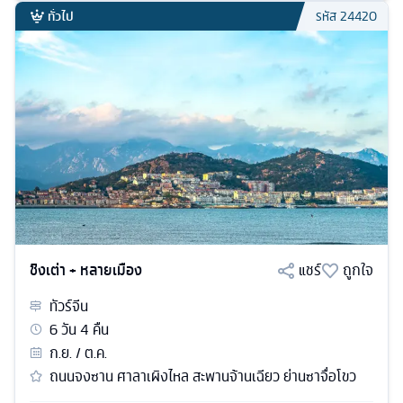
ทั่วไป
รหัส
24420
ชิงเต่า + หลายเมือง
แชร์
ถูกใจ
ทัวร์
จีน
6
วัน
4
คืน
ก.ย. / ต.ค.
ถนนจงซาน ศาลาเผิงไหล สะพานจ้านเฉียว ย่านซาจื่อโขว