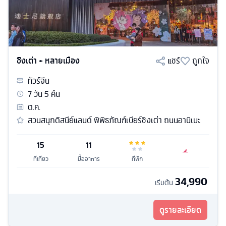
ชิงเต่า + หลายเมือง
แชร์
ถูกใจ
ทัวร์
จีน
7
วัน
5
คืน
ต.ค.
สวนสนุกดิสนีย์แลนด์ พิพิธภัณฑ์เบียร์ชิงเต่า ถนนอานิเมะ
15
11
ที่เที่ยว
มื้ออาหาร
ที่พัก
34,990
เริ่มต้น
ดูรายละเอียด