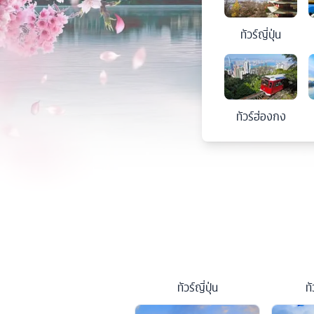
ทัวร์
ญี่ปุ่น
ทัวร์
ฮ่องกง
ทัวร์
ญี่ปุ่น
ทั