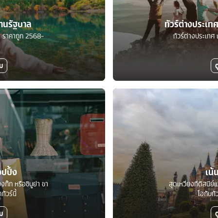
ร้านรัฐบาล
ทัวร์ต่างประเ
บาล ราคาถูก 2568-
ทัวร์ต่างประเทศ 
ิม
ด
อปปิ้ง
เน้
งก๊ก หรือชิบูย่า ขา
สุดเหวี่ยงที่ดิสนีย
ัวร์นี้
โอกับทั
ิม
ด