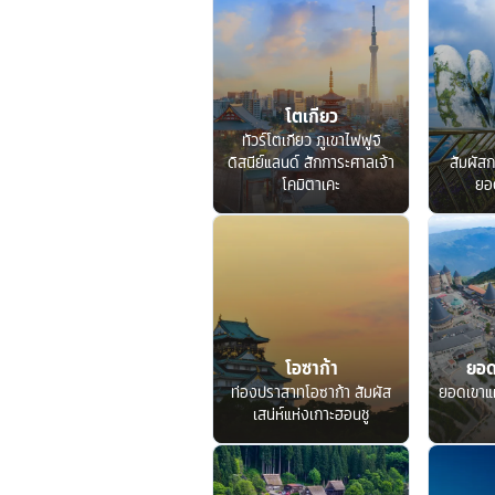
โตเกียว
ทัวร์โตเกียว ภูเขาไฟฟูจิ
ดิสนีย์แลนด์ สักการะศาลเจ้า
สัมผัสก
โคมิตาเคะ
ยอ
โอซาก้า
ยอด
ท่องปราสาทโอซาก้า สัมผัส
ยอดเขาแ
เสน่ห์แห่งเกาะฮอนชู