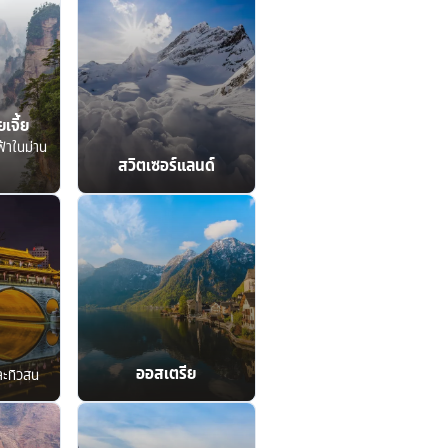
เจี้ย
ฟ้าในม่าน
สวิตเซอร์แลนด์
ออสเตรีย
ละทิวสน