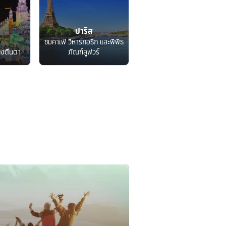
ปารีส
ชมคาเฟ่ วิหารกอธิก และพิพิธ
็งตื่นตา
ภัณฑ์ลูฟวร์