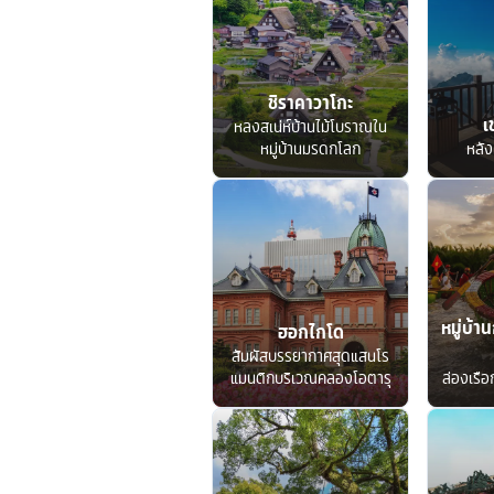
ชิราคาวาโกะ
เ
หลงสเน่ห์บ้านไม้โบราณใน
หมู่บ้านมรดกโลก
หลัง
หมู่บ้าน
ฮอกไกโด
สัมผัสบรรยากาศสุดแสนโร
แมนติกบริเวณคลองโอตารุ
ล่องเรื