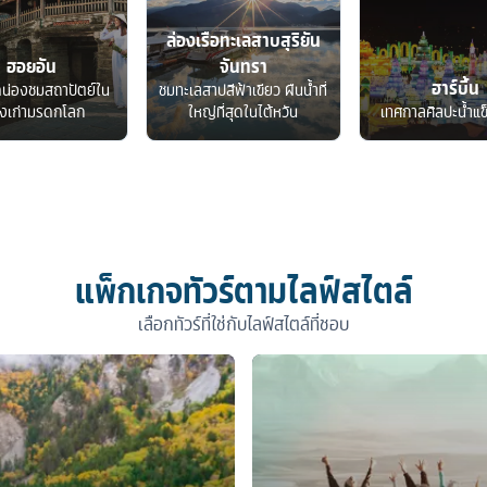
ล่องเรือทะเลสาบสุริยัน
ฮอยอัน
จันทรา
ฮาร์บิ้น
ดน่องชมสถาปัตย์ใน
ชมทะเลสาปสีฟ้าเขียว ผืนน้ำที่
องเก่ามรดกโลก
ใหญ่ที่สุดในไต้หวัน
เทศกาลศิลปะน้ำแข
แพ็กเกจทัวร์ตามไลฟ์สไตล์
เลือกทัวร์ที่ใช่กับไลฟ์สไตล์ที่ชอบ