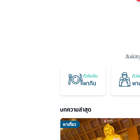
สัมผัสท
ทัวร์ครับ
ทัวร
พากิน
พาเ
บทความล่าสุด
พาเที่ยว