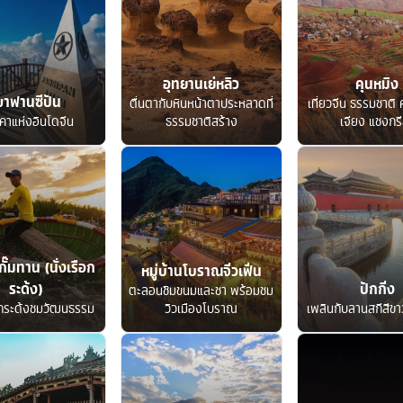
อุทยานเย่หลิว
คุนหมิง
ขาฟานซีปัน
ตื่นตากับหินหน้าตาประหลาดที่
เที่ยวจีน ธรรมชาติ ค
คาแห่งอินโดจีน
ธรรมชาติสร้าง
เจียง แชงกรี
กั๊มทาน (นั่งเรือก
หมู่บ้านโบราณจิ่วเฟิ่น
ระด้ง)
ปักกิ่ง
ตะลอนชิมขนมและชา พร้อมชม
อกระด้งชมวัฒนธรรม
วิวเมืองโบราณ
เพลินกับลานสกีสีขาว