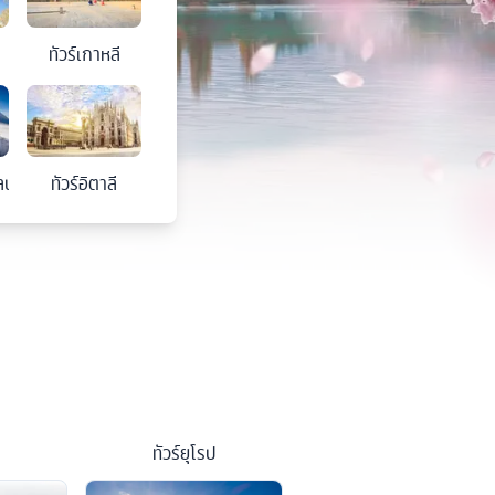
ทัวร์
เกาหลี
ลนด์
ทัวร์
อิตาลี
ทัวร์
ยุโรป