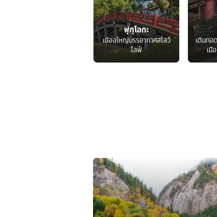
ฟุกุโอกะ
เมืองใหญ่บรรยากาศสโลว์
เดินทอ
ไลฟ์
เมื