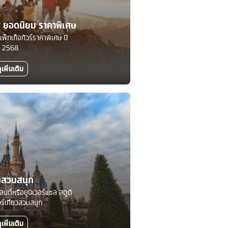
ทศ ยอดนิยม ราคาพิเศษ
แพ็กเก็จทัวร์ราคาพิเศษ ปี
2568
ูเพิ่มเติม
นสวนสนุก
์แลนด์หรือยูนิเวอร์แซล สตูดิ
วร์เที่ยวสวนสนุก
ูเพิ่มเติม