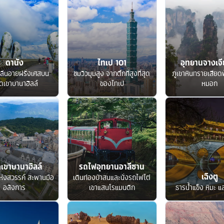
ดานัง
ไทเป 101
อุทยานจางเจีย
ลิ่นอายฝรั่งเศสบน
ชมวิวมุมสูง จากตึกที่สูงที่สุด
ภูเขาหินทรายเสียด
ดเขาบานาฮิลล์
ของไทเป
หมอก
เขาบานาฮิลล์
รถไฟอุทยานอาลีซาน
เฉิงตู
ห่งสวรรค์ สะพานมือ
เดินท่องป่าสนและนั่งรถไฟไต่
อลังการ
เขาแสนโรแมนติก
ธารน้ำแข็ง หิมะ แ