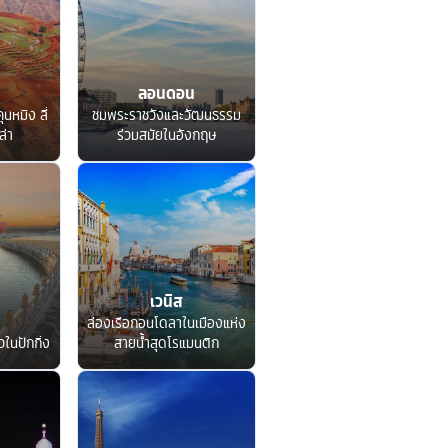
ลอนดอน
ุนหมิง ลี่
ชมพระราชวังและวัฒนธรรม
ล่า
ร่วมสมัยในอังกฤษ
เวนิส
ล่องเรือกอนโดลาในเมืองแห่ง
ในปักกิ่ง
สายน้ำสุดโรแมนติก