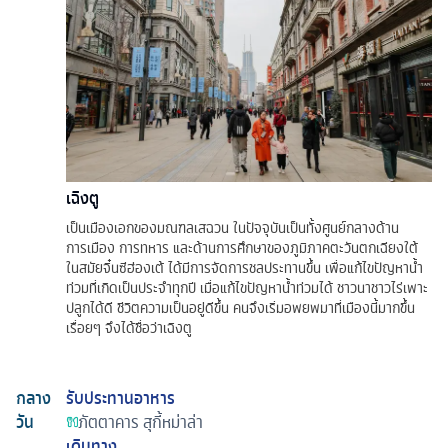
เฉิงตู
เป็นเมืองเอกของมณฑลเสฉวน ในปัจจุบันเป็นทั้งศูนย์กลางด้าน
การเมือง การทหาร และด้านการศึกษาของภูมิภาคตะวันตกเฉียงใต้
ในสมัยจิ๋นซีฮ่องเต้ ได้มีการจัดการชลประทานขึ้น เพื่อแก้ไขปัญหาน้ำ
ท่วมที่เกิดเป็นประจำทุกปี เมื่อแก้ไขปัญหาน้ำท่วมได้ ชาวนาชาวไร่เพาะ
ปลูกได้ดี ชีวิตความเป็นอยู่ดีขึ้น คนจึงเริ่มอพยพมาที่เมืองนี้มากขึ้น
เรื่อยๆ จึงได้ชื่อว่าเฉิงตู
กลาง
รับประทานอาหาร
วัน
ภัตตาคาร
สุกี้หม่าล่า
เดินทาง