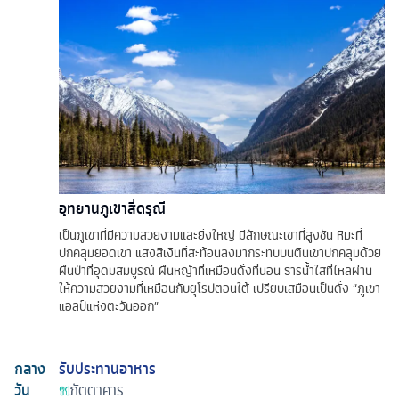
อุทยานภูเขาสี่ดรุณี
เป็นภูเขาที่มีความสวยงามและยิ่งใหญ่ มีลักษณะเขาที่สูงชัน หิมะที่
ปกคลุมยอดเขา แสงสีเงินที่สะท้อนลงมากระทบบนตีนเขาปกคลุมด้วย
ผืนป่าที่อุดมสมบูรณ์ ผืนหญ้าที่เหมือนดั่งที่นอน ธารน้ำใสที่ไหลผ่าน
ให้ความสวยงามที่เหมือนกับยุโรปตอนใต้ เปรียบเสมือนเป็นดั่ง “ภูเขา
แอลป์แห่งตะวันออก”
กลาง
รับประทานอาหาร
วัน
ภัตตาคาร