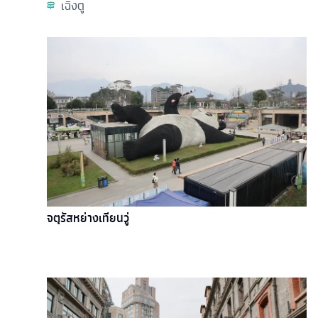
เฉิงตู
จตุรัสหย่างเทียนวู่