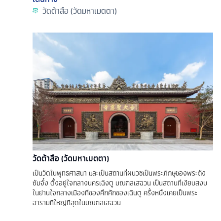
วัดต้าสือ (วัดมหาเมตตา)
วัดต้าสือ (วัดมหาเมตตา)
เป็นวัดในพุทธศาสนา และเป็นสถานที่ผนวชเป็นพระภิกษุของพระถัง
ซัมจั๋ง ตั้งอยู่ใจกลางนครเฉิงตู มณฑลเสฉวน เป็นสถานที่เงียบสงบ
ในย่านใจกลางเมืองที่ของคึกคักของเฉินตู ครั้งหนึ่งเคยเป็นพระ
อารามที่ใหญ่ที่สุดในมณฑลเสฉวน