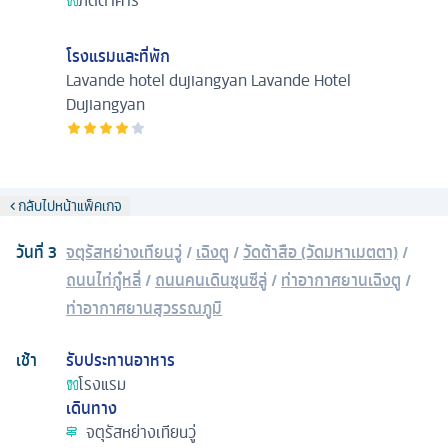
ภัตตาคาร
โรงแรมและที่พัก
Lavande hotel dujiangyan
Lavande Hotel
Dujiangyan
กลับไปหน้าแพ็คเกจ
วันที่
3
จตุรัสหย่างเทียนวู่
/
เฉิงตู
/
วัดต้าสือ (วัดมหาเมตตา)
/
ถนนไท่กู๋หลี่
/
ถนนคนเดินซุนซีลู่
/
ท่าอากาศยานเฉิงตู
/
ท่าอากาศยานสุวรรณภูมิ
เช้า
รับประทานอาหาร
โรงแรม
เดินทาง
จตุรัสหย่างเทียนวู่