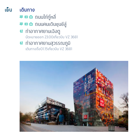
เย็น
เดินทาง
ถนนไท่กู๋หลี่
ถนนคนเดินซุนซีลู่
ท่าอากาศยานเฉิงตู
นัดหมาย
ออก
23.00
เที่ยวบิน
VZ 3681
ท่าอากาศยานสุวรรณภูมิ
เดินทางถึง
01.15
เที่ยวบิน
VZ 3681