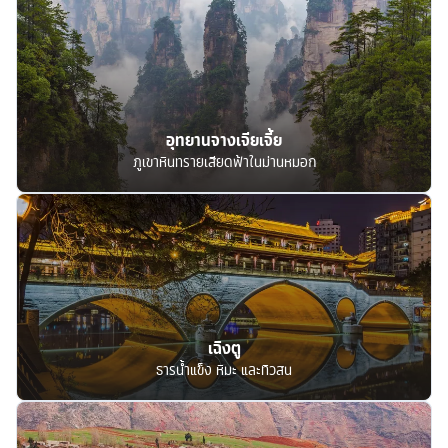
อุทยานจางเจียเจี้ย
ภูเขาหินทรายเสียดฟ้าในม่านหมอก
เฉิงตู
ธารน้ำแข็ง หิมะ และทิวสน