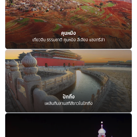
คุนหมิง
เที่ยวจีน ธรรมชาติ คุนหมิง ลี่เจียง แชงกรีล่า
ปักกิ่ง
เพลินกับลานสกีสีขาวในปักกิ่ง