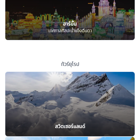
ฮาร์บิ้น
เทศกาลศิลปะน้ำแข็งตื่นตา
ทัวร์
ยุโรป
สวิตเซอร์แลนด์