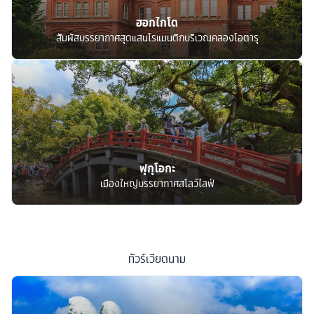
ฮอกไกโด
สัมผัสบรรยากาศสุดแสนโรแมนติกบริเวณคลองโอตารุ
ฟุกุโอกะ
เมืองใหญ่บรรยากาศสโลว์ไลฟ์
ทัวร์
เวียดนาม