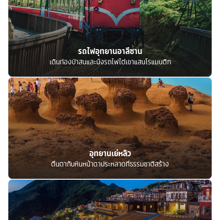
รถไฟอุทยานอาลีซาน
เดินท่องป่าสนและนั่งรถไฟไต่เขาแสนโรแมนติก
อุทยานเย่หลิว
ตื่นตากับหินหน้าตาประหลาดที่ธรรมชาติสร้าง