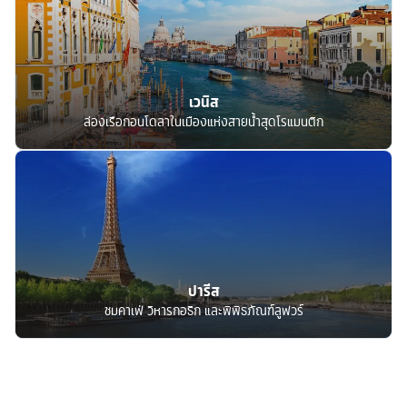
เวนิส
ล่องเรือกอนโดลาในเมืองแห่งสายน้ำสุดโรแมนติก
ปารีส
ชมคาเฟ่ วิหารกอธิก และพิพิธภัณฑ์ลูฟวร์