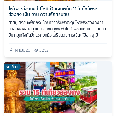
ไหว้พระฮ่องกง ไปไหนดี? แจกพิกัด 11 วัดไหว้พระ
ฮ่องกง เงิน งาน ความรักครบจบ
สายมูเตรียมแพ็กกระเป๋า! ทัวร์ครับพาตะลุยไหว้พระฮ่องกง 11
วัดฮ่องกงสายมู แบบเอ็กซ์คลูซีฟ พาไปทำพิธียืมเงินเจ้าแม่กวน
อิม หมุนกังหันวัดแชกงหมิว เสริมดวงการเงินให้ปังทะลุเป้า!
14 มิ.ย. 26
3,292
พาเที่ยว