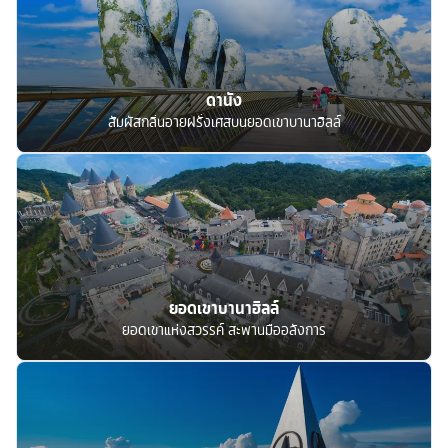
ดานัง
สัมผัสกลิ่นอายฝรั่งเศสบนยอดเขาบานาฮิลล์
ยอดเขาบานาฮิลล์
ยอดเขาแห่งสวรรค์ สะพานมืออลังการ