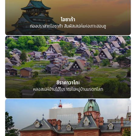
โอซาก้า
ท่องปราสาทโอซาก้า สัมผัสเสน่ห์แห่งเกาะฮอนชู
ชิราคาวาโกะ
หลงสเน่ห์บ้านไม้โบราณในหมู่บ้านมรดกโลก