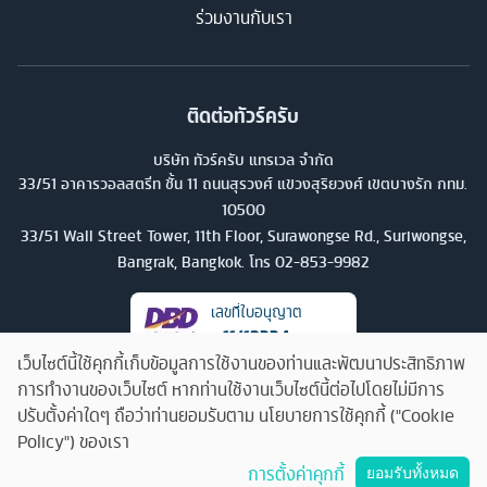
ร่วมงานกับเรา
ติดต่อทัวร์ครับ
บริษัท ทัวร์ครับ แทรเวล จำกัด
33/51 อาคารวอลสตรีท ชั้น 11 ถนนสุรวงศ์ แขวงสุริยวงศ์ เขตบางรัก กทม.
10500
33/51 Wall Street Tower, 11th Floor, Surawongse Rd., Suriwongse,
Bangrak, Bangkok. โทร
02-853-9982
เลขที่ใบอนุญาต
11/13224
เว็บไซต์นี้ใช้คุกกี้เก็บข้อมูลการใช้งานของท่านและพัฒนาประสิทธิภาพ
การทำงานของเว็บไซต์ หากท่านใช้งานเว็บไซต์นี้ต่อไปโดยไม่มีการ
ปรับตั้งค่าใดๆ ถือว่าท่านยอมรับตาม นโยบายการใช้คุกกี้ ("Cookie
Policy") ของเรา
คุยกับทัวร์ครับ
การตั้งค่าคุกกี้
ยอมรับทั้งหมด
©
2026
บริษัท ทัวร์ครับ แทรเวล จำกัด สงวนลิขสิทธิ์