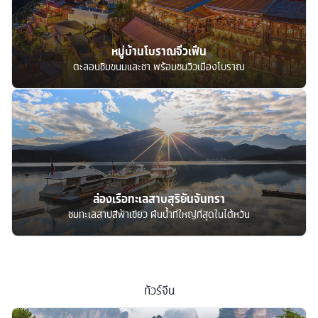
หมู่บ้านโบราณจิ่วเฟิ่น
ตะลอนชิมขนมและชา พร้อมชมวิวเมืองโบราณ
ล่องเรือทะเลสาบสุริยันจันทรา
ชมทะเลสาปสีฟ้าเขียว ผืนน้ำที่ใหญ่ที่สุดในไต้หวัน
ทัวร์
จีน