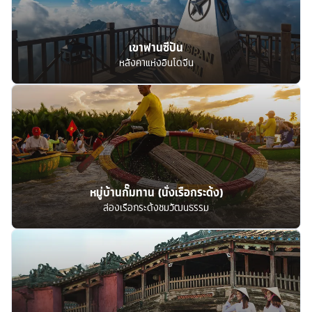
เขาฟานซีปัน
หลังคาแห่งอินโดจีน
หมู่บ้านกั๊มทาน (นั่งเรือกระด้ง)
ล่องเรือกระด้งชมวัฒนธรรม