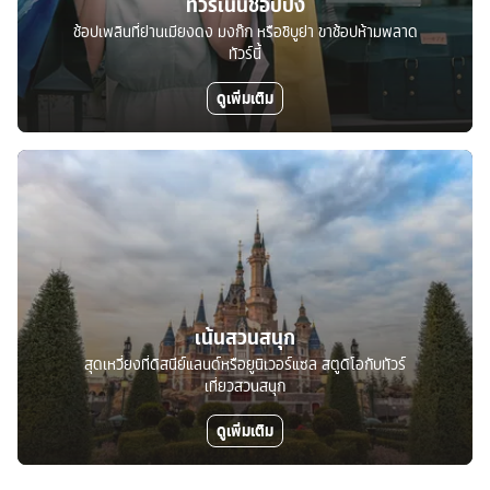
ทัวร์เน้นช้อปปิ้ง
ช้อปเพลินที่ย่านเมียงดง มงก๊ก หรือชิบูย่า ขาช้อปห้ามพลาด
ทัวร์นี้
ดูเพิ่มเติม
เน้นสวนสนุก
สุดเหวี่ยงที่ดิสนีย์แลนด์หรือยูนิเวอร์แซล สตูดิโอกับทัวร์
เที่ยวสวนสนุก
ดูเพิ่มเติม