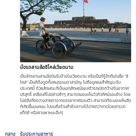
นั่งรถสามล้อซิโคล่เวียดนาม
เป็นจักรยานสามล้อปั่นรับจ้างในเวียดนาม หรือเป็นที่รู้จักกันในชื่อ "ซิ
โคล่" เป็นที่ดึงดูดทั้งคนธรรมดาสามัญ ไปถึงบุคคลสำคัญระดับ
ประเทศนี้ ด้วยลักษณะที่เป็นเอกลักษณ์ของตัวรถเปิดกว้างรับอากาศ
บริสุทธิ์ เคลื่อนที่ไปอย่างช้าๆ สามารถมองเห็นวิวทิวทัศน์รอบข้าง โดย
ไม่มีสิ่งกีดขวางสายตาจากบรรยากาศรอบตัว สามารถที่จะมองเห็นสิ่ง
ที่เกิดขึ้นบนถนน ไปจนถึงร้านค้าข้างทางได้ง่ายกว่าการโดยสารรถ
แท็กซี่ หรือยานพาหนะอื่นๆ
กลาง
รับประทานอาหาร