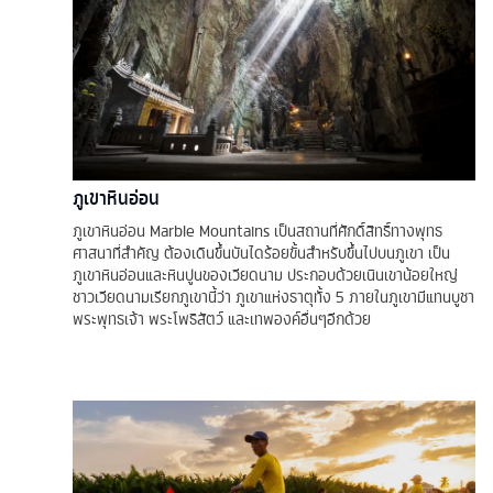
ภูเขาหินอ่อน
ภูเขาหินอ่อน Marble Mountains เป็นสถานที่ศักดิ์สิทธิ์ทางพุทธ
ศาสนาที่สำคัญ ต้องเดินขึ้นบันไดร้อยขั้นสำหรับขึ้นไปบนภูเขา เป็น
ภูเขาหินอ่อนและหินปูนของเวียดนาม ประกอบด้วยเนินเขาน้อยใหญ่
ชาวเวียดนามเรียกภูเขานี้ว่า ภูเขาแห่งธาตุทั้ง 5 ภายในภูเขามีแทนบูชา
พระพุทธเจ้า พระโพธิสัตว์ และเทพองค์อื่นๆอีกด้วย