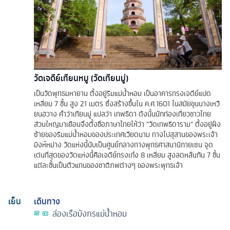
วัดเจดีย์เทียนหมู (วัดเทียนมู่)
เป็นวัดพุทธมหายาน ตั้งอยู่ริมแม่น้ำหอม เป็นอาคารทรงเจดีย์แปด
เหลี่ยม 7 ชั้น สูง 21 เมตร ซึ่งสร้างขึ้นใน ค.ศ.1601 ในสมัยขุนนางเหวี
ยนฮวาง คำว่าเทียนมู่ แปลว่า เทพธิดา ดังนั้นนักท่องเที่ยวชาวไทย
ส่วนใหญมาเยือนจึงตั้งชื่อภาษาไทยให้ว่า “วัดเทพธิดาราม” ตั้งอยู่ฝั่ง
ซ้ายของริมแม่น้ำหอมของประเทศเวียดนาม ทางไปสุสานของพระเจ้า
มิงห์หม่าง วัดแห่งนี้นับเป็นศูนย์กลางทางพุทธศาสนานิกายเซน จุด
เด่นที่สุดของวัดแห่งนี้คือเจดีย์ทรงเก๋ง 8 เหลี่ยม สูงลดหลั่นกัน 7 ชั้น
แต่ละชั้นเป็นตัวแทนของชาติภพต่างๆ ของพระพุทธเจ้า
เย็น
เดินทาง
ล่องเรือมังกรแม่น้ำหอม