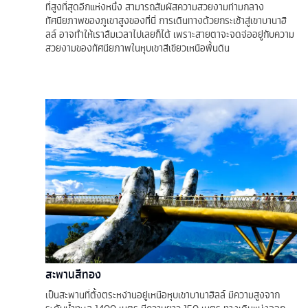
ที่สูงที่สุดอีกแห่งหนึ่ง สามารถสัมผัสความสวยงามท่ามกลาง
ทัศนียภาพของภูเขาสูงของที่นี่ การเดินทางด้วยกระเช้าสู่เขาบานาฮิ
ลล์ อาจทำให้เราลืมเวลาไปเลยก็ได้ เพราะสายตาจะจดจ่ออยู่กับความ
สวยงามของทัศนียภาพในหุบเขาสีเขียวเหนือพื้นดิน
สะพานสีทอง
เป็นสะพานที่ตั้งตระหง่านอยู่เหนือหุบเขาบานาฮิลล์ มีความสูงจาก