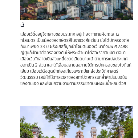
เว้
เมืองเว้ตั้งอยู่ใจกลางของประเทศ อยู่ห่างจากชายฝั่งทะเล 12
กิโลเมตร เป็นเมืองของกษัตริย์ในราชวงศ์เหวียน ซึ่งได้ปกครองต่อ
กันมาเพียง 33 ปี ฝรั่งเศสก็บุกเข้าโจมตีเมืองเว้ มาถึงปีพ.ศ.2488
ญี่ปุ่นก็เข้ามายึดครองบังคับให้พระเจ้าเบาได๋สละราชสมบัติ ต่อมา
เมืองเว้ได้กลายเป็นส่วนหนึ่งของเวียดนามใต้ ตามการแบ่งประเทศ
ออกเป็น 2 ส่วน และได้เสื่อมสลายลงภายใต้การปกครองของโงดินห์
เยียม เมืองเว้ดึงดูดนักท่องเที่ยวเพราะมีแหล่งประวัติศาสตร์
วัฒนธรรม เสน่ห์ที่ไร้กาลเวลาของสถาปัตยกรรมที่ล้ำค่ามีแบบฉบับ
ของตนเอง และยังมีความงามตามธรรมชาติบนฝั่งแม่น้ำหอมด้วย