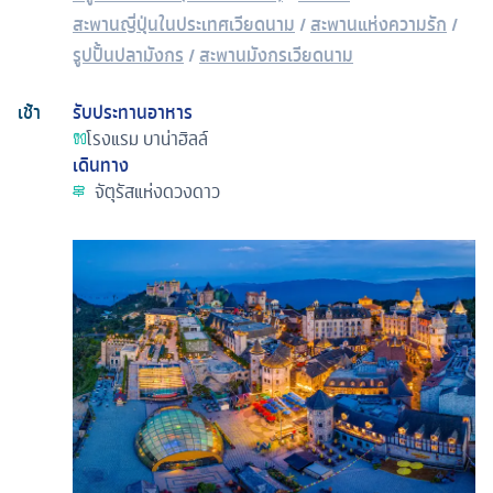
สะพานญี่ปุ่นในประเทศเวียดนาม
/
สะพานแห่งความรัก
/
รูปปั้นปลามังกร
/
สะพานมังกรเวียดนาม
เช้า
รับประทานอาหาร
โรงแรม
บาน่าฮิลล์
เดินทาง
จัตุรัสแห่งดวงดาว