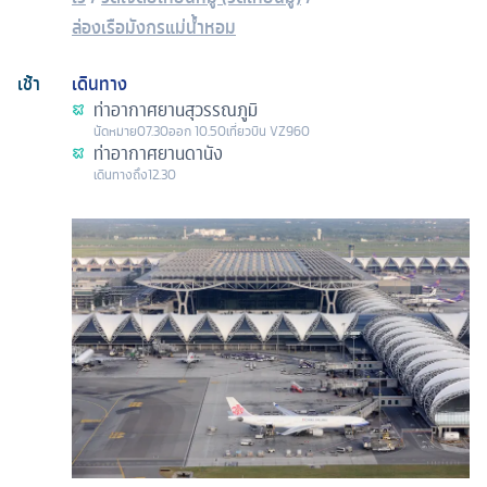
ล่องเรือมังกรแม่น้ำหอม
เช้า
เดินทาง
ท่าอากาศยานสุวรรณภูมิ
นัดหมาย
07.30
ออก
10.50
เที่ยวบิน
VZ960
ท่าอากาศยานดานัง
เดินทางถึง
12.30