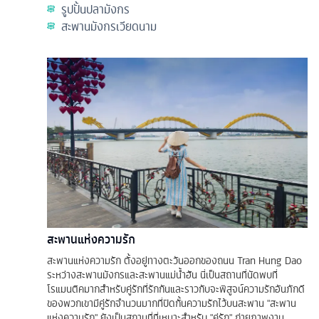
รูปปั้นปลามังกร
สะพานมังกรเวียดนาม
สะพานแห่งความรัก
สะพานแห่งความรัก ตั้งอยู่ทางตะวันออกของถนน Tran Hung Dao
ระหว่างสะพานมังกรและสะพานแม่น้ำฮัน นี่เป็นสถานที่นัดพบที่
โรแมนติคมากสำหรับคู่รักที่รักกันและราวกับจะพิสูจน์ความรักอันภักดี
ของพวกเขามีคู่รักจำนวนมากที่ปิดกั้นความรักไว้บนสะพาน "สะพาน
แห่งความรัก" ยังเป็นสถานที่ที่เหมาะสำหรับ "คู่รัก" ถ่ายภาพงาน