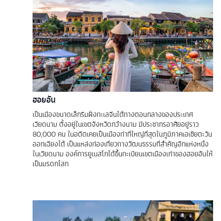
ฮอยอัน
เป็นเมืองขนาดเล็กริมฝั่งทะเลจีนใต้ทางตอนกลางของประเทศ
เวียดนาม ตั้งอยู่ในเขตจังหวัดกว๋างนาม มีประชากรอาศัยอยู่ราว
80,000 คน ในอดีตเคยเป็นเมืองท่าที่ใหญ่ที่สุดในภูมิภาคเอเชียตะวัน
ออกเฉียงใต้ เป็นแหล่งท่องเที่ยวทางวัฒนธรรมที่สำคัญอีกแห่งหนึ่ง
ในเวียดนาม องค์การยูเนสโกได้ขึ้นทะเบียนเขตเมืองเก่าของฮอยอันให้
เป็นมรดกโลก