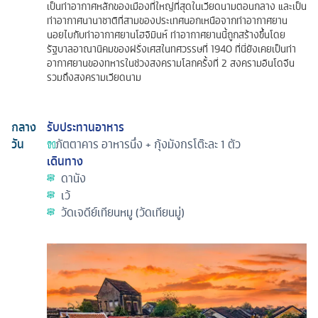
เป็นท่าอากาศหลักของเมืองที่ใหญ่ที่สุดในเวียดนามตอนกลาง และเป็น
ท่าอากาศนานาชาติที่สามของประเทศนอกเหนือจากท่าอากาศยาน
นอยไบกับท่าอากาศยานโฮจิมินห์ ท่าอากาศยานนี้ถูกสร้างขึ้นโดย
รัฐบาลอาณานิคมของฝรั่งเศสในทศวรรษที่ 1940 ที่นี่ยังเคยเป็นท่า
อากาศยานของทหารในช่วงสงครามโลกครั้งที่ 2 สงครามอินโดจีน
รวมถึงสงครามเวียดนาม
กลาง
รับประทานอาหาร
วัน
ภัตตาคาร
อาหารนึ่ง + กุ้งมังกรโต๊ะละ 1 ตัว
เดินทาง
ดานัง
เว้
วัดเจดีย์เทียนหมู (วัดเทียนมู่)