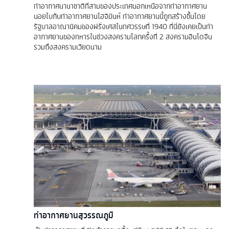
ท่าอากาศนานาชาติที่สามของประเทศนอกเหนือจากท่าอากาศยาน
นอยไบกับท่าอากาศยานโฮจิมินห์ ท่าอากาศยานนี้ถูกสร้างขึ้นโดย
รัฐบาลอาณานิคมของฝรั่งเศสในทศวรรษที่ 1940 ที่นี่ยังเคยเป็นท่า
อากาศยานของทหารในช่วงสงครามโลกครั้งที่ 2 สงครามอินโดจีน
รวมถึงสงครามเวียดนาม
ท่าอากาศยานสุวรรณภูมิ