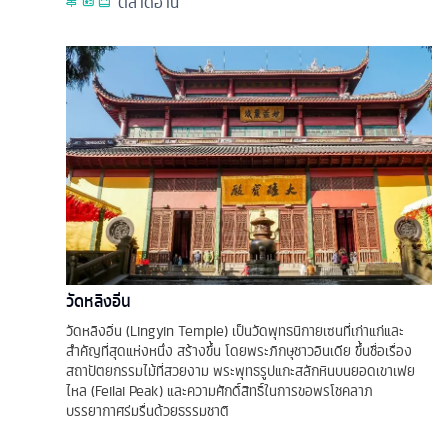
ตลาดฮาน
วัดหลิงอิ่น
วัดหลิงอิ่น (Lingyin Temple) เป็นวัดพุทธนิกายเซนที่เก่าแก่และ
สำคัญที่สุดแห่งหนึ่ง สร้างขึ้น โดยพระภิกษุชาวอินเดีย ขึ้นชื่อเรื่อง
สถาปัตยกรรมไม้ที่สวยงาม พระพุทธรูปแกะสลักหินบนยอดเขาเฟย
ไหล (Feilai Peak) และความศักดิ์สิทธิ์ในการขอพรโชคลาภ
บรรยากาศร่มรื่นด้วยธรรมชาติ