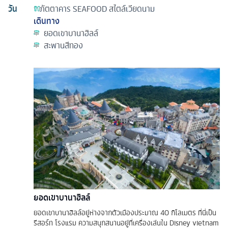
วัน
ภัตตาคาร
SEAFOOD สไตล์เวียดนาม
เดินทาง
ยอดเขาบานาฮิลล์
สะพานสีทอง
ยอดเขาบานาฮิลล์
ยอดเขาบานาฮิลล์อยู่ห่างจากตัวเมืองประมาณ 40 กิโลเมตร ที่นี่เป็น
รีสอร์ท โรงแรม ความสนุกสนานอยู่ที่เครื่องเล่นใน Disney vietnam