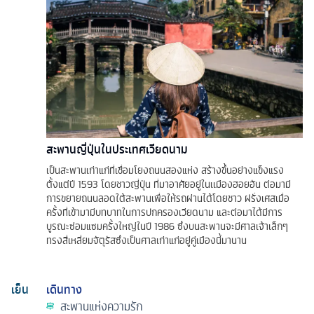
สะพานญี่ปุ่นในประเทศเวียดนาม
เป็นสะพานเก่าแก่ที่เชื่อมโยงถนนสองแห่ง สร้างขึ้นอย่างแข็งแรง
ตั้งแต่ปี 1593 โดยชาวญี่ปุ่น ที่มาอาศัยอยู่ในเเมืองฮอยอัน ต่อมามี
การขยายถนนลอดใต้สะพานเพื่อให้รถผ่านได้โดยชาว ฝรั่งเศสเมื่อ
ครั้งที่เข้ามามีบทบาทในการปกครองเวียดนาม และต่อมาได้มีการ
บูรณะซ่อมแซมครั้งใหญ่ในปี 1986 ซึ่งบนสะพานจะมีศาลเจ้าเล็กๆ
ทรงสี่เหลี่ยมจัตุรัสซึ่งเป็นศาลเก่าแก่อยู่คู่เมืองนี้มานาน
เย็น
เดินทาง
สะพานแห่งความรัก