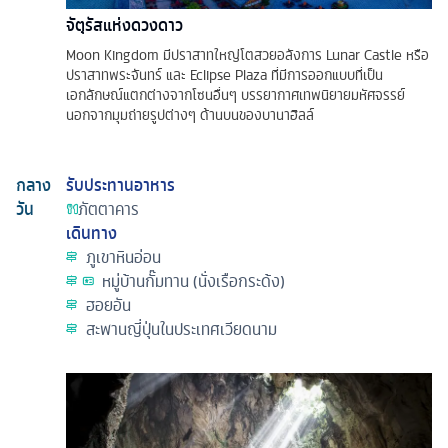
จัตุรัสแห่งดวงดาว
Moon Kingdom มีปราสาทใหญ่โตสวยอลังการ Lunar Castle หรือ
ปราสาทพระจันทร์ และ Eclipse Plaza ที่มีการออกแบบที่เป็น
เอกลักษณ์แตกต่างจากโซนอื่นๆ บรรยากาศเทพนิยายมหัศจรรย์
นอกจากมุมถ่ายรูปต่างๆ ด้านบนของบานาฮิลล์
กลาง
รับประทานอาหาร
วัน
ภัตตาคาร
เดินทาง
ภูเขาหินอ่อน
หมู่บ้านกั๊มทาน (นั่งเรือกระด้ง)
ฮอยอัน
สะพานญี่ปุ่นในประเทศเวียดนาม