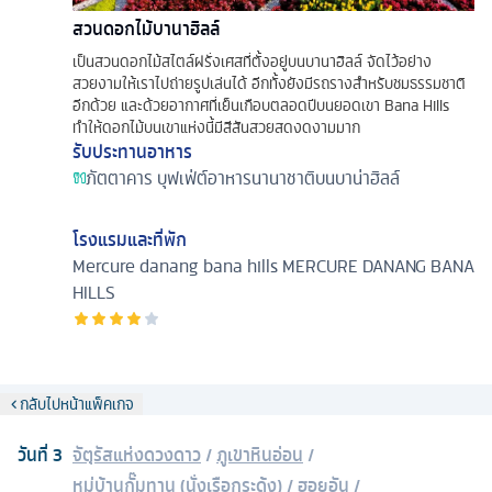
สวนดอกไม้บานาฮิลล์
เป็นสวนดอกไม้สไตล์ฝรั่งเศสที่ตั้งอยู่บนบานาฮิลล์ จัดไว้อย่าง
สวยงามให้เราไปถ่ายรูปเล่นได้ อีกทั้งยังมีรถรางสำหรับชมธรรมชาติ
อีกด้วย และด้วยอากาศที่เย็นเกือบตลอดปีบนยอดเขา Bana Hills
ทำให้ดอกไม้บนเขาแห่งนี้มีสีสันสวยสดงดงามมาก
รับประทานอาหาร
ภัตตาคาร
บุฟเฟ่ต์อาหารนานาชาติบนบาน่าฮิลล์
โรงแรมและที่พัก
Mercure danang bana hills
MERCURE DANANG BANA
HILLS
กลับไปหน้าแพ็คเกจ
วันที่
3
จัตุรัสแห่งดวงดาว
/
ภูเขาหินอ่อน
/
หมู่บ้านกั๊มทาน (นั่งเรือกระด้ง)
/
ฮอยอัน
/