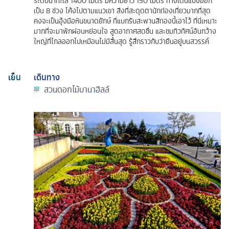
ระดับน้ำทะเล 1400 เมตร มีความยาว 150 เมตร ทางเดินแบ่งออก
เป็น 8 ช่วง โค้งไปตามแนวเขา สิ่งที่สะดุดตานักท่องเที่ยวมากที่สุด
คงจะเป็นอุ้งมือหินขนาดยักษ์ ที่แบกรับสะพานสีทองนี้เอาไว้ ที่นี่เหมาะ
มากที่จะมาพักผ่อนหย่อนใจ สูดอากาศสดชื่น และชมทิวทัศน์อันกว้าง
ใหญ่ที่ไกลออกไปเหมือนไม่มีสิ้นสุด รู้สึกราวกับว่ายืนอยู่บนสวรรค์
เย็น
เดินทาง
สวนดอกไม้บานาฮิลล์