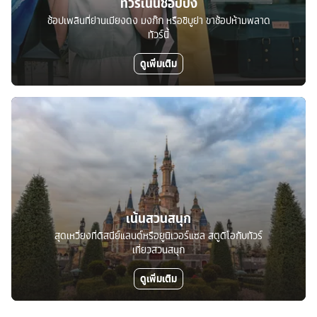
ทัวร์เน้นช้อปปิ้ง
ช้อปเพลินที่ย่านเมียงดง มงก๊ก หรือชิบูย่า ขาช้อปห้ามพลาด
ทัวร์นี้
ดูเพิ่มเติม
เน้นสวนสนุก
สุดเหวี่ยงที่ดิสนีย์แลนด์หรือยูนิเวอร์แซล สตูดิโอกับทัวร์
เที่ยวสวนสนุก
ดูเพิ่มเติม