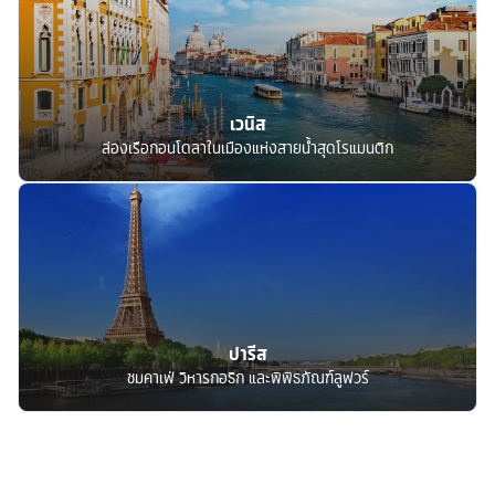
เวนิส
ล่องเรือกอนโดลาในเมืองแห่งสายน้ำสุดโรแมนติก
ปารีส
ชมคาเฟ่ วิหารกอธิก และพิพิธภัณฑ์ลูฟวร์