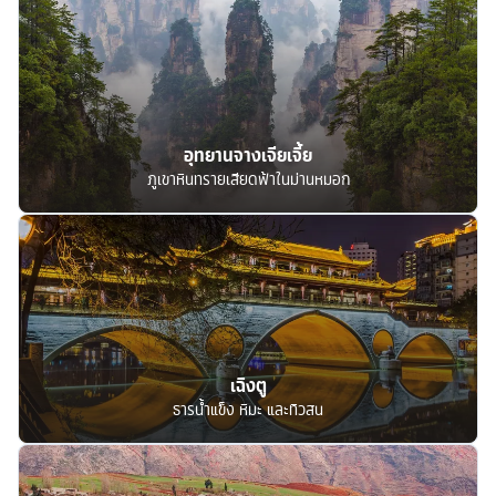
อุทยานจางเจียเจี้ย
ภูเขาหินทรายเสียดฟ้าในม่านหมอก
เฉิงตู
ธารน้ำแข็ง หิมะ และทิวสน