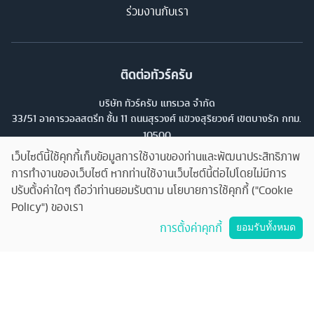
ร่วมงานกับเรา
ติดต่อทัวร์ครับ
บริษัท ทัวร์ครับ แทรเวล จำกัด
33/51 อาคารวอลสตรีท ชั้น 11 ถนนสุรวงศ์ แขวงสุริยวงศ์ เขตบางรัก กทม.
10500
33/51 Wall Street Tower, 11th Floor, Surawongse Rd., Suriwongse,
เว็บไซต์นี้ใช้คุกกี้เก็บข้อมูลการใช้งานของท่านและพัฒนาประสิทธิภาพ
Bangrak, Bangkok. โทร
02-853-9982
การทำงานของเว็บไซต์ หากท่านใช้งานเว็บไซต์นี้ต่อไปโดยไม่มีการ
ปรับตั้งค่าใดๆ ถือว่าท่านยอมรับตาม นโยบายการใช้คุกกี้ ("Cookie
เลขที่ใบอนุญาต
Policy") ของเรา
คุยกับทัวร์ครับ
11/13224
การตั้งค่าคุกกี้
ยอมรับทั้งหมด
©
2026
บริษัท ทัวร์ครับ แทรเวล จำกัด สงวนลิขสิทธิ์