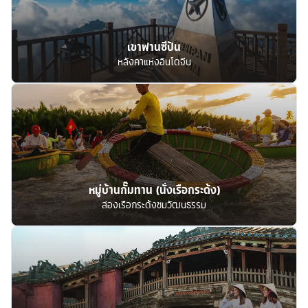
เขาฟานซีปัน
หลังคาแห่งอินโดจีน
หมู่บ้านกั๊มทาน (นั่งเรือกระด้ง)
ล่องเรือกระด้งชมวัฒนธรรม