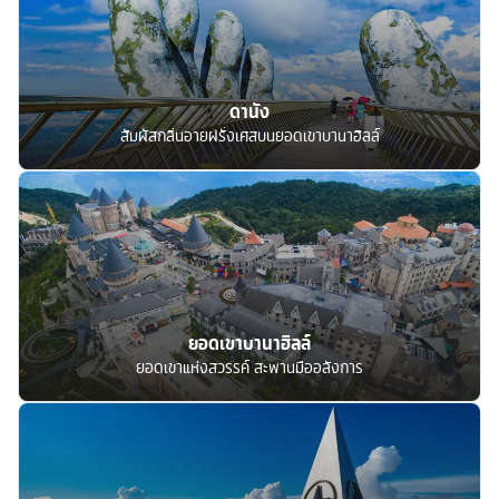
ดานัง
สัมผัสกลิ่นอายฝรั่งเศสบนยอดเขาบานาฮิลล์
ยอดเขาบานาฮิลล์
ยอดเขาแห่งสวรรค์ สะพานมืออลังการ