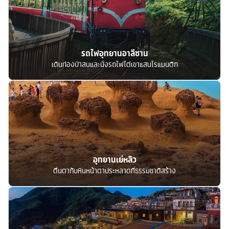
รถไฟอุทยานอาลีซาน
เดินท่องป่าสนและนั่งรถไฟไต่เขาแสนโรแมนติก
อุทยานเย่หลิว
ตื่นตากับหินหน้าตาประหลาดที่ธรรมชาติสร้าง