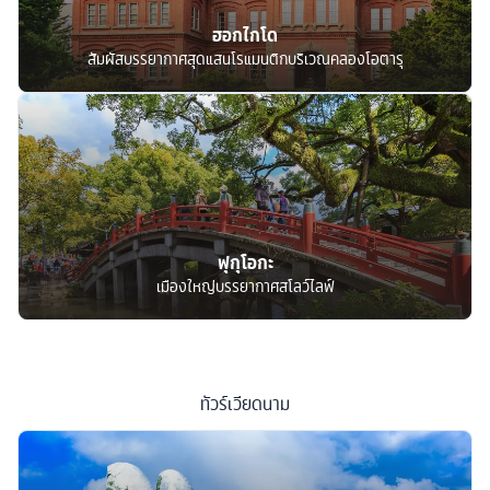
ฮอกไกโด
สัมผัสบรรยากาศสุดแสนโรแมนติกบริเวณคลองโอตารุ
ฟุกุโอกะ
เมืองใหญ่บรรยากาศสโลว์ไลฟ์
ทัวร์
เวียดนาม