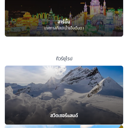
ฮาร์บิ้น
เทศกาลศิลปะน้ำแข็งตื่นตา
ทัวร์
ยุโรป
สวิตเซอร์แลนด์