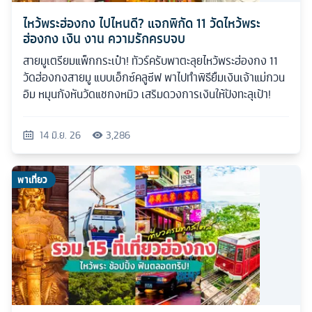
ไหว้พระฮ่องกง ไปไหนดี? แจกพิกัด 11 วัดไหว้พระ
ฮ่องกง เงิน งาน ความรักครบจบ
สายมูเตรียมแพ็กกระเป๋า! ทัวร์ครับพาตะลุยไหว้พระฮ่องกง 11
วัดฮ่องกงสายมู แบบเอ็กซ์คลูซีฟ พาไปทำพิธียืมเงินเจ้าแม่กวน
อิม หมุนกังหันวัดแชกงหมิว เสริมดวงการเงินให้ปังทะลุเป้า!
14 มิ.ย. 26
3,286
พาเที่ยว