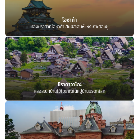
โอซาก้า
ท่องปราสาทโอซาก้า สัมผัสเสน่ห์แห่งเกาะฮอนชู
ชิราคาวาโกะ
หลงสเน่ห์บ้านไม้โบราณในหมู่บ้านมรดกโลก