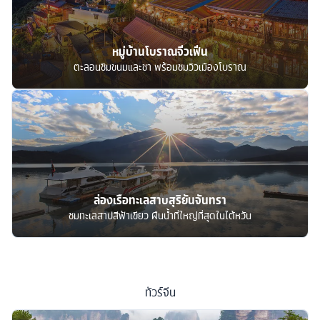
หมู่บ้านโบราณจิ่วเฟิ่น
ตะลอนชิมขนมและชา พร้อมชมวิวเมืองโบราณ
ล่องเรือทะเลสาบสุริยันจันทรา
ชมทะเลสาปสีฟ้าเขียว ผืนน้ำที่ใหญ่ที่สุดในไต้หวัน
ทัวร์
จีน