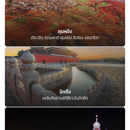
คุนหมิง
เที่ยวจีน ธรรมชาติ คุนหมิง ลี่เจียง แชงกรีล่า
ปักกิ่ง
เพลินกับลานสกีสีขาวในปักกิ่ง