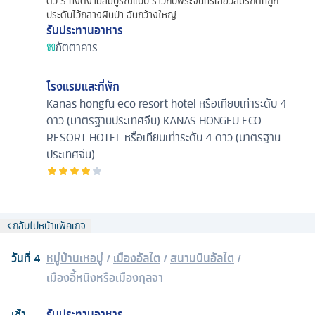
ตัว S ที่งดงามสมบูรณ์แบบ ราวกับพระจันทร์เสี้ยวสีมรกตที่ถูก
ประดับไว้กลางผืนป่า อันกว้างใหญ่
รับประทานอาหาร
ภัตตาคาร
โรงแรมและที่พัก
Kanas hongfu eco resort hotel หรือเทียบเท่าระดับ 4
ดาว (มาตรฐานประเทศจีน)
KANAS HONGFU ECO
RESORT HOTEL หรือเทียบเท่าระดับ 4 ดาว (มาตรฐาน
ประเทศจีน)
กลับไปหน้าแพ็คเกจ
วันที่
4
หมู่บ้านเหอมู่
/
เมืองอัลไต
/
สนามบินอัลไต
/
เมืองอี้หนิงหรือเมืองกุลจา
เช้า
รับประทานอาหาร