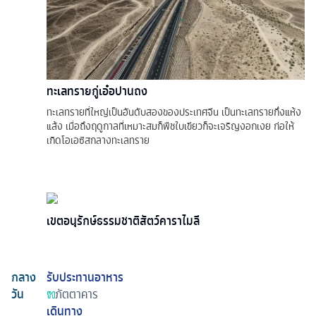
ทะเลทรายกู่เอ๋อปานถง
ทะเลทรายที่ใหญ่เป็นอันดับสองของประเทศจีน เป็นทะเลทรายกึ่งแห้ง
แล้ง เมื่อถึงฤดูกาลที่เหมาะสมก็พืชใบเขียวก็จะเจริญงอกเงย ก่อให้
เกิดโอเอซิสกลางทะเลทราย
เขตอนุรักษ์ธรรมชาติสัตว์คาราไมลี
กลาง
รับประทานอาหาร
วัน
ภัตตาคาร
เดินทาง