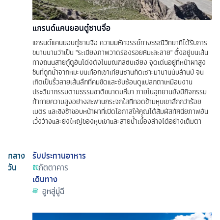
แกรนด์แคนยอนตู๋ซานจื่อ
แกรนด์แคนยอนตู๋ซานจื่อ ความมหัศจรรย์ทางธรณีวิทยาที่ได้รับการ
ขนานนามว่าเป็น "ระเบียงภาพวาดร่องรอยหิมะละลาย" ตั้งอยู่บนเส้น
ทางถนนสายกู๋ตูอันโด่งดังในมณฑลซินเจียง จุดเด่นอยู่ที่หน้าผาสูง
ชันที่ถูกน้ำจากหิมะบนเทือกเขาเทียนซานกัดเซาะมานานนับล้านปี จน
เกิดเป็นริ้วลายเส้นลึกที่คมชัดและซับซ้อนดูแปลกตาเหมือนงาน
ประติมากรรมตามธรรมชาติขนาดมหึมา ภายในอุทยานยังมีกิจกรรม
ท้าทายความสูงอย่างสะพานกระจกใสที่ทอดข้ามหุบเขาลึกกว่าร้อย
เมตร และชิงช้าขอบหน้าผาที่เปิดโอกาสให้คุณได้สัมผัสทัศนียภาพอัน
เวิ้งว้างและยิ่งใหญ่ของหุบเขาและสายน้ำเบื้องล่างได้อย่างเต็มตา
กลาง
รับประทานอาหาร
วัน
ภัตตาคาร
เดินทาง
อูหลู่มู่ฉี