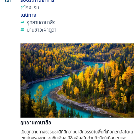
เช้า
รับประทานอาหาร
โรงแรม
เดินทาง
อุทยานคานาสือ
บ้านชาวเผ่าตูวา
อุทยานคานาสือ
เป็นอุทยานทางธรรมชาติที่มีความน่าอัศจรรย์ในพื้นที่เทือกเขาอัลไตใน
เขตปกครองตนเองซินเจียง มีชื่อเสียงในด้านทิวทัศน์เทือกเขาและ