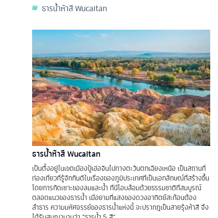
ธารน้ำห้าสี Wucaitan
ธารน้ำห้าสี Wucaitan
เป็นตั้งอยู่ในเขตเมืองปู้เอ่อจินไปทางตะวันตกเฉียงเหนือ เป็นสถานที่
ท่องเที่ยวที่รู้จักกันดีในเรื่องของภูมิประเทศที่เป็นเอกลักษณ์ที่สร้างขึ้น
โดยการกัดเซาะของลมและน้ำ ที่นี่โอบล้อมด้วยธรรมชาติที่สมบูรณ์
ตลอดแนวของธารน้ำ เมื่อยามที่แสงของดวงอาทิตย์สะท้อนต้อง
ลำธาร ความมหัศจรรย์ของธารน้ำแห่งนี้ จะปรากฎเป็นสายรุ้งห้าสี จึง
ได้รับสมญานามว่า “ธารน้ำ 5 สี”