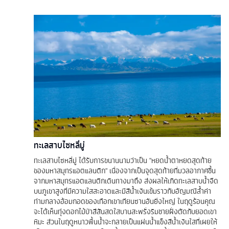
ทะเลสาบไซหลี่มู่
ทะเลสาบไซหลี่มู่ ได้รับการขนานนามว่าเป็น "หยดน้ำตาหยดสุดท้าย
ของมหาสมุทรแอตแลนติก" เนื่องจากเป็นจุดสุดท้ายที่มวลอากาศชื้น
จากมหาสมุทรแอตแลนติกเดินทางมาถึง ส่งผลให้เกิดทะเลสาบน้ำจืด
บนภูเขาสูงที่มีความใสสะอาดและมีสีน้ำเงินเข้มราวกับอัญมณีล้ำค่า
ท่ามกลางอ้อมกอดของเทือกเขาเทียนซานอันยิ่งใหญ่ ในฤดูร้อนคุณ
จะได้เห็นทุ่งดอกไม้ป่าสีสันสดใสบานสะพรั่งริมชายฝั่งตัดกับยอดเขา
หิมะ ส่วนในฤดูหนาวพื้นน้ำจะกลายเป็นแผ่นน้ำแข็งสีน้ำเงินใสที่เผยให้