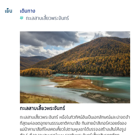
เย็น
เดินทาง
ทะเลสาบเสี้ยวพระจันทร์
ทะเลสาบเสี้ยวพระจันทร์
ทะเลสาบเสี้ยวพระจันทร์ หนึ่งในทิวทัศน์อันเป็นเอกลักษณ์และน่าจดจำ
ที่สุดแห่งเขตอุทยานธรรมชาติคานาสือ กับสายน้าสีเทอร์ควอยซ์ของ
แม่น้าคานาสือที่ไหลคดเคี้ยวไปตามหุบเขาได้บรรจงสร้างเส้นโค้งรูป