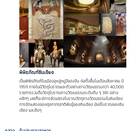
พิพิธภัณฑ์ซินเจียง
เป็นพิพิธภัณฑ์ในเมืองอุหลู่หมู่ฉีของจีน ก่อตั้งขึ้นในเดือนสิงหาคม ปี
1959 ภายในมีวัตถุโบราณและตัวอย่างทางวัฒนธรรมกว่า 40,000
รายการรวมถึงวัตถุโบราณทางวัฒนธรรมระดับต้น ๆ 381 อย่าง
หลักๆ เลยก็จะมีการจัดแสดงโบราณวัตถุทางวัฒนธรรมในซินเจียง
การจัดแสดงของศุลกากรชาติพันธุ์ของซินเจียง มัมมี่โบราณของซิน
เจียง และอื่นๆ
กลาง
รับประทานอาหาร