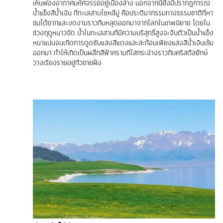
เห็นฟองอากาศมหัศจรรย์อยู่เบื้องล่าง นอกจากนี้ยังมีปรากฏการณ์
น้ำแข็งสีน้ำเงิน ที่ทะเลสาบไซหลี่มู่ คือประติมากรรมทางธรรมชาติที่หา
ชมได้ยากและงดงามราวกับหลุดออกมาจากโลกในเทพนิยาย โดยใน
ช่วงฤดูหนาวจัด น้ำในทะเลสาบที่มีความบริสุทธิ์สูงจะจับตัวเป็นน้ำแข็ง
หนาแน่นจนเกิดการดูดซับแสงสีแดงและสะท้อนเพียงแสงสีน้ำเงินเข้ม
ออกมา ทำให้เกิดเป็นผลึกสีฟ้าครามที่ใสกระจ่างราวกับคริสตัลยักษ์
วางเรียงรายอยู่ทั่วชายฝั่ง