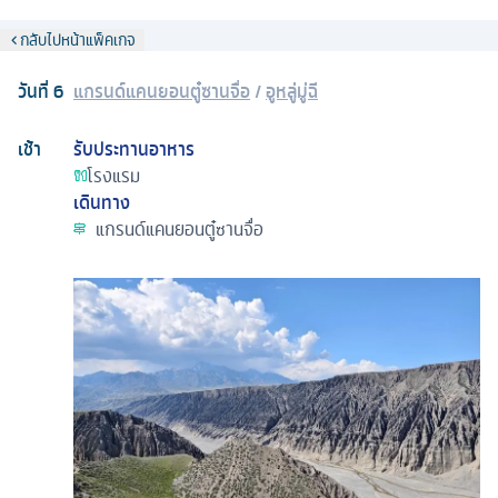
กลับไปหน้าแพ็คเกจ
วันที่
6
แกรนด์แคนยอนตู๋ซานจื่อ
/
อูหลู่มู่ฉี
เช้า
รับประทานอาหาร
โรงแรม
เดินทาง
แกรนด์แคนยอนตู๋ซานจื่อ