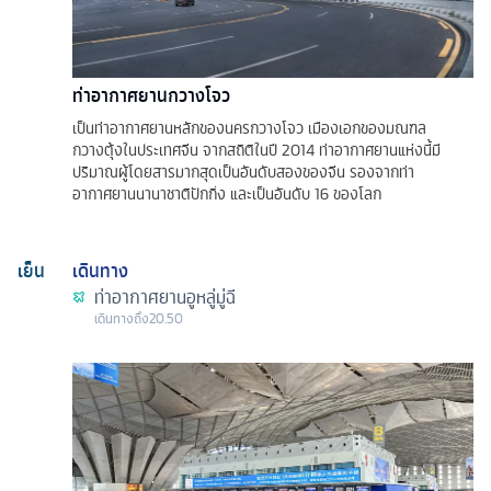
ท่าอากาศยานกวางโจว
เป็นท่าอากาศยานหลักของนครกวางโจว เมืองเอกของมณฑล
กวางตุ้งในประเทศจีน จากสถิติในปี 2014 ท่าอากาศยานแห่งนี้มี
ปริมาณผู้โดยสารมากสุดเป็นอันดับสองของจีน รองจากท่า
อากาศยานนานาชาติปักกิ่ง และเป็นอันดับ 16 ของโลก
เย็น
เดินทาง
ท่าอากาศยานอูหลู่มู่ฉี
เดินทางถึง
20.50