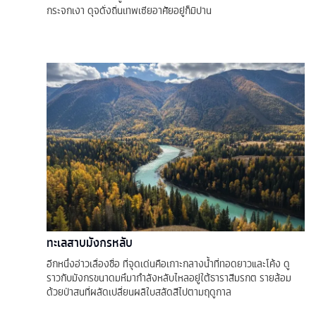
กระจกเงา ดุจดั่งถิ่นเทพเซียอาศัยอยู่ก็มิปาน
ทะเลสาบมังกรหลับ
อีกหนึ่งอ่าวเลื่องชื่อ ที่จุดเด่นคือเกาะกลางน้ำที่ทอดยาวและโค้ง ดู
ราวกับมังกรขนาดมหึมากำลังหลับไหลอยู่ใต้ธาราสีมรกต รายล้อม
ด้วยป่าสนที่ผลัดเปลี่ยนผลิใบสลัดสีไปตามฤดูกาล