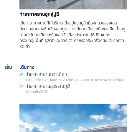
ท่าอากาศยานอูหลู่มู่ฉี
เป็นท่าอากาศยานที่ให้บริการเมืองอู่หลู่หมู่ฉี เมืองหลวงของเขต
ปกครองตนเองซินเจียงอุยกูร์ทางตะวันตกเฉียงเหนือของจีน ตั้งอยู่
ทางตะวันตกเฉียงเหนือของตัวเมืองประมาณ 16 กิโลเมตร
ครอบคลุมพื้นที่ 1,200 เอเคอร์ สามารถรองรับเครื่องบินได้มากกว่า
30 ลำ
เย็น
เดินทาง
ท่าอากาศยานกวางโจว
เปลี่ยนเครื่อง
17.50
ออก
20.20
เที่ยวบิน
CZ6881 (บริการอาหารบนเครื่อง)
ท่าอากาศยานสุวรรณภูมิ
เดินทางถึง
22.30