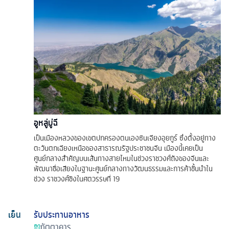
อูหลู่มู่ฉี
เป็นเมืองหลวงของเขตปกครองตนเองซินเจียงอุยกูร์ ซึ่งตั้งอยู่ทาง
ตะวันตกเฉียงเหนือของสาธารณรัฐประชาชนจีน เมืองนี้เคยเป็น
ศูนย์กลางสำคัญบนเส้นทางสายไหมในช่วงราชวงศ์ถังของจีนและ
พัฒนาชื่อเสียงในฐานะศูนย์กลางทางวัฒนธรรมและการค้าชั้นนำใน
ช่วง ราชวงศ์ชิงในศตวรรษที่ 19
เย็น
รับประทานอาหาร
ภัตตาคาร