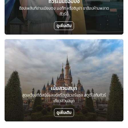
ทัวร์เน้นช้อปปิ้ง
ช้อปเพลินที่ย่านเมียงดง มงก๊ก หรือชิบูย่า ขาช้อปห้ามพลาด
ทัวร์นี้
ดูเพิ่มเติม
เน้นสวนสนุก
สุดเหวี่ยงที่ดิสนีย์แลนด์หรือยูนิเวอร์แซล สตูดิโอกับทัวร์
เที่ยวสวนสนุก
ดูเพิ่มเติม