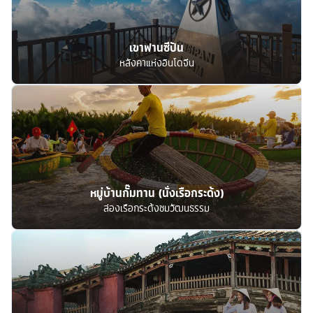
เขาฟานซีปัน
หลังคาแห่งอินโดจีน
หมู่บ้านกั๊มทาน (นั่งเรือกระด้ง)
ล่องเรือกระด้งชมวัฒนธรรม