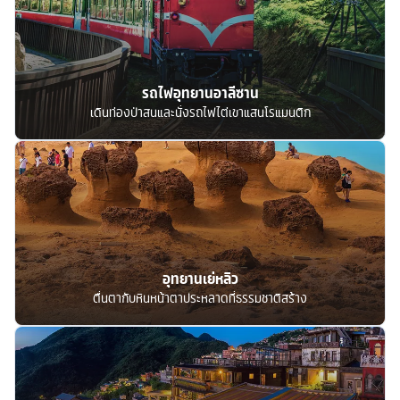
รถไฟอุทยานอาลีซาน
เดินท่องป่าสนและนั่งรถไฟไต่เขาแสนโรแมนติก
อุทยานเย่หลิว
ตื่นตากับหินหน้าตาประหลาดที่ธรรมชาติสร้าง