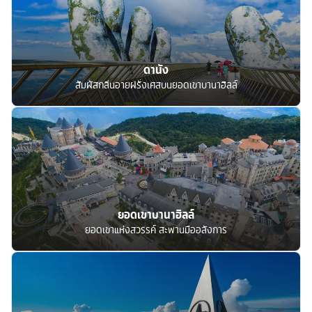
ดานัง
สัมผัสกลิ่นอายฝรั่งเศสบนยอดเขาบานาฮิลล์
ยอดเขาบานาฮิลล์
ยอดเขาแห่งสวรรค์ สะพานมืออลังการ