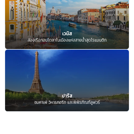
เวนิส
ล่องเรือกอนโดลาในเมืองแห่งสายน้ำสุดโรแมนติก
ปารีส
ชมคาเฟ่ วิหารกอธิก และพิพิธภัณฑ์ลูฟวร์