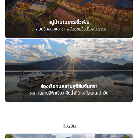
หมู่บ้านโบราณจิ่วเฟิ่น
ตะลอนชิมขนมและชา พร้อมชมวิวเมืองโบราณ
ล่องเรือทะเลสาบสุริยันจันทรา
ชมทะเลสาปสีฟ้าเขียว ผืนน้ำที่ใหญ่ที่สุดในไต้หวัน
ทัวร์
จีน