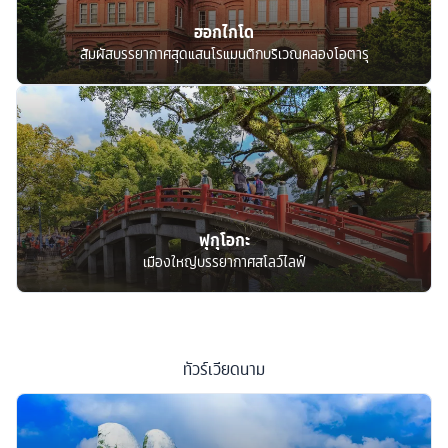
ฮอกไกโด
สัมผัสบรรยากาศสุดแสนโรแมนติกบริเวณคลองโอตารุ
ฟุกุโอกะ
เมืองใหญ่บรรยากาศสโลว์ไลฟ์
ทัวร์
เวียดนาม