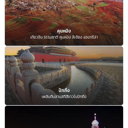
คุนหมิง
เที่ยวจีน ธรรมชาติ คุนหมิง ลี่เจียง แชงกรีล่า
ปักกิ่ง
เพลินกับลานสกีสีขาวในปักกิ่ง