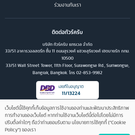
ร่วมงานกับเรา
ติดต่อทัวร์ครับ
บริษัท ทัวร์ครับ แทรเวล จำกัด
33/51 อาคารวอลสตรีท ชั้น 11 ถนนสุรวงศ์ แขวงสุริยวงศ์ เขตบางรัก กทม.
10500
33/51 Wall Street Tower, 11th Floor, Surawongse Rd., Suriwongse,
Bangrak, Bangkok. โทร
02-853-9982
เลขที่ใบอนุญาต
11/13224
เว็บไซต์นี้ใช้คุกกี้เก็บข้อมูลการใช้งานของท่านและพัฒนาประสิทธิภาพ
การทำงานของเว็บไซต์ หากท่านใช้งานเว็บไซต์นี้ต่อไปโดยไม่มีการ
ปรับตั้งค่าใดๆ ถือว่าท่านยอมรับตาม นโยบายการใช้คุกกี้ ("Cookie
Policy") ของเรา
คุยกับทัวร์ครับ
©
2026
บริษัท ทัวร์ครับ แทรเวล จำกัด สงวนลิขสิทธิ์