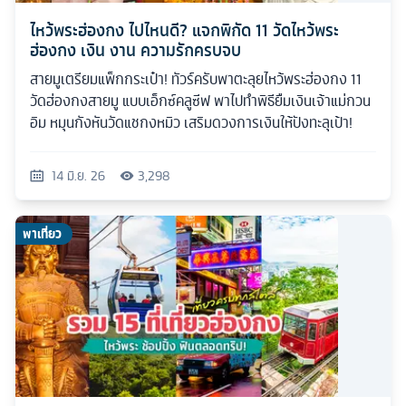
ไหว้พระฮ่องกง ไปไหนดี? แจกพิกัด 11 วัดไหว้พระ
ฮ่องกง เงิน งาน ความรักครบจบ
สายมูเตรียมแพ็กกระเป๋า! ทัวร์ครับพาตะลุยไหว้พระฮ่องกง 11
วัดฮ่องกงสายมู แบบเอ็กซ์คลูซีฟ พาไปทำพิธียืมเงินเจ้าแม่กวน
อิม หมุนกังหันวัดแชกงหมิว เสริมดวงการเงินให้ปังทะลุเป้า!
14 มิ.ย. 26
3,298
พาเที่ยว