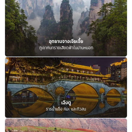
อุทยานจางเจียเจี้ย
ภูเขาหินทรายเสียดฟ้าในม่านหมอก
เฉิงตู
ธารน้ำแข็ง หิมะ และทิวสน