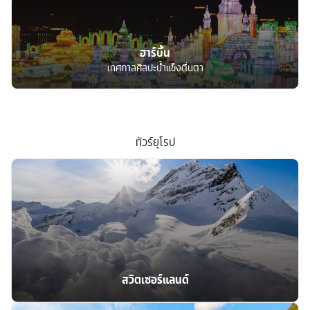
ฮาร์บิ้น
เทศกาลศิลปะน้ำแข็งตื่นตา
ทัวร์
ยุโรป
สวิตเซอร์แลนด์