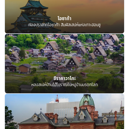
โอซาก้า
ท่องปราสาทโอซาก้า สัมผัสเสน่ห์แห่งเกาะฮอนชู
ชิราคาวาโกะ
หลงสเน่ห์บ้านไม้โบราณในหมู่บ้านมรดกโลก