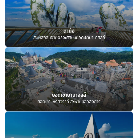
ดานัง
สัมผัสกลิ่นอายฝรั่งเศสบนยอดเขาบานาฮิลล์
ยอดเขาบานาฮิลล์
ยอดเขาแห่งสวรรค์ สะพานมืออลังการ