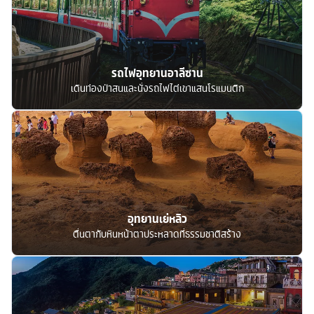
รถไฟอุทยานอาลีซาน
เดินท่องป่าสนและนั่งรถไฟไต่เขาแสนโรแมนติก
อุทยานเย่หลิว
ตื่นตากับหินหน้าตาประหลาดที่ธรรมชาติสร้าง