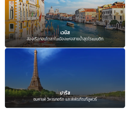
เวนิส
ล่องเรือกอนโดลาในเมืองแห่งสายน้ำสุดโรแมนติก
ปารีส
ชมคาเฟ่ วิหารกอธิก และพิพิธภัณฑ์ลูฟวร์