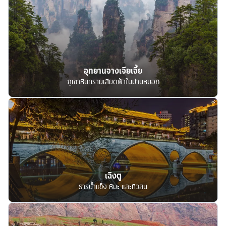
อุทยานจางเจียเจี้ย
ภูเขาหินทรายเสียดฟ้าในม่านหมอก
เฉิงตู
ธารน้ำแข็ง หิมะ และทิวสน