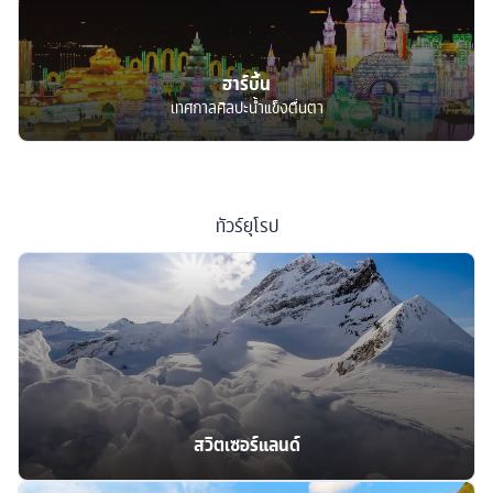
ฮาร์บิ้น
เทศกาลศิลปะน้ำแข็งตื่นตา
ทัวร์
ยุโรป
สวิตเซอร์แลนด์