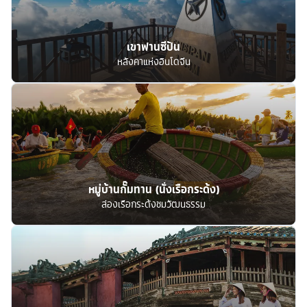
เขาฟานซีปัน
หลังคาแห่งอินโดจีน
หมู่บ้านกั๊มทาน (นั่งเรือกระด้ง)
ล่องเรือกระด้งชมวัฒนธรรม