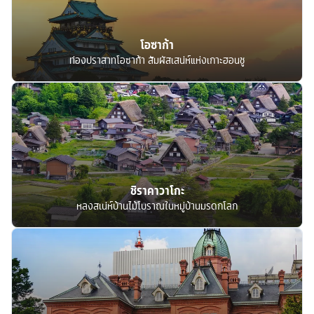
โอซาก้า
ท่องปราสาทโอซาก้า สัมผัสเสน่ห์แห่งเกาะฮอนชู
ชิราคาวาโกะ
หลงสเน่ห์บ้านไม้โบราณในหมู่บ้านมรดกโลก