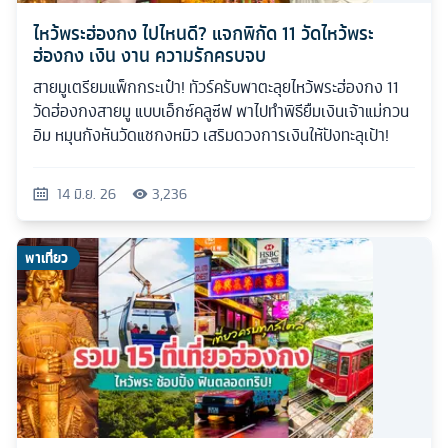
ไหว้พระฮ่องกง ไปไหนดี? แจกพิกัด 11 วัดไหว้พระ
ฮ่องกง เงิน งาน ความรักครบจบ
สายมูเตรียมแพ็กกระเป๋า! ทัวร์ครับพาตะลุยไหว้พระฮ่องกง 11
วัดฮ่องกงสายมู แบบเอ็กซ์คลูซีฟ พาไปทำพิธียืมเงินเจ้าแม่กวน
อิม หมุนกังหันวัดแชกงหมิว เสริมดวงการเงินให้ปังทะลุเป้า!
14 มิ.ย. 26
3,236
พาเที่ยว