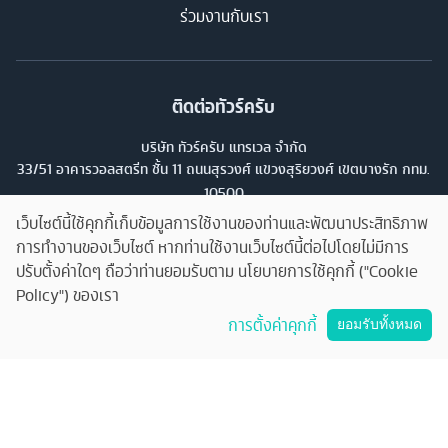
ร่วมงานกับเรา
ติดต่อทัวร์ครับ
บริษัท ทัวร์ครับ แทรเวล จำกัด
33/51 อาคารวอลสตรีท ชั้น 11 ถนนสุรวงศ์ แขวงสุริยวงศ์ เขตบางรัก กทม.
10500
33/51 Wall Street Tower, 11th Floor, Surawongse Rd., Suriwongse,
เว็บไซต์นี้ใช้คุกกี้เก็บข้อมูลการใช้งานของท่านและพัฒนาประสิทธิภาพ
Bangrak, Bangkok. โทร
02-853-9982
การทำงานของเว็บไซต์ หากท่านใช้งานเว็บไซต์นี้ต่อไปโดยไม่มีการ
ปรับตั้งค่าใดๆ ถือว่าท่านยอมรับตาม นโยบายการใช้คุกกี้ ("Cookie
เลขที่ใบอนุญาต
Policy") ของเรา
คุยกับทัวร์ครับ
11/13224
การตั้งค่าคุกกี้
ยอมรับทั้งหมด
©
2026
บริษัท ทัวร์ครับ แทรเวล จำกัด สงวนลิขสิทธิ์