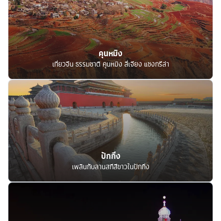
คุนหมิง
เที่ยวจีน ธรรมชาติ คุนหมิง ลี่เจียง แชงกรีล่า
ปักกิ่ง
เพลินกับลานสกีสีขาวในปักกิ่ง