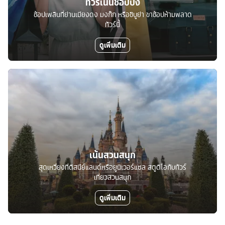
ทัวร์เน้นช้อปปิ้ง
ช้อปเพลินที่ย่านเมียงดง มงก๊ก หรือชิบูย่า ขาช้อปห้ามพลาด
ทัวร์นี้
ดูเพิ่มเติม
เน้นสวนสนุก
สุดเหวี่ยงที่ดิสนีย์แลนด์หรือยูนิเวอร์แซล สตูดิโอกับทัวร์
เที่ยวสวนสนุก
ดูเพิ่มเติม