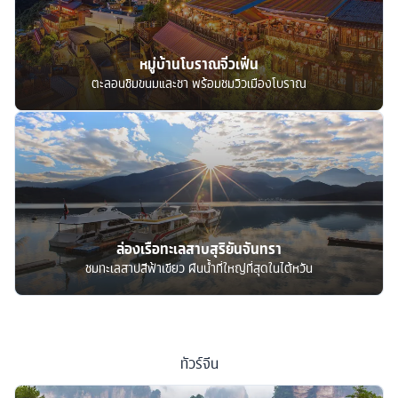
หมู่บ้านโบราณจิ่วเฟิ่น
ตะลอนชิมขนมและชา พร้อมชมวิวเมืองโบราณ
ล่องเรือทะเลสาบสุริยันจันทรา
ชมทะเลสาปสีฟ้าเขียว ผืนน้ำที่ใหญ่ที่สุดในไต้หวัน
ทัวร์
จีน