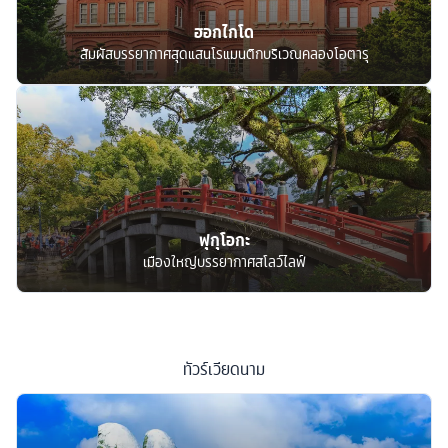
ฮอกไกโด
สัมผัสบรรยากาศสุดแสนโรแมนติกบริเวณคลองโอตารุ
ฟุกุโอกะ
เมืองใหญ่บรรยากาศสโลว์ไลฟ์
ทัวร์
เวียดนาม