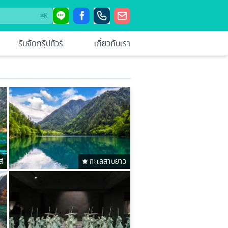
⌘
K
รับจัดกรุ๊ปทัวร์
เกี่ยวกับเรา
ี
ทะเลสาบยาว