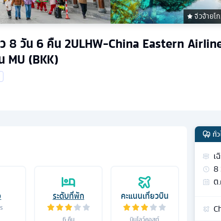
จิ่วจ้ายโ
ยโกว 8 วัน 6 คืน 2ULHW-China Eastern Airline
บิน MU (BKK)
ทั่
เฉ
8
ต.
อ
ระดับที่พัก
คะแนนเที่ยวบิน
Ch
าร
6
คืน
บินโลว์คอสต์