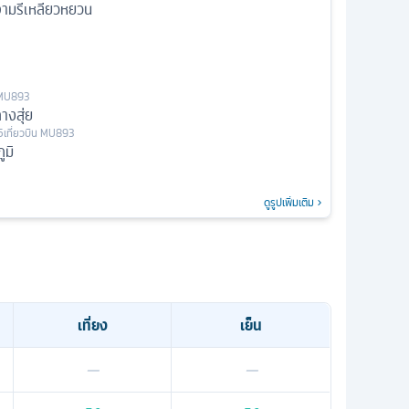
ามรีเหลียวหยวน
MU893
างสุ่ย
5
เที่ยวบิน
MU893
ูมิ
ดูรูปเพิ่มเติม
เที่ยง
เย็น
—
—