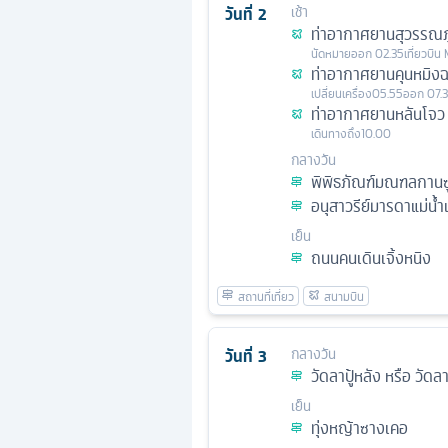
วันที่
2
เช้า
ท่าอากาศยานสุวรรณภู
นัดหมาย
ออก
02.35
เที่ยวบิน
ท่าอากาศยานคุนหมิงฉ
เปลี่ยนเครื่อง
05.55
ออก
07.
ท่าอากาศยานหลันโจว
เดินทางถึง
10.00
กลางวัน
พิพิธภัณฑ์มณฑลกานซู
อนุสาวรีย์มารดาแม่น้ำ
เย็น
ถนนคนเดินเจิ้งหนิง
วันที่
3
กลางวัน
วัดลาปู้หลัง หรือ วัดล
เย็น
ทุ่งหญ้าซางเคอ