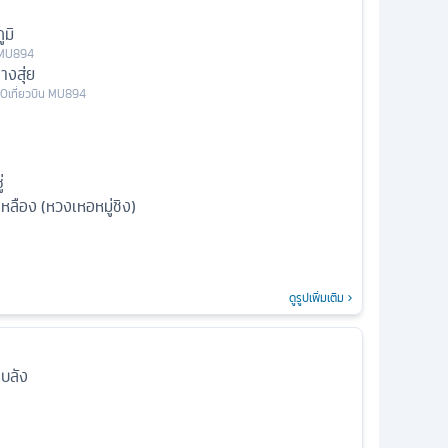
มิ
MU894
างสุ่ย
30
เที่ยวบิน
MU894
่
เหลือง (หวงเหอหมู่ชิง)
ดูรูปเพิ่มเติม
าบลัง