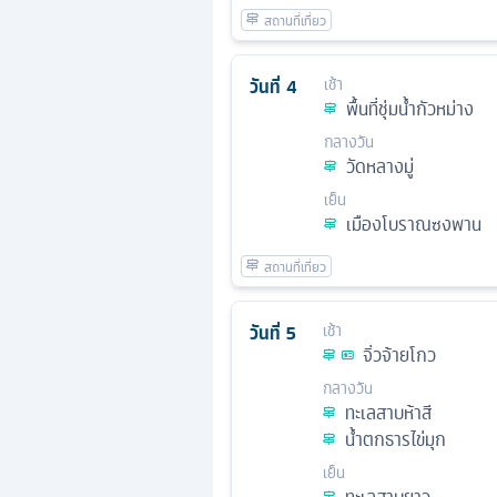
วันที่
4
เช้า
พื้นที่ชุ่มน้ำกัวหม่าง
กลางวัน
วัดหลางมู่
เย็น
เมืองโบราณซงพาน
วันที่
5
เช้า
จิ่วจ้ายโกว
กลางวัน
ทะเลสาบห้าสี
น้ำตกธารไข่มุก
เย็น