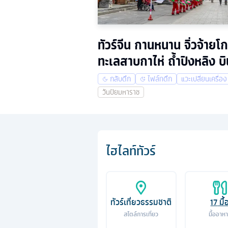
ทัวร์จีน กานหนาน จิ่วจ้า
ทะเลสาบกาไห่ ถ้ำปิงหลิง 
กลับดึก
ไฟล์ทดึก
แวะเปลี่ยนเครื่อง
วันปิยมหาราช
ไฮไลท์ทัวร์
ทัวร์เที่ยวธรรมชาติ
17
มื้
สไตล์การเที่ยว
มื้ออาห