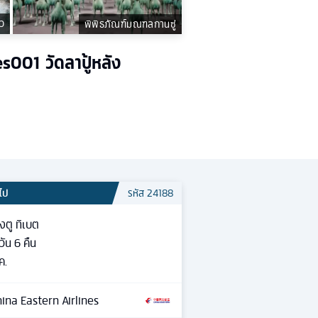
กว
พิพิธภัณฑ์มณฑลกานซู่
s001 วัดลาปู้หลัง
วไป
รหัส
24188
ิงตู ทิเบต
วัน
6
คืน
ค.
ina Eastern Airlines