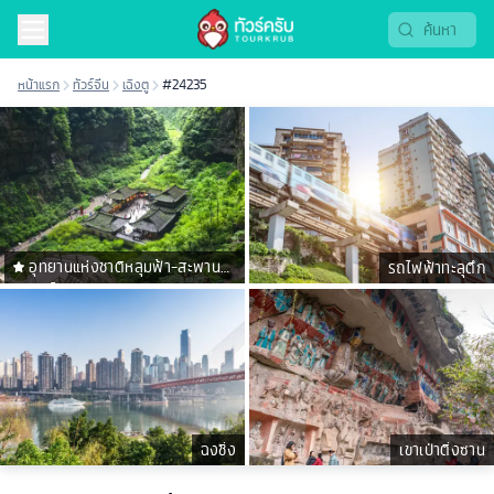
หน้าแรก
ทัวร์จีน
เฉิงตู
#24235
อุทยานแห่งชาติหลุมฟ้า-สะพาน
รถไฟฟ้าทะลุตึก
สวรรค์
ฉงชิ่ง
เขาเป่าติ่งซาน