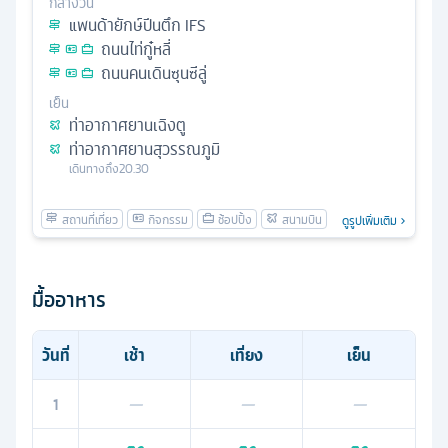
กลางวัน
แพนด้ายักษ์ปีนตึก IFS
ถนนไท่กู๋หลี่
ถนนคนเดินซุนซีลู่
เย็น
ท่าอากาศยานเฉิงตู
ท่าอากาศยานสุวรรณภูมิ
เดินทางถึง
20.30
ดูรูปเพิ่มเติม
มื้ออาหาร
วันที่
เช้า
เที่ยง
เย็น
1
—
—
—