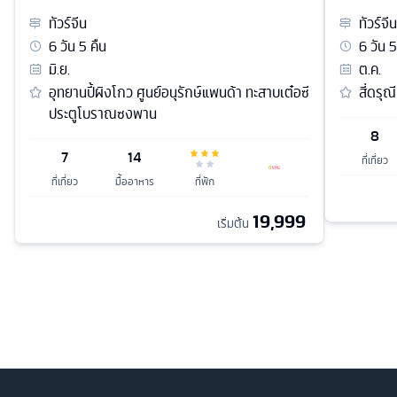
ทัวร์
จีน
ทัวร์
จีน
6
วัน
5
คืน
6
วัน
5
มิ.ย.
ต.ค.
อุทยานปี้ผิงโกว ศูนย์อนุรักษ์แพนด้า ทะสาบเต๋อซี
สี่ดรุณ
ประตูโบราณซงพาน
8
7
14
ที่เที่ยว
ที่เที่ยว
มื้ออาหาร
ที่พัก
19,999
เริ่มต้น