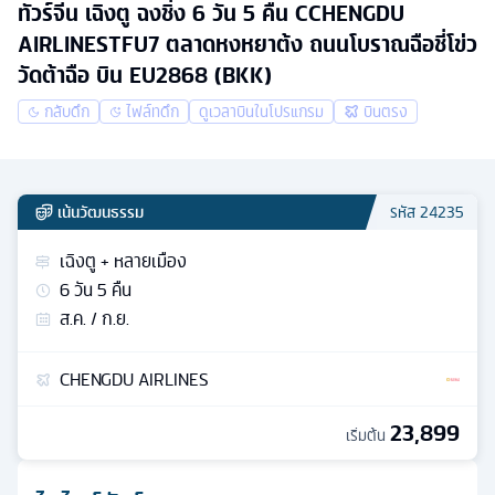
ทัวร์จีน เฉิงตู ฉงชิ่ง 6 วัน 5 คืน CCHENGDU
AIRLINESTFU7 ตลาดหงหยาต้ง ถนนโบราณฉือชี่โข่ว
วัดต้าฉือ บิน EU2868 (BKK)
กลับดึก
ไฟล์ทดึก
ดูเวลาบินในโปรแกรม
บินตรง
เน้นวัฒนธรรม
รหัส
24235
เฉิงตู + หลายเมือง
6
วัน
5
คืน
ส.ค. / ก.ย.
CHENGDU AIRLINES
23,899
เริ่มต้น