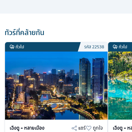
ทัวร์ที่คล้ายกัน
ทั่วไป
ทั่วไป
รหัส
22538
เฉิงตู + หลายเมือง
แชร์
ถูกใจ
เฉิงตู + 