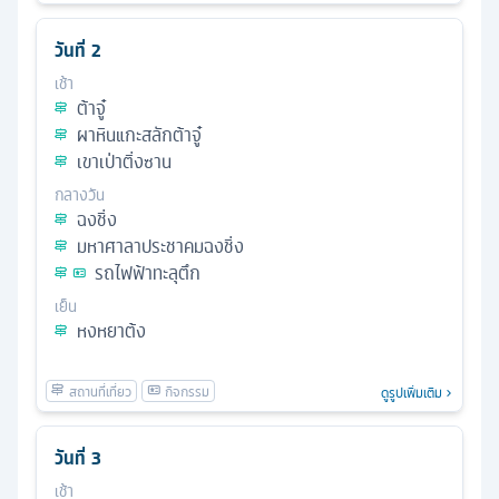
วันที่
2
เช้า
ต้าจู๋
ผาหินแกะสลักต้าจู๋
เขาเป่าติ่งซาน
กลางวัน
ฉงชิ่ง
มหาศาลาประชาคมฉงชิ่ง
รถไฟฟ้าทะลุตึก
เย็น
หงหยาต้ง
ดูรูปเพิ่มเติม
วันที่
3
เช้า