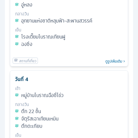
อู่หลง
กลางวัน
อุทยานแห่งชาติหลุมฟ้า-สะพานสวรรค์
เย็น
โรงเตี๊ยมโบราณเทียนฝู
ฉงชิ่ง
ดูรูปเพิ่มเติม
วันที่
4
เช้า
หมู่บ้านโบราณฉือชี่โข่ว
กลางวัน
ตึก 22 ชั้น
จัตุรัสเฉาเทียนเหมิน
ตึกตะเกียบ
เย็น