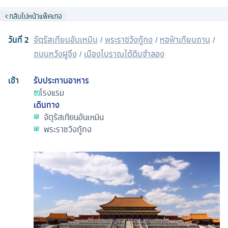
กลับไปหน้าแพ็คเกจ
วันที่
2
จัตุรัสเทียนอันเหมิน
/
พระราชวังกู้กง
/
หอฟ้าเทียนถาน
/
ถนนหวังฝูจิ่ง
/
เมืองโบราณใต้ดินจำลอง
เช้า
รับประทานอาหาร
โรงแรม
เดินทาง
จัตุรัสเทียนอันเหมิน
พระราชวังกู้กง