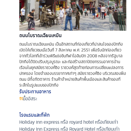
ถนนโบราณเฉียนเหมิน
ถนนโบราณเฉียนเหมิน เป็นอีกสถานที่ท่องเที่ยวที่น่าสนใจของปักกิ่ง
เปิดให้เที่ยวชมเมื่อวันที่ 7 สิงหาคม พ.ศ. 2551 เพื่อรับนักท่องเที่ยว
จากทั่วโลกที่เข้าร่วมพิธีแข่งขันกีฬาโอลิมปิก 2008 หลังจากรัฐบาล
ปักกิ่งได้ปิดปรับปรุงบูรณะ และก่อสร้างสถาปัตยกรรมอาคารบ้าน
เรือนในยุคสมัยราชวงศ์ชิง ราชวงศ์สุดท้ายก่อนการเปลี่ยนแปลงการ
ปกครอง โดยจำลองบรรยากาศเก่าๆ สมัยราชวงศ์ชิง บริเวณสองฝั่ง
ถนน มีทั้งภัตตาคาร ร้านค้าจำหน่ายสินค้าพื้นเมืองและสินค้าของที่
ระลึกในรูปแบบของปักกิ่ง
รับประทานอาหาร
มื้ออิสระ
โรงแรมและที่พัก
Holiday inn express หรือ royard hotel หรือเทียบเท่า
Holiday Inn Express หรือ Royard Hotel หรือเทียบเท่า