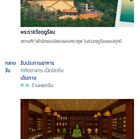
พระราชวังฤดูร้อน
สถานทีพํานักของบิชอปแห่งคราคูฟ ในช่วงฤดูร้อนของทุกปี
กลาง
รับประทานอาหาร
วัน
ภัตตาคาร
เป็ดปักกิ่ง
เดินทาง
ร้านหยกจีน