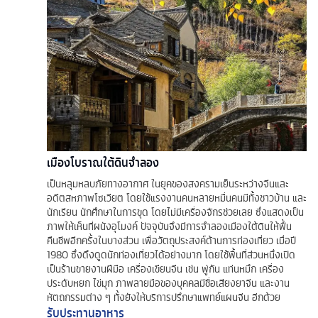
เมืองโบราณใต้ดินจำลอง
เป็นหลุมหลบภัยทางอากาศ ในยุคของสงครามเย็นระหว่างจีนและ
อดีตสหภาพโซเวียต โดยใช้แรงงานคนหลายหมื่นคนมีทั้งชาวบ้าน และ
นักเรียน นักศึกษาในการขุด โดยไม่มีเครื่องจักรช่วยเลย ซึ่งแสดงเป็น
ภาพให้เห็นที่ผนังอุโมงค์ ปัจจุบันจึงมีการจำลองเมืองใต้ดินให้ฟื้น
คืนชีพอีกครั้งในบางส่วน เพื่อวัตถุประสงค์ด้านการท่องเที่ยว เมื่อปี
1980 ซึ่งดึงดูดนักท่องเที่ยวได้อย่างมาก โดยใช้พื้นที่ส่วนหนึ่งเปิด
เป็นร้านขายงานฝีมือ เครื่องเขียนจีน เช่น พู่กัน แท่นหมึก เครื่อง
ประดับหยก ไข่มุก ภาพลายมือของบุคคลมีชื่อเสียงยาจีน และงาน
หัตถกรรมต่าง ๆ ทั้งยังให้บริการปรึกษาแพทย์แผนจีน อีกด้วย
รับประทานอาหาร