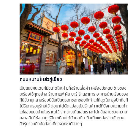
ถนนหนานโหล่วกู่เซี่ยง
เป็นถนนคนเดินที่มีขนาดใหญ่ มีทั้งร้านเสื้อผ้า เครื่องประดับ ข้าวของ
เครื่องใช้ทุกอย่าง ร้านกาแฟ ผับ บาร์ ร้านอาหาร อาคารบ้านเรือนของ
ที่นี่มีอายุหลายร้อยปีนับเป็นตรอกซอกซอยที่เก่าแก่ที่สุดในกรุงปักกิ่งที่
ได้รับการอนุรักษ์ไว้ ต่อมาได้ดัดแปลงเป็นร้านค้า แต่ก็ยังคงความเก่า
แก่ของแบบบ้านโบราณไว้ ระหว่างเดินเล่นเราจะได้กลิ่นอายของความ
คลาสสิคที่ซ่อนอยู่ รู้สึกเหมือนได้ย้อนอดีต ถือเป็นแหล่งรวมตัวของ
วัยรุ่นรวมถึงนักท่องเที่ยวจากชาติต่างๆ