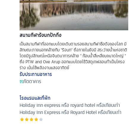
สนามกีฬารังนกปักกิ่ง
เป็นสนามกีฬาที่ออกแบบโดยเดินตามรอยสนามกีฬาชื่อดังของโลก มี
ลักษณะภายนอกคล้ายกับ "รังนก" ซึ่งภายในยังมี สระว่ายน้ำแห่งชาติ
โดยมีรูปลักษณ์เหนือจินตนาการคล้าย " ก้อนน้ำสี่เหลี่ยมขนาดใหญ่ "
ซึ่ง PTW and Ove Arup ออกแบบโดยใช้วัสดุเทฟลอนทำเป็นโครง
ร่าง เน้นใช้พลังงานแสงอาทิตย์
รับประทานอาหาร
ภัตตาคาร
โรงแรมและที่พัก
Holiday inn express หรือ royard hotel หรือเทียบเท่า
Holiday Inn Express หรือ Royard Hotel หรือเทียบเท่า