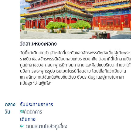
วัดลามะหยงเหอกง
วัดนี้แต่เดิมเคยเป็นตำหนักที่ประทับของจักรพรรดิหย่งเจิ้น ผู้เป็นพระ
ราชบิดาของจักรพรรดิเฉียนหลงแห่งราชวงศ์ชิง ต่อมาที่นี่ได้กลายป็น
ศูนย์กลางของศาสนาพุทธนิกายมหายาน และศิลปแบบธิเบต ท่านจะได้
นมัสการพระพุทธรูปอารยเมตไตรย์ที่งดงาม โดยเชื่อกันว่าเป็นงาน
แกะสลักจากไม้จันทน์เพียงชิ้นเดียว ซึ่งประดิษฐานอยู่ภายในศาลา
หมื่นสุข “ว่านฟู่เก๋อ”
กลาง
รับประทานอาหาร
วัน
ภัตตาคาร
เดินทาง
ถนนหนานโหล่วกู่เซี่ยง