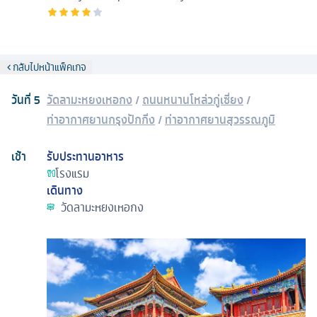
กลับไปหน้าแพ็คเกจ
วันที่
5
วัดลามะหยงเหอกง
/
ถนนหนานโหล่วกู่เซี่ยง
/
ท่าอากาศยานกรุงปักกิ่ง
/
ท่าอากาศยานสุวรรณภูมิ
เช้า
รับประทานอาหาร
โรงแรม
เดินทาง
วัดลามะหยงเหอกง