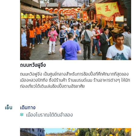
ถนนหวังฝูจิ่ง
ถนนหวังฟูจิ่ง เป็นศูนย์กลางสำหรับการช้อปปิ้งที่คึกคักมากที่สุดของ
เมืองหลวงปักกิ่ง ซึ่งมีร้านค้า ร้านแบรนด์เนม ร้านอาหารต่างๆ ให้นัก
ท่องเที่ยวได้เดินเล่นช้อปปิ้งตามอัธยาศัย
เย็น
เดินทาง
เมืองโบราณใต้ดินจำลอง