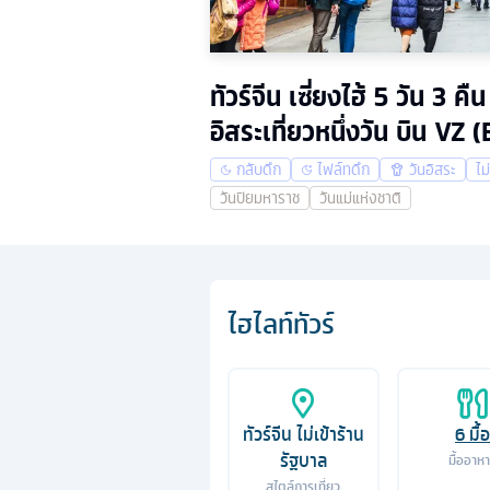
ทัวร์จีน เซี่ยงไฮ้ 5 วัน 3
อิสระเที่ยวหนึ่งวัน บิน VZ 
กลับดึก
ไฟล์ทดึก
วันอิสระ
ไม
วันปิยมหาราช
วันแม่แห่งชาติ
ไฮไลท์ทัวร์
ทัวร์จีน ไม่เข้าร้าน
6
มื้อ
รัฐบาล
มื้ออาห
สไตล์การเที่ยว