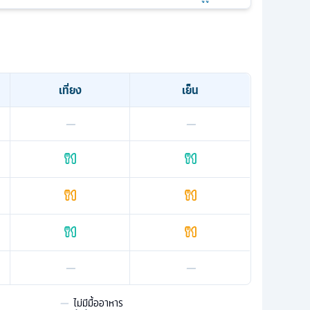
เที่ยง
เย็น
—
—
—
—
—
ไม่มีมื้ออาหาร