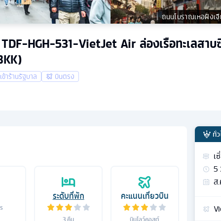
ถนนโบราณเหอฝั่งเจี
 คืน TDF-HGH-531-VietJet Air ล่องเรือทะเลสาบซี
(BKK)
่เข้าร้านรัฐบาล
บินตรง
ทั่
เซ
5
ส.
ระดับที่พัก
คะแนนเที่ยวบิน
Vi
าร
3
คืน
บินโลว์คอสต์