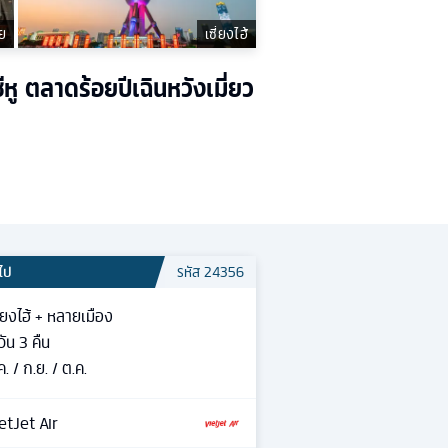
ย
เซี่ยงไฮ้
หู ตลาดร้อยปีเฉินหวังเมี่ยว
วไป
รหัส
24356
ี่ยงไฮ้ + หลายเมือง
วัน
3
คืน
ค. / ก.ย. / ต.ค.
etJet Air