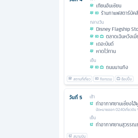
เทียนอันเซียน
ร้านกาแฟสตาร์บัคส์
กลางวัน
Disney Flagship St
ตลาดเฉินหวังเมี่
เดอะบันด์
หาดไว่ทาน
เย็น
ถนนนานกิง
วันที่
5
เช้า
ท่าอากาศยานเซี่ยงไฮ้ผ
นัดหมาย
ออก
02.40
เที่ยวบิน
เย็น
ท่าอากาศยานสุวรรณภู