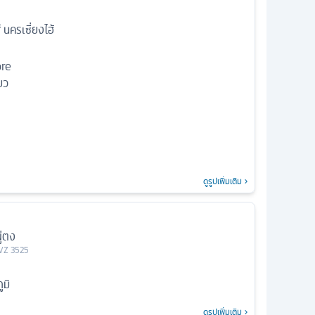
 นครเซี่ยงไฮ้
ore
ยว
ดูรูปเพิ่มเติม
ู่ตง
VZ 3525
มิ
ดูรูปเพิ่มเติม