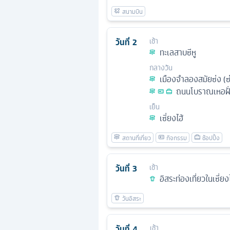
วันที่
2
เช้า
ทะเลสาบซีหู
กลางวัน
เมืองจําลองสมัยซ่ง (ซ
ถนนโบราณเหอฝั่
เย็น
เซี่ยงไฮ้
วันที่
3
เช้า
อิสระท่องเที่ยวในเซี่ยง
วันที่
4
เช้า