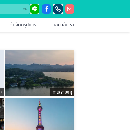
⌘
K
รับจัดกรุ๊ปทัวร์
เกี่ยวกับเรา
ง)
ทะเลสาบซีหู