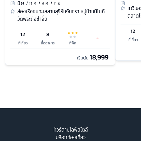
มิ.ย. / ก.ค. / ส.ค. / ก.ย.
เหวินฮ
ล่องเรือชมทะเลสาบสุริยันจันทรา หมู่บ้านนิโนกิ
ตลาด
วัดพระถังซำจั๋ง
12
12
8
ที่เที่ยว
ที่เที่ยว
มื้ออาหาร
ที่พัก
18,999
เริ่มต้น
ทัวร์ตามไลฟ์สไตล์
บล็อกท่องเที่ยว