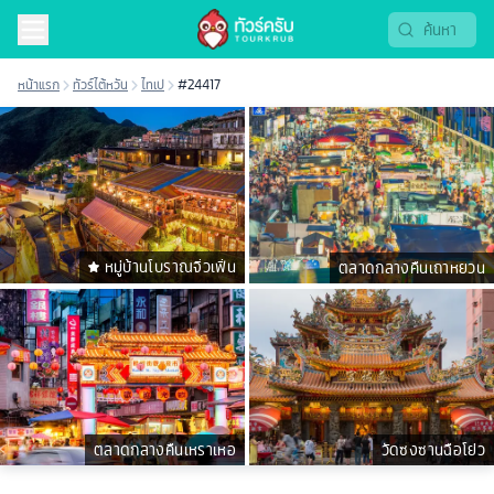
หน้าแรก
ทัวร์ไต้หวัน
ไทเป
#24417
หมู่บ้านโบราณจิ่วเฟิ่น
ตลาดกลางคืนเถาหยวน
ตลาดกลางคืนเหราเหอ
วัดซงซานฉือโย่ว