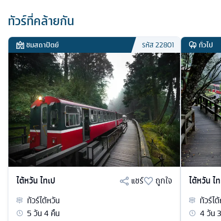
ทัวร์ที่คล้ายกัน
ชมสถาปัตย์
ทั่วไป
รหัส
22801
ไต้หวัน ไทเป
แชร์
ถูกใจ
ไต้หวัน ไ
ทัวร์
ไต้หวัน
ทัวร์
ไต้
5
วัน
4
คืน
4
วัน