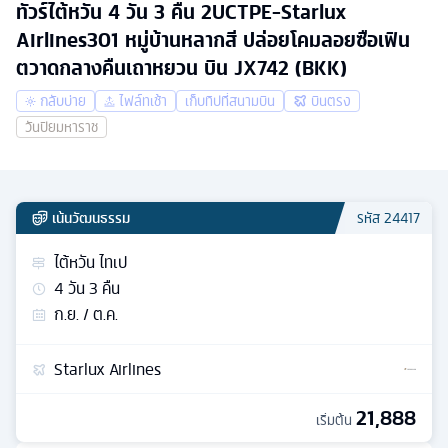
ทัวร์ไต้หวัน 4 วัน 3 คืน 2UCTPE-Starlux
Airlines301 หมู่บ้านหลากสี ปล่อยโคมลอยซือเฟิน
ตวาดกลางคืนเถาหยวน บิน JX742 (BKK)
กลับบ่าย
ไฟล์ทเช้า
เก็บทิปที่สนามบิน
บินตรง
วันปิยมหาราช
เน้นวัฒนธรรม
รหัส
24417
ไต้หวัน ไทเป
4
วัน
3
คืน
ก.ย. / ต.ค.
Starlux Airlines
21,888
เริ่มต้น