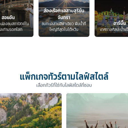
ล่องเรือทะเลสาบสุริยัน
ฮอยอัน
จันทรา
ฮาร์บิ้น
ดน่องชมสถาปัตย์ใน
ชมทะเลสาปสีฟ้าเขียว ผืนน้ำที่
องเก่ามรดกโลก
ใหญ่ที่สุดในไต้หวัน
เทศกาลศิลปะน้ำแข
แพ็กเกจทัวร์ตามไลฟ์สไตล์
เลือกทัวร์ที่ใช่กับไลฟ์สไตล์ที่ชอบ