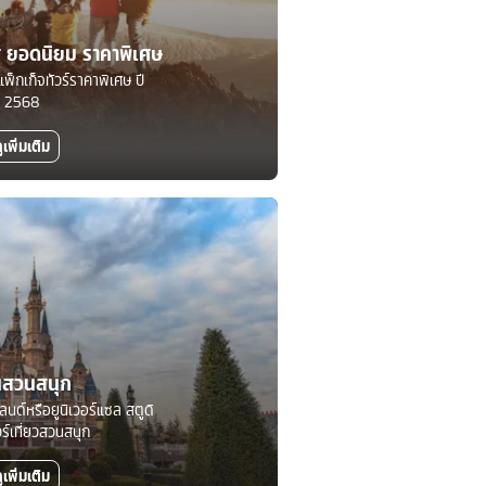
ทศ ยอดนิยม ราคาพิเศษ
แพ็กเก็จทัวร์ราคาพิเศษ ปี
2568
ูเพิ่มเติม
นสวนสนุก
์แลนด์หรือยูนิเวอร์แซล สตูดิ
วร์เที่ยวสวนสนุก
ูเพิ่มเติม