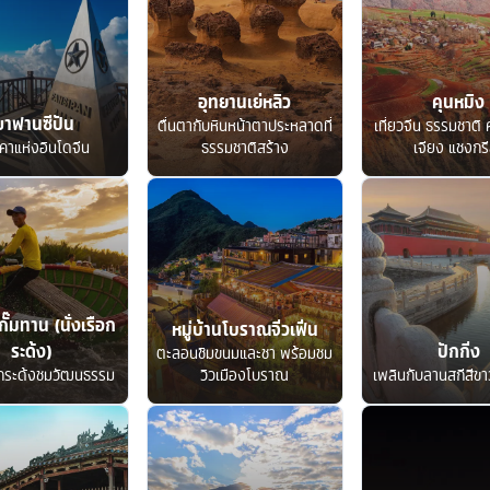
อุทยานเย่หลิว
คุนหมิง
ขาฟานซีปัน
ตื่นตากับหินหน้าตาประหลาดที่
เที่ยวจีน ธรรมชาติ ค
คาแห่งอินโดจีน
ธรรมชาติสร้าง
เจียง แชงกรี
กั๊มทาน (นั่งเรือก
หมู่บ้านโบราณจิ่วเฟิ่น
ระด้ง)
ปักกิ่ง
ตะลอนชิมขนมและชา พร้อมชม
อกระด้งชมวัฒนธรรม
วิวเมืองโบราณ
เพลินกับลานสกีสีขาว