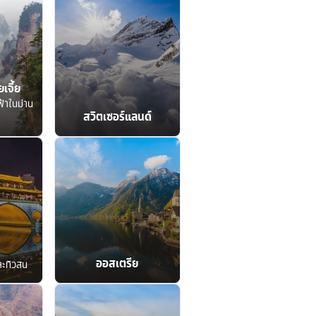
เจี้ย
ฟ้าในม่าน
สวิตเซอร์แลนด์
ออสเตรีย
ละทิวสน