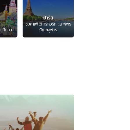
ปารีส
ชมคาเฟ่ วิหารกอธิก และพิพิธ
็งตื่นตา
ภัณฑ์ลูฟวร์