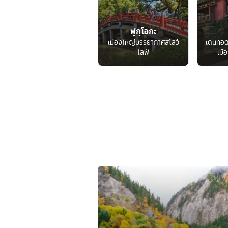
ฟุกุโอกะ
เมืองใหญ่บรรยากาศสโลว์
เดินทอ
ไลฟ์
เมื