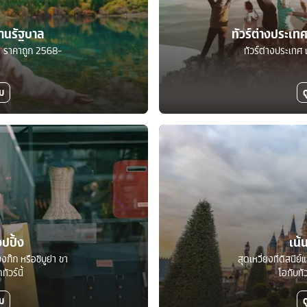
ร้านรัฐบาล
ทัวร์ต่างประเ
บาล ราคาถูก 2568-
ทัวร์ต่างประเทศ 
ิม
ด
อปปิ้ง
เน้
งก๊ก หรือชิบูย่า ขา
สุดเหวี่ยงที่ดิสนีย
ัวร์นี้
โอกับทั
ิม
ด