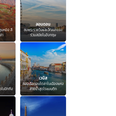
ลอนดอน
ุนหมิง ลี่
ชมพระราชวังและวัฒนธรรม
ล่า
ร่วมสมัยในอังกฤษ
เวนิส
ล่องเรือกอนโดลาในเมืองแห่ง
ในปักกิ่ง
สายน้ำสุดโรแมนติก