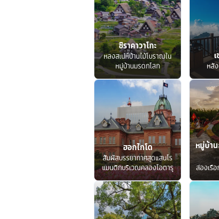
ชิราคาวาโกะ
เ
หลงสเน่ห์บ้านไม้โบราณใน
หมู่บ้านมรดกโลก
หลัง
หมู่บ้าน
ฮอกไกโด
สัมผัสบรรยากาศสุดแสนโร
แมนติกบริเวณคลองโอตารุ
ล่องเรื