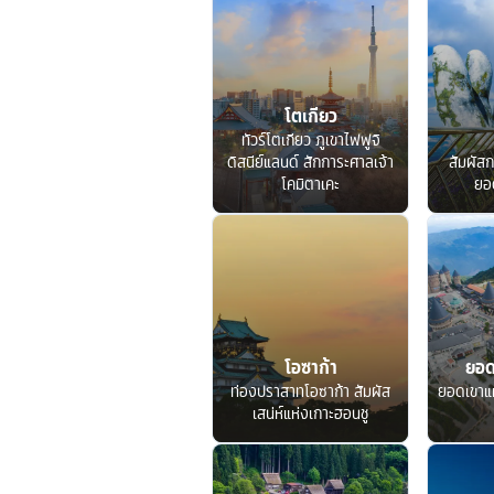
โตเกียว
ทัวร์โตเกียว ภูเขาไฟฟูจิ
ดิสนีย์แลนด์ สักการะศาลเจ้า
สัมผัสก
โคมิตาเคะ
ยอ
โอซาก้า
ยอด
ท่องปราสาทโอซาก้า สัมผัส
ยอดเขาแ
เสน่ห์แห่งเกาะฮอนชู