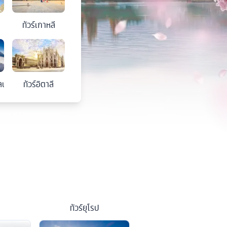
ทัวร์
เกาหลี
ลนด์
ทัวร์
อิตาลี
ทัวร์
ยุโรป