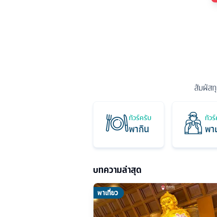
สัมผัสท
ทัวร์ครับ
ทัวร
พากิน
พาเ
บทความล่าสุด
พาเที่ยว