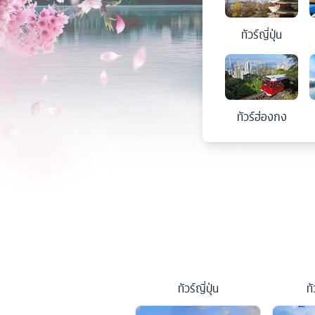
ทัวร์
ญี่ปุ่น
ทัวร์
ฮ่องกง
ทัวร์
ญี่ปุ่น
ทั