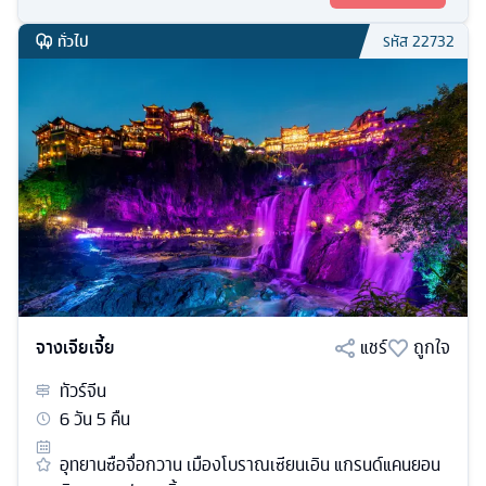
ทั่วไป
รหัส
22732
จางเจียเจี้ย
แชร์
ถูกใจ
ทัวร์
จีน
6
วัน
5
คืน
อุทยานซือจื่อกวาน เมืองโบราณเซียนเอิน แกรนด์แคนยอน