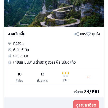
จางเจียเจี้ย
แชร์
ถูกใจ
ทัวร์
จีน
6
วัน
5
คืน
ก.ย. / ต.ค.
เทียนเหมินซาน ถ้ำประตูสวรรค์ ระเบียงแก้ว
10
13
ที่เที่ยว
มื้ออาหาร
ที่พัก
23,990
เริ่มต้น
ดูรายละเอียด