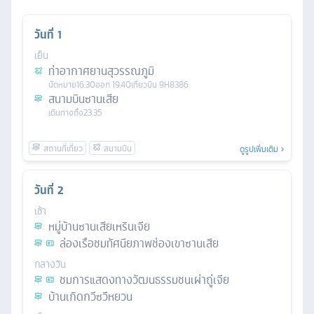
วันที่
1
เย็น
ท่าอากาศยานสุวรรณภูมิ
นัดหมาย
16.30
ออก
19.40
เที่ยวบิน
9H8386
สนามบินซานเสีย
เดินทางถึง
23.35
ดูรูปเพิ่มเติม
วันที่
2
เช้า
หมู่บ้านซานเสียเหรินเจีย
ล่องเรือชมทัศนียภาพช่องเขาซานเสีย
กลางวัน
ชมการแสดงทางวัฒนธรรมชนเผ่าถู่เจีย
บ้านเกิดกวีซวีหยวน