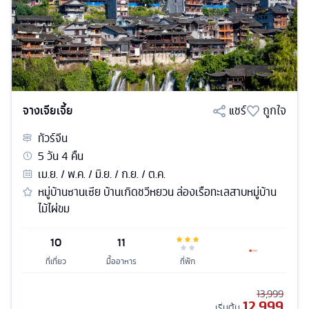
จางเจียเจี้ย
แชร์
ถูกใจ
ทัวร์
จีน
5
วัน
4
คืน
เม.ย. / พ.ค. / มิ.ย. / ก.ย. / ต.ค.
หมู่บ้านซานเซีย บ้านเกิดชวีหยวน ล่องเรือทะเลสาบหมู่บ้าน
ไม้ไผ่ขม
10
11
ที่เที่ยว
มื้ออาหาร
ที่พัก
13,999
12,999
เริ่มต้น