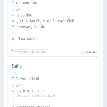
ร้านหยกจีน
กลางวัน
ถ้ำจิ่วเทียน
อุทยานแห่งชาติภูเขาและลำธารฟงหลินซี
ล่องเรือหมู่บ้านไม้ไผ่
เย็น
เมืองฉางซา
ดูรูปเพิ่มเติม
วันที่
5
เช้า
Outlet Mall
กลางวัน
ท่าอากาศยานฉางซา
นัดหมาย
ออก
14.55
เที่ยวบิน
SL935
เย็น