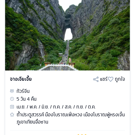
จางเจียเจี้ย
แชร์
ถูกใจ
ทัวร์
จีน
5
วัน
4
คืน
เม.ย. / พ.ค. / มิ.ย. / ก.ค. / ส.ค. / ก.ย. / ต.ค.
ถ้ำประตูสวรรค์ มืองโบราณเฟิ่งหวง เมืองโบราณฟู่หรงเจิ้น
ภูเขาเทียนจื่อซาน