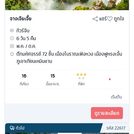
จางเจียเจี้ย
แชร์
ถูกใจ
ทัวร์
จีน
6
วัน
5
คืน
พ.ค. / ต.ค.
ตึกมหัศจรรย์ 72 ชั้น เมืองโบราณเฟิงหวง เมืองฟูหรงเจิ้น
ภูเขาเทียนเหมินซาน
16
15
ที่เที่ยว
มื้ออาหาร
ที่พัก
เริ่มต้น
ดูรายละเอียด
ทั่วไป
รหัส
22617