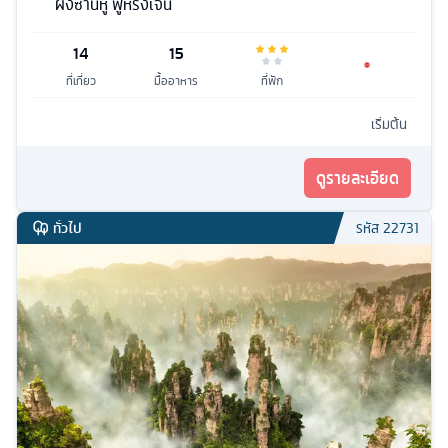
ผิงซานหู ฟูหรงเจิ้น
14
15
ที่เที่ยว
มื้ออาหาร
ที่พัก
เริ่มต้น
ดูรายละเอียด
ทั่วไป
รหัส
22731