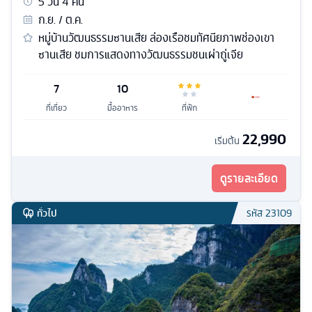
5
วัน
4
คืน
ก.ย. / ต.ค.
หมู่บ้านวัฒนธรรมซานเสีย ล่องเรือชมทัศนียภาพช่องเขา
ซานเสีย ชมการแสดงทางวัฒนธรรมชนเผ่าถู่เจีย
7
10
ที่เที่ยว
มื้ออาหาร
ที่พัก
22,990
เริ่มต้น
ดูรายละเอียด
ทั่วไป
รหัส
23109