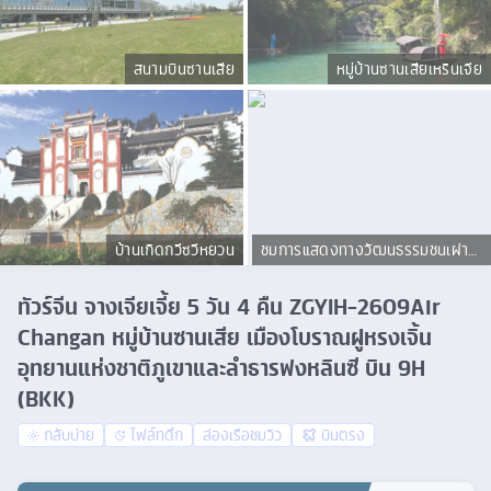
สนามบินซานเสีย
หมู่บ้านซานเสียเหรินเจีย
บ้านเกิดกวีซวีหยวน
ชมการแสดงทางวัฒนธรรมชนเผ่าถู่
เจีย
ทัวร์จีน จางเจียเจี้ย 5 วัน 4 คืน ZGYIH-2609Air
Changan หมู่บ้านซานเสีย เมืองโบราณฝูหรงเจิ้น
อุทยานแห่งชาติภูเขาและลำธารฟงหลินซี บิน 9H
(BKK)
กลับบ่าย
ไฟล์ทดึก
ล่องเรือชมวิว
บินตรง