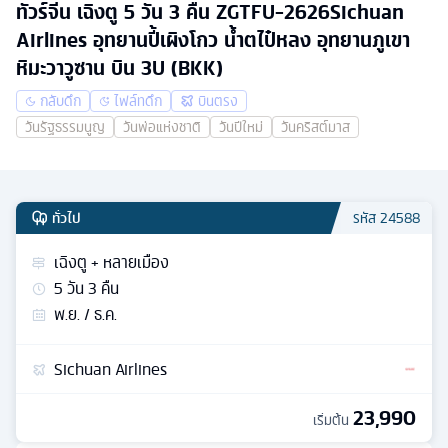
ทัวร์จีน เฉิงตู 5 วัน 3 คืน ZGTFU-2626Sichuan
Airlines อุทยานปี้เผิงโกว น้ำตไป๋หลง อุทยานภูเขา
หิมะวาวูซาน บิน 3U (BKK)
กลับดึก
ไฟล์ทดึก
บินตรง
วันรัฐธรรมนูญ
วันพ่อแห่งชาติ
วันปีใหม่
วันคริสต์มาส
ทั่วไป
รหัส
24588
เฉิงตู + หลายเมือง
5
วัน
3
คืน
พ.ย. / ธ.ค.
Sichuan Airlines
23,990
เริ่มต้น