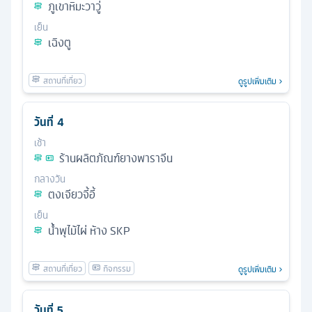
ภูเขาหิมะวาวู่
เย็น
เฉิงตู
ดูรูปเพิ่มเติม
วันที่
4
เช้า
ร้านผลิตภัณฑ์ยางพาราจีน
กลางวัน
ตงเจียวจี้อี้
เย็น
น้ำพุไม้ไผ่ ห้าง SKP
ดูรูปเพิ่มเติม
วันที่
5