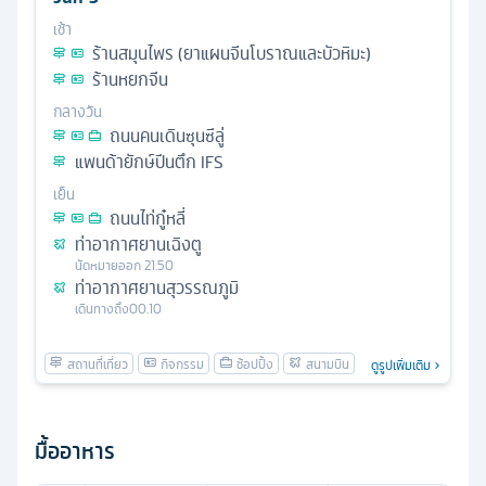
เช้า
ร้านสมุนไพร (ยาแผนจีนโบราณและบัวหิมะ)
ร้านหยกจีน
กลางวัน
ถนนคนเดินซุนซีลู่
แพนด้ายักษ์ปีนตึก IFS
เย็น
ถนนไท่กู๋หลี่
ท่าอากาศยานเฉิงตู
นัดหมาย
ออก
21.50
ท่าอากาศยานสุวรรณภูมิ
เดินทางถึง
00.10
ดูรูปเพิ่มเติม
มื้ออาหาร