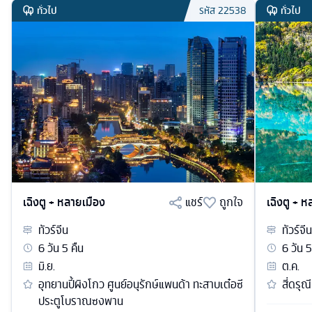
ทั่วไป
ทั่วไป
รหัส
22538
เฉิงตู + หลายเมือง
แชร์
ถูกใจ
เฉิงตู + 
ทัวร์
จีน
ทัวร์
จีน
6
วัน
5
คืน
6
วัน
5
มิ.ย.
ต.ค.
อุทยานปี้ผิงโกว ศูนย์อนุรักษ์แพนด้า ทะสาบเต๋อซี
สี่ดรุณ
ประตูโบราณซงพาน