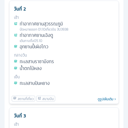
วันที่
2
เช้า
ท่าอากาศยานสุวรรณภูมิ
นัดหมาย
ออก
01.10
เที่ยวบิน
3U3938
ท่าอากาศยานเฉิงตู
เดินทางถึง
05.10
อุทยานปี้เผิงโกว
กลางวัน
ทะเลสาบราชามังกร
น้ำตกไป่หลง
เย็น
ทะเลสาบปันหยาง
ดูรูปเพิ่มเติม
วันที่
3
เช้า