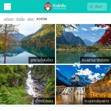
หน้าแรก
ทัวร์จีน
เฉิงตู
#24588
อุทยานปี้เผิงโกว
ทะเลสาบราชามังกร
น้ำตกไป่หลง
ทะเลสาบปันหยาง