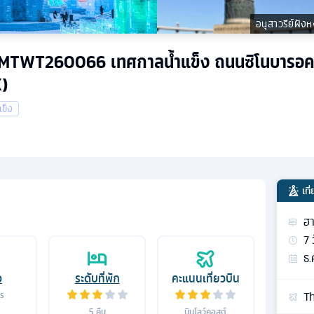
อนุสาวรีย์ฝัง
 คืน MTWT260066 เทศกาลน้ำแข็ง ถนนซิโนบารอค พ
)
แข็ง
เท
ฮา
7
ธ.
อ
ระดับที่พัก
คะแนนเที่ยวบิน
Th
าร
5
คืน
บินโลว์คอสต์