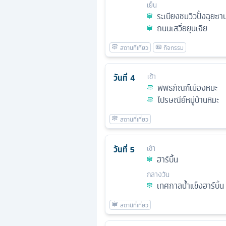
เย็น
ระเบียงชมวิวปั้งฉุยซา
ถนนเสวี่ยยุนเจีย
วันที่
4
เช้า
พิพิธภัณฑ์เมืองหิมะ
ไปรษณีย์หมู่บ้านหิมะ
วันที่
5
เช้า
ฮาร์บิ้น
กลางวัน
เทศกาลน้ำแข็งฮาร์บิ้น