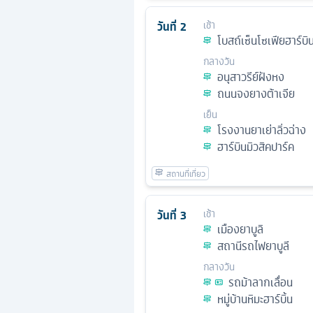
วันที่
2
เช้า
โบสถ์เซ็นโซเฟียฮาร์บิ
กลางวัน
อนุสาวรีย์ฝังหง
ถนนจงยางต้าเจีย
เย็น
โรงงานยาเย่าลิ่วฉ่าง
ฮาร์บินมิวสิคปาร์ค
วันที่
3
เช้า
เมืองยาบูลิ
สถานีรถไฟยาบูลี
กลางวัน
รถม้าลากเลื่อน
หมู่บ้านหิมะฮาร์บิ้น