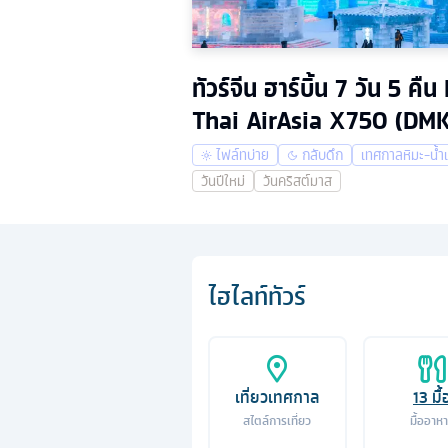
ทัวร์จีน ฮาร์บิ้น 7 วัน 5
Thai AirAsia X750 (DMK
ไฟล์ทบ่าย
กลับดึก
เทศกาลหิมะ-น้ำ
วันปีใหม่
วันคริสต์มาส
ไฮไลท์ทัวร์
เที่ยวเทศกาล
13
มื้
สไตล์การเที่ยว
มื้ออาห