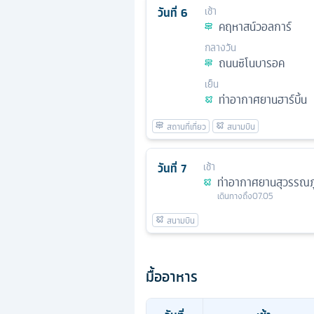
วันที่
6
เช้า
คฤหาสน์วอลการ์
กลางวัน
ถนนซิโนบารอค
เย็น
ท่าอากาศยานฮาร์บิ้น
วันที่
7
เช้า
ท่าอากาศยานสุวรรณภู
เดินทางถึง
07.05
มื้ออาหาร