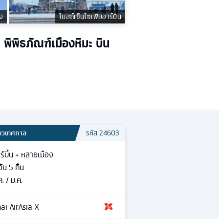
หง
โบสถ์เซ็นโซเฟียฮาร์บิน
ิพิธภัณฑ์เมืองหิมะ บิน
ี่ยวเทศกาล
รหัส
24603
ร์บิ้น + หลายเมือง
วัน
5
คืน
ค. / ม.ค.
ai AirAsia X