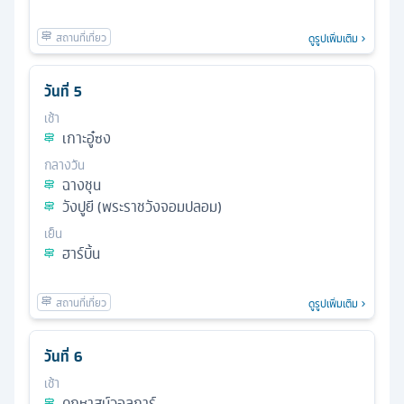
ดูรูปเพิ่มเติม
วันที่
5
เช้า
เกาะอู๋ซง
กลางวัน
ฉางชุน
วังปูยี (พระราชวังจอมปลอม)
เย็น
ฮาร์บิ้น
ดูรูปเพิ่มเติม
วันที่
6
เช้า
คฤหาสน์วอลการ์