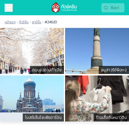
หน้าแรก
ทัวร์จีน
ฮาร์บิ้น
#24620
ถนนจงยางต้าเจีย
อนุสาวรีย์ฝังหง
โบสถ์เซ็นโซเฟียฮาร์บิน
ร้านเสื้อกันหนาวจีน