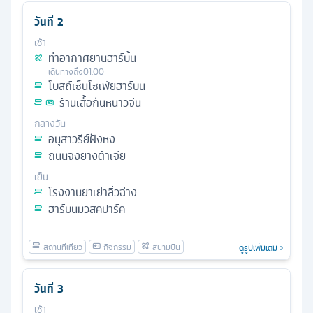
วันที่
2
เช้า
ท่าอากาศยานฮาร์บิ้น
เดินทางถึง
01.00
โบสถ์เซ็นโซเฟียฮาร์บิน
ร้านเสื้อกันหนาวจีน
กลางวัน
อนุสาวรีย์ฝังหง
ถนนจงยางต้าเจีย
เย็น
โรงงานยาเย่าลิ่วฉ่าง
ฮาร์บินมิวสิคปาร์ค
ดูรูปเพิ่มเติม
วันที่
3
เช้า