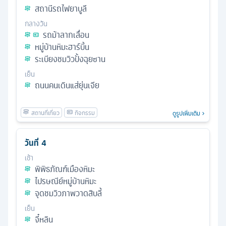
สถานีรถไฟยาบูลี
กลางวัน
รถม้าลากเลื่อน
หมู่บ้านหิมะฮาร์บิ้น
ระเบียงชมวิวปั้งฉุยซาน
เย็น
ถนนคนเดินแส่ยุ่นเจีย
ดูรูปเพิ่มเติม
วันที่
4
เช้า
พิพิธภัณฑ์เมืองหิมะ
ไปรษณีย์หมู่บ้านหิมะ
จุดชมวิวภาพวาดสิบลี้
เย็น
จี๋หลิน