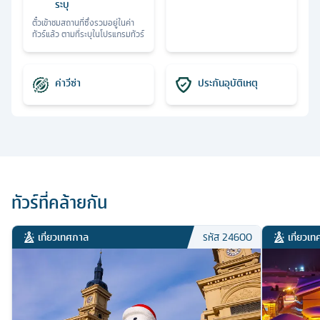
ระบุ
ตั๋วเข้าชมสถานที่ซึ่งรวมอยู่ในค่า
ทัวร์แล้ว ตามที่ระบุในโปรแกรมทัวร์
ค่าวีซ่า
ประกันอุบัติเหตุ
ทัวร์ที่คล้ายกัน
เที่ยวเทศกาล
เที่ยวเ
รหัส
24600