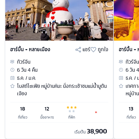
ฮาร์บิ้น + หลายเมือง
แชร์
ถูกใจ
ฮาร์บิ้น +
ทัวร์
จีน
ทัวร์
จีน
6
วัน
4
คืน
6
วัน
ธ.ค. / ม.ค.
ธ.ค. / 
โบสถ์โซเฟีย หมู่บ้านหิมะ นั่งกระเช้าชมแม่น้ำมูตัน
เทศกา
เจียง
หมู่บ้
18
12
13
ที่เที่ยว
มื้ออาหาร
ที่พัก
ที่เที่ยว
38,900
เริ่มต้น