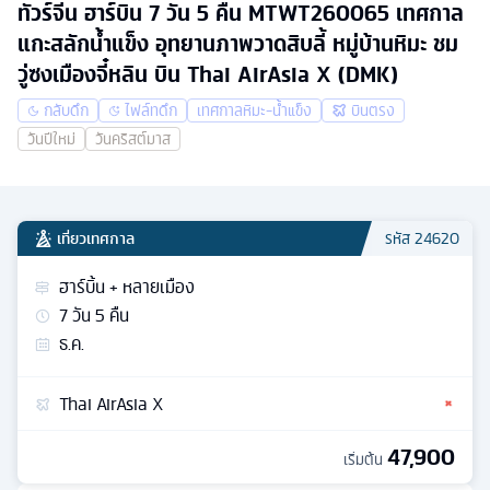
ทัวร์จีน ฮาร์บิน 7 วัน 5 คืน MTWT260065 เทศกาล
แกะสลักน้ำแข็ง อุทยานภาพวาดสิบลี้ หมู่บ้านหิมะ ชม
วู่ซงเมืองจี๋หลิน บิน Thai AirAsia X (DMK)
กลับดึก
ไฟล์ทดึก
เทศกาลหิมะ-น้ำแข็ง
บินตรง
วันปีใหม่
วันคริสต์มาส
เที่ยวเทศกาล
รหัส
24620
ฮาร์บิ้น + หลายเมือง
7
วัน
5
คืน
ธ.ค.
Thai AirAsia X
47,900
เริ่มต้น